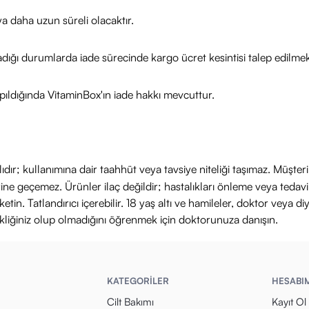
 kampanyalar için ürün sayfamızı ziyaret edebilirsiniz.
a daha uzun süreli olacaktır.
dileriz!
adığı durumlarda iade sürecinde kargo ücret kesintisi talep edilmek
ıldığında VitaminBox'ın iade hakkı mevcuttur.
ıdır; kullanımına dair taahhüt veya tavsiye niteliği taşımaz. Müşte
yerine geçemez. Ürünler ilaç değildir; hastalıkları önleme veya ted
in. Tatlandırıcı içerebilir. 18 yaş altı ve hamileler, doktor veya diy
ikliğiniz olup olmadığını öğrenmek için doktorunuza danışın.
KATEGORİLER
HESABI
Cilt Bakımı
Kayıt Ol