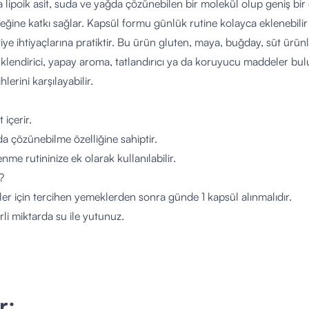
fa lipoik asit, suda ve yağda çözünebilen bir molekül olup geniş bir 
ğine katkı sağlar. Kapsül formu günlük rutine kolayca eklenebilir
iye ihtiyaçlarına pratiktir. Bu ürün gluten, maya, buğday, süt ürünle
klendirici, yapay aroma, tatlandırıcı ya da koruyucu maddeler bul
lerini karşılayabilir.
t içerir.
a çözünebilme özelliğine sahiptir.
nme rutininize ek olarak kullanılabilir.
?
eyler için tercihen yemeklerden sonra günde 1 kapsül alınmalıdır.
rli miktarda su ile yutunuz.
len dozu aşmayınız.
 kullanım şekli için uzman görüşü alınız.
bilir?
yler için uygundur.
r;