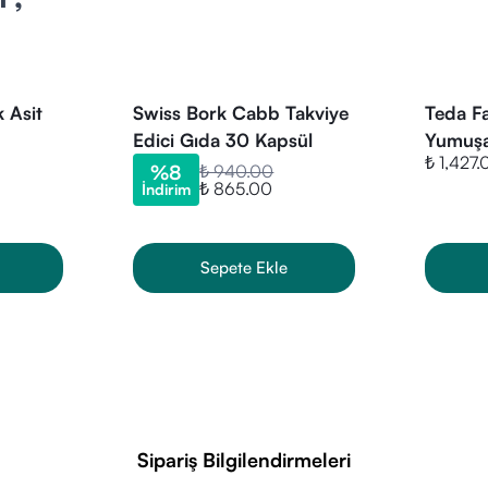
nme rutini ile antioksidan takviyesi isteyenler tercih edebilir.
lizmasına katkı arayan bireyler kullanabilir.
eya emzirme döneminde kullanmadan önce uzman görüşü alınmalıd
i gıdalar dengeli ve çeşitli beslenmenin yerine geçmez.
k Asit
Swiss Bork Cabb Takviye
Teda F
Edici Gıda 30 Kapsül
Yumuşa
sit (tioktik asit) – 200 mg
₺ 1,427.
%
8
₺ 940.00
sül kabuğu – hidroksipropilmetil selüloz
₺ 865.00
İndirim
yıcı ve dengeleyici bileşenler.
likleri
Sepete Ekle
 200 mg alfa lipoik asit sağlar.
ygın alerjen içermez.
eslenme tercihleri için uygun format.
psül paket günlük kullanım için uygundur.
rak, orijinal Solgar Alpha Lipoic Acid 200 Mg 50 Kapsül ürününü gü
Sipariş Bilgilendirmeleri
 sunmaktayız.