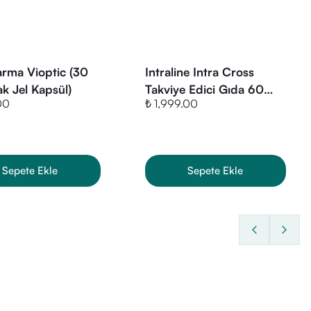
ır.
arma Vioptic (30
Intraline Intra Cross
k Jel Kapsül)
Takviye Edici Gıda 60
00
₺ 1,999.00
Tablet
Sepete Ekle
Sepete Ekle
venilir ve avantajlı alışveriş