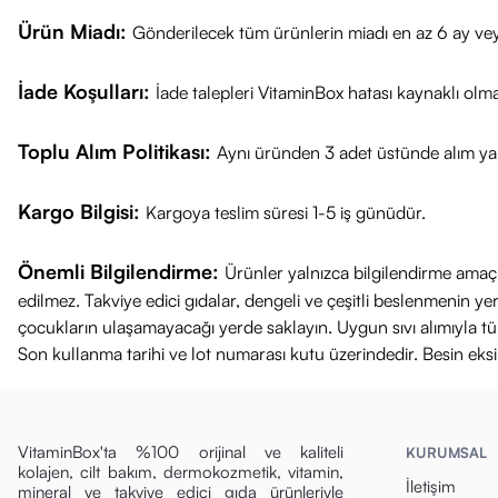
Güncel fiyat ve
Ürün Miadı:
Gönderilecek tüm ürünlerin miadı en az 6 ay vey
Sağlıklı günler 
İade Koşulları:
İade talepleri VitaminBox hatası kaynaklı olm
Toplu Alım Politikası:
Aynı üründen 3 adet üstünde alım yap
Kargo Bilgisi:
Kargoya teslim süresi 1-5 iş günüdür.
Önemli Bilgilendirme:
Ürünler yalnızca bilgilendirme amaçl
edilmez. Takviye edici gıdalar, dengeli ve çeşitli beslenmenin 
çocukların ulaşamayacağı yerde saklayın. Uygun sıvı alımıyla tüket
Son kullanma tarihi ve lot numarası kutu üzerindedir. Besin eks
VitaminBox'ta %100 orijinal ve kaliteli
KURUMSAL
kolajen, cilt bakım, dermokozmetik, vitamin,
İletişim
mineral ve takviye edici gıda ürünleriyle