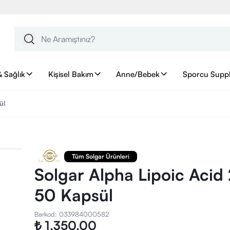
& Sağlık
Kişisel Bakım
Anne/Bebek
Sporcu Supp
ül
Tüm Solgar Ürünleri
Solgar Alpha Lipoic Aci
50 Kapsül
Barkod
:
033984000582
₺ 1,350.00