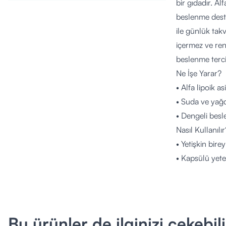
bir gıdadır. Al
beslenme deste
ile günlük takv
içermez ve ren
beslenme tercih
Ne İşe Yarar?
• Alfa lipoik asi
• Suda ve yağd
• Dengeli besle
Nasıl Kullanılır
• Yetişkin bir
• Kapsülü yete
• Günlük öneri
• Gerektiğinde
Kimler Kullana
• Yetişkin bire
Bu ürünler de ilginizi çekebili