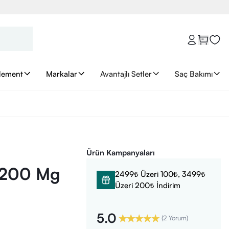
lement
Markalar
Avantajlı Setler
Saç Bakımı
Ürün Kampanyaları
d 200 Mg
2499₺ Üzeri 100₺, 3499₺
Üzeri 200₺ İndirim
5.0
(
2 Yorum
)