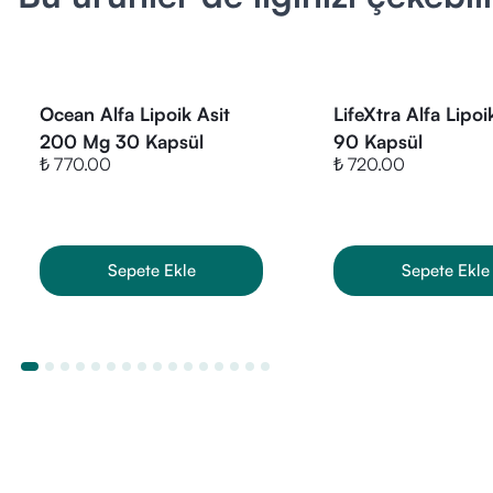
• Dengeli besle
• Enerji metabo
• Hamilelik v
• Takviye edic
Ocean Alfa Lipoik Asit
LifeXtra Alfa Lipoi
İçerik Listesi
200 Mg 30 Kapsül
90 Kapsül
• Alfa lipoik a
₺ 770.00
₺ 720.00
• Bitkisel kap
• Yardımcı taşı
Öne Çıkan Özel
Sepete Ekle
Sepete Ekle
• Her kapsülde
• Gluten ve ya
• Vejetaryen/b
• Pratik 50 ka
Ürün Fiyatı
VitaminBox ola
seçenekleriyle