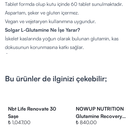
Tablet formda olup kutu içinde 60 tablet sunulmaktadır.
Aspartam, şeker ve gluten içermez.
Vegan ve vejetaryen kullanımına uygundur.
Solgar L-Glutamine Ne İşe Yarar?
İskelet kaslarında yoğun olarak bulunan glutamin, kas
dokusunun korunmasına katkı sağlar.
Özellikle yoğun egzersiz dönemlerinde toparlanma sürecini
destekler.
Bağışıklık sistemi ve bağırsak sağlığında rol oynar.
Bu ürünler de ilginizi çekebilir;
Solgar L-Glutamine Nasıl Kullanılır?
Günde 1-2 tablet, tercihen yemeklerden önce alınması
önerilir. Tavsiye edilen günlük dozu aşmayınız.
Solgar L-Glutamine İçeriği:
Nbt Life Renovate 30
NOWUP NUTRITION
L-Glutamin (Serbest Form): 1000 mg
Saşe
Glutamine Recovery
₺ 1,047.00
₺ 840.00
Effect Amino Asit
Solgar L-Glutamine 1000 Mg 60 Tablet Ürün Fiyatı
Orman Meyveleri
Nedir?