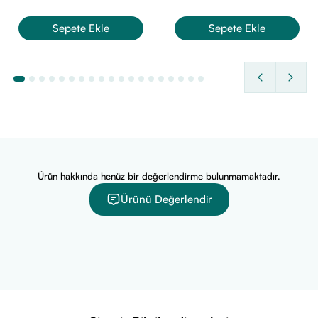
Aromalı - 360 gr.
VitaminBox olarak %100 orijinal Solgar ürünlerini uygun
Sepete Ekle
Sepete Ekle
fiyatlarla sizlerle buluşturuyoruz. Ürün fiyatını öğrenmek için
sayfanın üst kısmına göz atabilirsiniz. Sağlıklı günler dileriz.
Ürün hakkında henüz bir değerlendirme bulunmamaktadır.
Ürünü Değerlendir