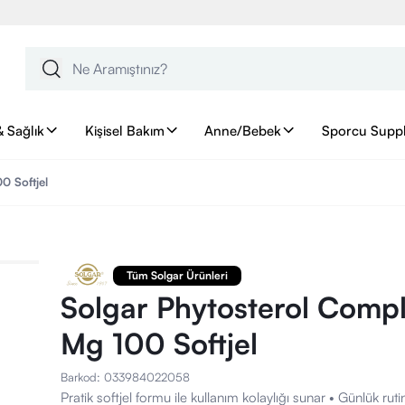
& Sağlık
Kişisel Bakım
Anne/Bebek
Sporcu Supp
0 Softjel
Tüm Solgar Ürünleri
Solgar Phytosterol Comp
Mg 100 Softjel
Barkod
:
033984022058
Pratik softjel formu ile kullanım kolaylığı sunar • Günlük rutin