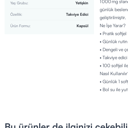
1 000 mg stand
Yaş Grubu
:
Yetişkin
günlük beslenm
Özellik
:
Takviye Edici
geliştirilmiştir.
Ne İşe Yarar?
Ürün Formu
:
Kapsül
• Pratik softje
• Günlük rutin 
• Dengeli ve çe
• Takviye edici
• 100 softjel i
Nasıl Kullanılır
• Günlük 1 soft
• Bol su ile yu
• Tavsiye edil
• Düzenli kull
• Softjel bütü
Kimler Kullana
Bu ürünler de ilginizi çekebili