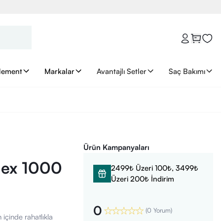
lement
Markalar
Avantajlı Setler
Saç Bakımı
Ürün Kampanyaları
lex 1000
2499₺ Üzeri 100₺, 3499₺
Üzeri 200₺ İndirim
0
(
0 Yorum
)
 içinde rahatlıkla