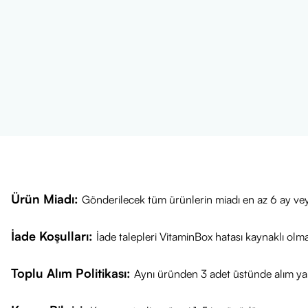
Ürün Fiyatı
VitaminBox ol
Güncel fiyat bil
Sağlıklı günler 
Ürün Miadı:
Gönderilecek tüm ürünlerin miadı en az 6 ay vey
İade Koşulları:
İade talepleri VitaminBox hatası kaynaklı olm
Toplu Alım Politikası:
Aynı üründen 3 adet üstünde alım yap