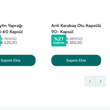
ytin Yaprağı
Anti Karabaş Otu Kapsülü
i-60 Kapsül
90- Kapsül
₺ 769.00
%
27
₺ 489.00
₺ 625.00
₺ 355.00
İndirim
Sepete Ekle
Sepete Ekle