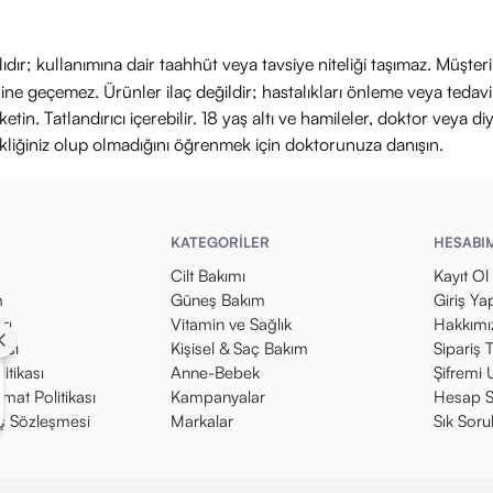
ıdır; kullanımına dair taahhüt veya tavsiye niteliği taşımaz. Müşte
yerine geçemez. Ürünler ilaç değildir; hastalıkları önleme veya ted
in. Tatlandırıcı içerebilir. 18 yaş altı ve hamileler, doktor veya diy
ikliğiniz olup olmadığını öğrenmek için doktorunuza danışın.
KATEGORİLER
HESABI
Cilt Bakımı
Kayıt Ol
m
Güneş Bakım
Giriş Ya
rı
Vitamin ve Sağlık
Hakkımı
kası
Kişisel & Saç Bakım
Sipariş 
itikası
Anne-Bebek
Şifremi
mat Politikası
Kampanyalar
Hesap S
ış Sözleşmesi
Markalar
Sık Soru