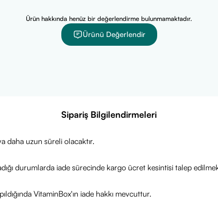
arak ürünü en güncel kampanyalarla sunmaktayız.
Ürün hakkında henüz bir değerlendirme bulunmamaktadır.
gisi için ürün sayfasını ziyaret edebilirsiniz.
Ürünü Değerlendir
dileriz!
Sipariş Bilgilendirmeleri
a daha uzun süreli olacaktır.
adığı durumlarda iade sürecinde kargo ücret kesintisi talep edilmek
ıldığında VitaminBox'ın iade hakkı mevcuttur.