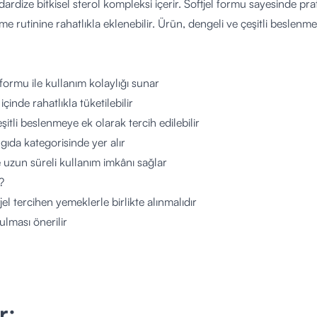
ardize bitkisel sterol kompleksi içerir. Softjel formu sayesinde pra
e rutinine rahatlıkla eklenebilir. Ürün, dengeli ve çeşitli beslen
l formu ile kullanım kolaylığı sunar
içinde rahatlıkla tüketilebilir
şitli beslenmeye ek olarak tercih edilebilir
 gıda kategorisinde yer alır
le uzun süreli kullanım imkânı sağlar
?
jel tercihen yemeklerle birlikte alınmalıdır
tulması önerilir
en günlük miktar aşılmamalıdır
anım ile günlük beslenmeye katkı sağlar
n olarak alınmalı, çiğnenmemelidir
bilir?
r;