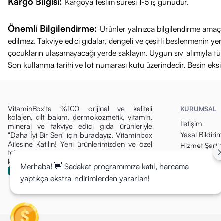
Kargo Bilgisi:
Kargoya teslim süresi 1-5 iş günüdür.
Önemli Bilgilendirme:
Ürünler yalnızca bilgilendirme amaçl
edilmez. Takviye edici gıdalar, dengeli ve çeşitli beslenmenin 
çocukların ulaşamayacağı yerde saklayın. Uygun sıvı alımıyla tüket
Son kullanma tarihi ve lot numarası kutu üzerindedir. Besin eks
VitaminBox'ta %100 orijinal ve kaliteli
KURUMSAL
kolajen, cilt bakım, dermokozmetik, vitamin,
İletişim
mineral ve takviye edici gıda ürünleriyle
Yasal Bildiri
"Daha İyi Bir Sen" için buradayız. Vitaminbox
Ailesine Katılın! Yeni ürünlerimizden ve özel
Hizmet Şartla
tekliflerden ilk siz haberdar olun, fırsatları
Gizlilik Politi
kaçırmayın!
Merhaba! 👋 Sadakat programımıza katıl, harcama
Para İade Pol
yaptıkça ekstra indirimlerden yararlan!
Kargo & Tesli
Mesafeli Sat