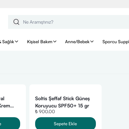
& Sağlık
Kişisel Bakım
Anne/Bebek
Sporcu Supp
al
Soltis Şeffaf Stick Güneş
Krem
Koruyucu SPF50+ 15 gr
₺ 900.00
 50 ml
e
Sepete Ekle