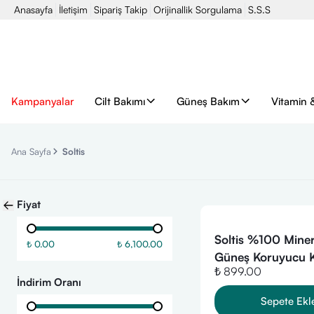
Anasayfa
İletişim
Sipariş Takip
Orijinallik Sorgulama
S.S.S
Kampanyalar
Cilt Bakımı
Güneş Bakım
Vitamin 
Ana Sayfa
Soltis
Fiyat
Soltis %100 Miner
₺ 0.00
₺ 6,100.00
Güneş Koruyucu 
₺ 899.00
SPF 50+ Pa++++,
İndirim Oranı
Sepete Ekl