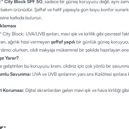
™ City Block SPF 50
, sadece bir güneş koruyucu değil, aynı zaman
 bakım ürünüdür. Şeffaf ve hafif yapısıyla gün boyu konfor sunarke
sine katkıda bulunur.
ıklaması
City Block; UVA/UVB ışınları, mavi ışık ve kirlilik gibi çevresel fa
an, ağırlık hissi vermeyen
şeffaf yapılı
bir günlük güneş koruyucudu
ımcı olurken, cildi makyaja mükemmel bir şekilde hazırlayan enerji
şe Yarar?
 ile geliştirilen bu koruyucu krem, cildiniz için çok yönlü bir savunm
rumlu Savunma:
UVA ve UVB ışınlarının yanı sıra Kızılötesi ışınlara
t Koruması:
Dijital ekranlardan gelen mavi ışık ve hava kirliliği gi
 etkilerini minimize etmeyi hedefler.
eknolojisi:
Özel teknolojisi sayesinde yaşlanma belirtilerinin gör
i desteklemeye katkıda bulunur.
nlık:
Ciltteki solgun ve yorgun görünümü önleyerek, daha canlı ve 
r;