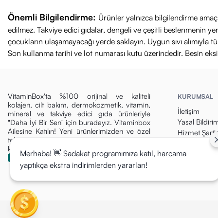
Önemli Bilgilendirme:
Ürünler yalnızca bilgilendirme amaçl
edilmez. Takviye edici gıdalar, dengeli ve çeşitli beslenmenin 
çocukların ulaşamayacağı yerde saklayın. Uygun sıvı alımıyla tüket
Son kullanma tarihi ve lot numarası kutu üzerindedir. Besin eks
VitaminBox'ta %100 orijinal ve kaliteli
KURUMSAL
kolajen, cilt bakım, dermokozmetik, vitamin,
İletişim
mineral ve takviye edici gıda ürünleriyle
Yasal Bildiri
"Daha İyi Bir Sen" için buradayız. Vitaminbox
Ailesine Katılın! Yeni ürünlerimizden ve özel
Hizmet Şartla
tekliflerden ilk siz haberdar olun, fırsatları
Gizlilik Politi
kaçırmayın!
Merhaba! 👋 Sadakat programımıza katıl, harcama
Para İade Pol
yaptıkça ekstra indirimlerden yararlan!
Kargo & Tesli
Mesafeli Sat