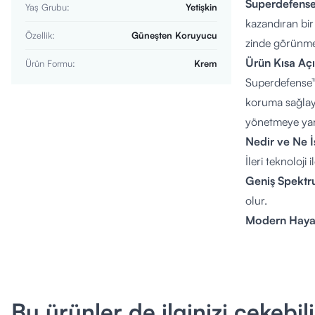
Superdefense
Yaş Grubu
:
Yetişkin
kazandıran bir
Özellik
:
Güneşten Koruyucu
zinde görünme
Ürün Kısa Aç
Ürün Formu
:
Krem
Superdefense™ 
koruma sağlay
yönetmeye yard
Nedir ve Ne İ
İleri teknoloji
Geniş Spekt
olur.
Modern Haya
cilt üzerindeki
Stop Signs™ T
doğal direncin
Enerji ve Aydı
Bu ürünler de ilginizi çekebili