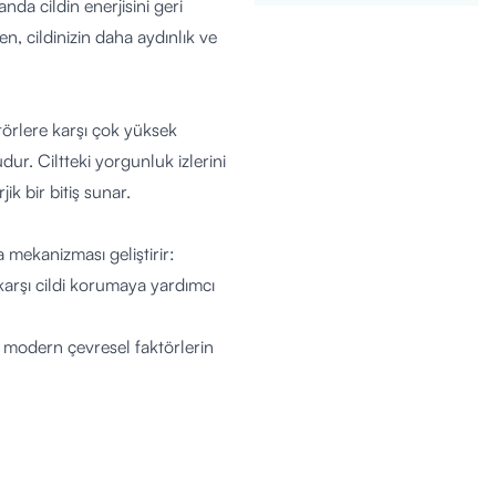
da cildin enerjisini geri
n, cildinizin daha aydınlık ve
ktörlere karşı çok yüksek
r. Ciltteki yorgunluk izlerini
k bir bitiş sunar.
a mekanizması geliştirir:
 karşı cildi korumaya yardımcı
bi modern çevresel faktörlerin
ünümünü azaltmaya ve cildin
enerjik bir cilt tonu desteği