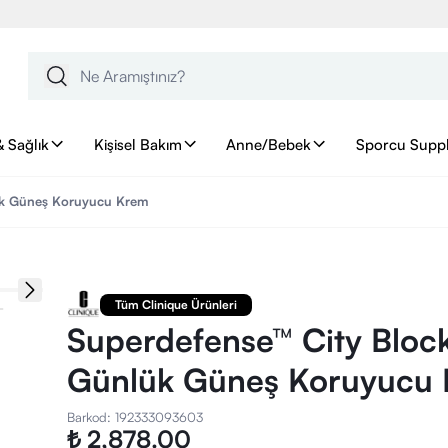
& Sağlık
Kişisel Bakım
Anne/Bebek
Sporcu Supp
ük Güneş Koruyucu Krem
Tüm Clinique Ürünleri
Superdefense™ City Bloc
Günlük Güneş Koruyucu
Barkod
:
192333093603
₺ 2,878.00