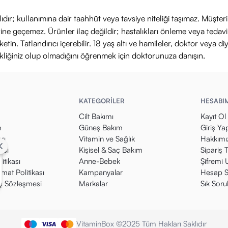
ıdır; kullanımına dair taahhüt veya tavsiye niteliği taşımaz. Müşte
yerine geçemez. Ürünler ilaç değildir; hastalıkları önleme veya ted
in. Tatlandırıcı içerebilir. 18 yaş altı ve hamileler, doktor veya diy
ikliğiniz olup olmadığını öğrenmek için doktorunuza danışın.
KATEGORİLER
HESABI
Cilt Bakımı
Kayıt Ol
m
Güneş Bakım
Giriş Ya
rı
Vitamin ve Sağlık
Hakkımı
kası
Kişisel & Saç Bakım
Sipariş 
itikası
Anne-Bebek
Şifremi
mat Politikası
Kampanyalar
Hesap S
ış Sözleşmesi
Markalar
Sık Soru
VitaminBox ©2025 Tüm Hakları Saklıdır