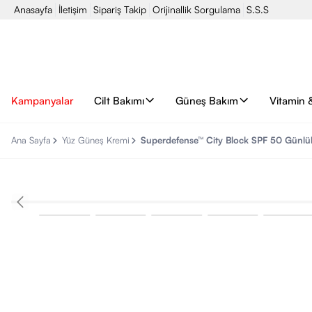
Anasayfa
İletişim
Sipariş Takip
Orijinallik Sorgulama
S.S.S
Kampanyalar
Cilt Bakımı
Güneş Bakım
Vitamin 
Ana Sayfa
Yüz Güneş Kremi
Superdefense™ City Block SPF 50 Günl