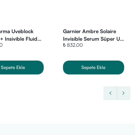
arklı hava koşullarına uyum
harma Uveblock
Garnier Ambre Solaire
uplarındaki yetişkinler
için
 Insivible Fluid
Invisible Serum Süper Uv
tlere kadar geniş bir kullanıcı
00
₺ 832.00
Günlük Güneş Koruyucu
Serum 30 ml
Sepete Ekle
Sepete Ekle