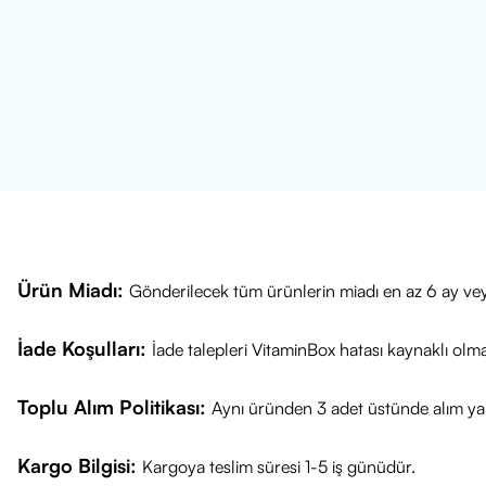
Makyaj Hazırl
aşamasına geçe
Süreklilik:
Gün
Ürün İçeriği
Superdefense™ 
Stop Signs™ T
Antioksidanla
Fiziksel ve Ki
Önemli Uyarı
Sadece harici k
Ürün Miadı:
Gönderilecek tüm ürünlerin miadı en az 6 ay vey
Gözle doğrudan
Bebek ve küçü
İade Koşulları:
İade talepleri VitaminBox hatası kaynaklı olm
Güneş koruyucu
kalmamaya öze
Toplu Alım Politikası:
Aynı üründen 3 adet üstünde alım yap
Kargo Bilgisi:
Kargoya teslim süresi 1-5 iş günüdür.