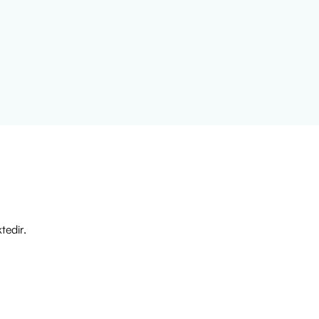
ir süre bekleyip makyaj
mayı tekrarlayabilirsiniz.
ır:
leksi.
itkisel özler.
stemi.
tedir.
 doğrudan güneş altında