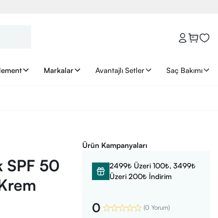
lement
Markalar
Avantajlı Setler
Saç Bakımı
Ürün Kampanyaları
k SPF 50
2499₺ Üzeri 100₺, 3499₺
Üzeri 200₺ İndirim
 Krem
0
(
0 Yorum
)