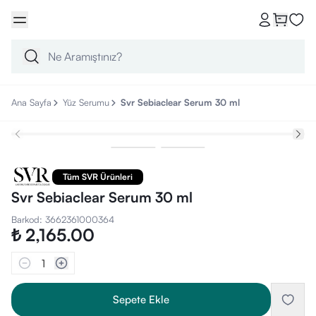
Ana Sayfa
Yüz Serumu
Svr Sebiaclear Serum 30 ml
Tüm SVR Ürünleri
Svr Sebiaclear Serum 30 ml
Barkod
:
3662361000364
₺ 2,165.00
1
Sepete Ekle