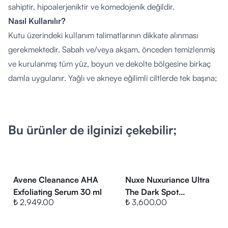
sahiptir, hipoalerjeniktir ve komedojenik değildir.
Nasıl Kullanılır?
Kutu üzerindeki kullanım talimatlarının dikkate alınması
gerekmektedir. Sabah ve/veya akşam, önceden temizlenmiş
ve kurulanmış tüm yüz, boyun ve dekolte bölgesine birkaç
damla uygulanır. Yağlı ve akneye eğilimli ciltlerde tek başına;
karma ciltlerde ise günlük nemlendirici krem ile birlikte
kullanılabilir. Makyaj altı bazı olarak kullanıma uygundur.
Kimler Kullanabilir?
Bu ürünler de ilginizi çekebilir;
Sivilce, siyah nokta, genişlemiş gözenek ve akne izlerinin yanı
sıra ilk yaşlanma belirtileri (ince çizgiler, kırışıklıklar) ve hava
kirliliği kaynaklı matlık problemi yaşayan yetişkinlerin
kullanımına uygundur. İçeriğinde retinoid benzeri kompleks
Avene Cleanance AHA
Nuxe Nuxuriance Ultra
ve salisilik asit barındırdığından hamilelik ve emzirme
Exfoliating Serum 30 ml
The Dark Spot
₺ 2,949.00
₺ 3,600.00
Correcting Serum 30
dönemlerinde kullanım öncesi hekime danışılması önerilir.
ml
İçerik Listesi: