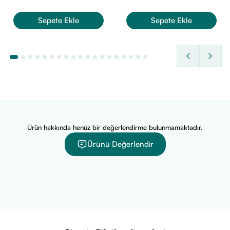
Aqua/Water/Eau, Gluconolactone, Methyl Methacrylate
Sepete Ekle
Sepete Ekle
Crosspolymer, Dicaprylyl Carbonate, Niacinamide,
Propanediol, Sodium Hydroxide, Dimethicone, Glycerin,
Biosaccharide Gum-4, Camellia Japonica Flower Extract,
Cetearyl Dimethicone Crosspolymer, Crithmum Maritimum
Extract, Pentaerythrityl Tetra-Di-T-Butyl
Hydroxyhydrocinnamate, Sclerotium Gum, Salicylic Acid,
Sodium Hyaluronate, Tocopherol, 1,2-Hexanediol,
Caprylic/Capric Triglyceride, Cetearyl Alcohol, Glyceryl
Ürün hakkında henüz bir değerlendirme bulunmamaktadır.
Stearate, Hydrogenated Vegetable Oil, PEG-100 Stearate,
Ürünü Değerlendir
Coco-Glucoside, Parfum (Fragrance)