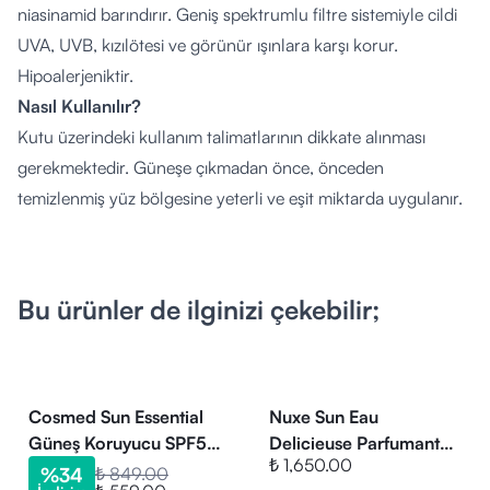
niasinamid barındırır. Geniş spektrumlu filtre sistemiyle cildi
UVA, UVB, kızılötesi ve görünür ışınlara karşı korur.
Hipoalerjeniktir.
Nasıl Kullanılır?
Kutu üzerindeki kullanım talimatlarının dikkate alınması
gerekmektedir. Güneşe çıkmadan önce, önceden
temizlenmiş yüz bölgesine yeterli ve eşit miktarda uygulanır.
Tek başına veya günlük nemlendirici kremin üzerine
kullanılabilir. Korumanın sürekliliğini sağlamak için özellikle
yüzme, terleme ve kurulanma gibi durumlardan sonra
Bu ürünler de ilginizi çekebilir;
uygulama sıklıkla tekrarlanmalıdır.
Kimler Kullanabilir?
Güneş ışınları ve sıcaklık değişimleri nedeniyle kronik ya da
geçici kızarıklık, yanma ve kılcal damar belirginleşmesi
Cosmed Sun Essential
Nuxe Sun Eau
problemi yaşayan, aynı zamanda çok yüksek güneş
Güneş Koruyucu SPF50
Delicieuse Parfumante
₺ 1,650.00
Sun Serum 30 ml
100ml
koruması arayan gençlerin ve yetişkinlerin kullanımına
%
34
₺ 849.00