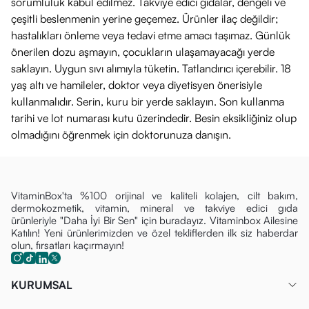
sorumluluk kabul edilmez. Takviye edici gıdalar, dengeli ve
çeşitli beslenmenin yerine geçemez. Ürünler ilaç değildir;
hastalıkları önleme veya tedavi etme amacı taşımaz. Günlük
önerilen dozu aşmayın, çocukların ulaşamayacağı yerde
saklayın. Uygun sıvı alımıyla tüketin. Tatlandırıcı içerebilir. 18
yaş altı ve hamileler, doktor veya diyetisyen önerisiyle
kullanmalıdır. Serin, kuru bir yerde saklayın. Son kullanma
tarihi ve lot numarası kutu üzerindedir. Besin eksikliğiniz olup
olmadığını öğrenmek için doktorunuza danışın.
VitaminBox'ta %100 orijinal ve kaliteli kolajen, cilt bakım,
dermokozmetik, vitamin, mineral ve takviye edici gıda
ürünleriyle "Daha İyi Bir Sen" için buradayız. Vitaminbox Ailesine
Katılın! Yeni ürünlerimizden ve özel tekliflerden ilk siz haberdar
olun, fırsatları kaçırmayın!
KURUMSAL