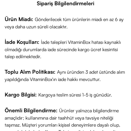
Sipariş Bilgilendirmeleri
Disodium Lauryl Sulfosuccinate, Polysorbate 60, Sorbitan
Isostearate, Lecithin, Rosmarinyl Glucoside, Caffeyl
Ürün Miadı:
Gönderilecek tüm ürünlerin miadı en az 6 ay
Glucoside, Gallyl Glucoside, Lepidium Sativum Sprout
veya daha uzun süreli olacaktır.
Extract
İade Koşulları:
İade talepleri VitaminBox hatası kaynaklı
olmadığı durumlarda iade sürecinde kargo ücret kesintisi
talep edilmektedir.
Toplu Alım Politikası:
Aynı üründen 3 adet üstünde alım
yapıldığında VitaminBox'ın iade hakkı mevcuttur.
Kargo Bilgisi:
Kargoya teslim süresi 1-5 iş günüdür.
Önemli Bilgilendirme:
Ürünler yalnızca bilgilendirme
amaçlıdır; kullanımına dair taahhüt veya tavsiye niteliği
taşımaz. Müşteri yorumları kişisel deneyimlere dayalı olup,