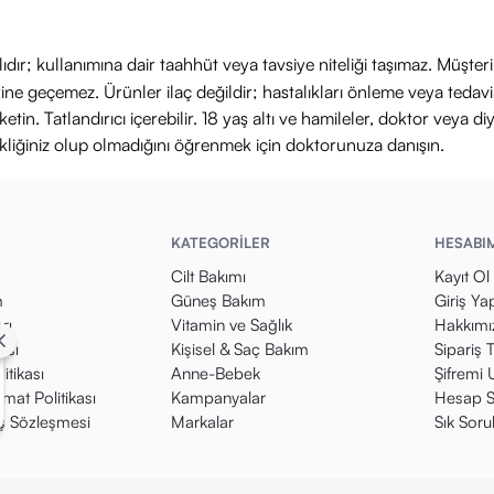
ıdır; kullanımına dair taahhüt veya tavsiye niteliği taşımaz. Müşte
yerine geçemez. Ürünler ilaç değildir; hastalıkları önleme veya ted
in. Tatlandırıcı içerebilir. 18 yaş altı ve hamileler, doktor veya diy
ikliğiniz olup olmadığını öğrenmek için doktorunuza danışın.
KATEGORİLER
HESABI
Cilt Bakımı
Kayıt Ol
m
Güneş Bakım
Giriş Ya
rı
Vitamin ve Sağlık
Hakkımı
kası
Kişisel & Saç Bakım
Sipariş 
itikası
Anne-Bebek
Şifremi
mat Politikası
Kampanyalar
Hesap S
ış Sözleşmesi
Markalar
Sık Soru