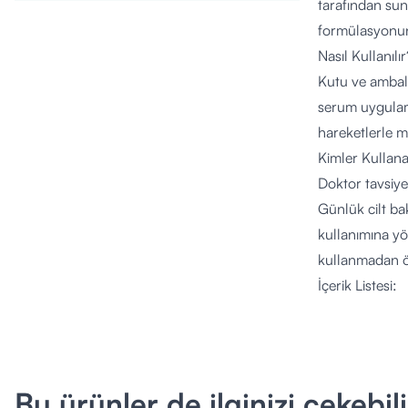
tarafından sun
formülasyonund
Nasıl Kullanılır
Kutu ve ambala
serum uygulam
hareketlerle m
Kimler Kullana
Doktor tavsiyes
Günlük cilt ba
kullanımına yö
kullanmadan ö
İçerik Listesi:
Aqua, Glycerin
Sodium Acetyl
Sodium Hyalur
Lauroyl Lactyl
Bu ürünler de ilginizi çekebili