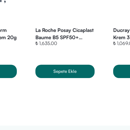
exanediol, Pentylene Glycol, Ethylhexylglycerin, Xanthan Gum, Ca
erm
La Roche Posay Cicaplast
Ducray
Krem 20g
Baume B5 SPF50+
Krem 3
₺ 1,635.00
₺ 1,069
Yatıştırıcı Ve Onarıcı
Bakım Kremi 40 ml
Sepete Ekle