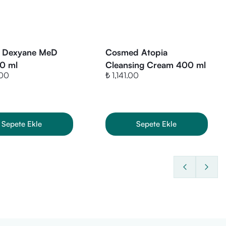
rbomer, Citric Acid.
 Dexyane MeD
Cosmed Atopia
0 ml
Cleansing Cream 400 ml
.00
₺ 1,141.00
Sepete Ekle
Sepete Ekle