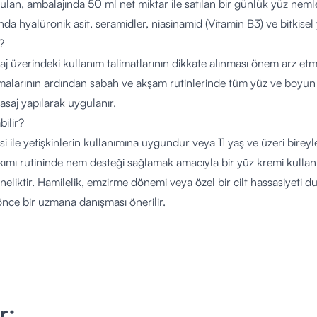
ulan, ambalajında 50 ml net miktar ile satılan bir günlük yüz nemle
a hyalüronik asit, seramidler, niasinamid (Vitamin B3) ve bitkisel y
?
j üzerindeki kullanım talimatlarının dikkate alınması önem arz etmek
alarının ardından sabah ve akşam rutinlerinde tüm yüz ve boyun 
asaj yapılarak uygulanır.
bilir?
i ile yetişkinlerin kullanımına uygundur veya 11 yaş ve üzeri bireyl
kımı rutininde nem desteği sağlamak amacıyla bir yüz kremi kullanm
neliktir. Hamilelik, emzirme dönemi veya özel bir cilt hassasiyeti d
nce bir uzmana danışması önerilir.
, Cetearyl Alcohol, Caprylic/Capric Triglyceride, Niacinamide, Gl
ated Hyaluronate, Sodium Hyaluronate, Sodium Hyaluronate Cro
onate, Ceramide NP, Ceramide AP, Ceramide EOP, Phytosphingo
ate, Butyrospermum Parkii Butter, Allantoin, Tocopheryl Acetate
r;