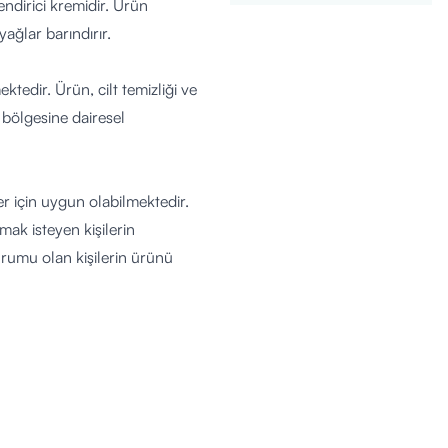
ndirici kremidir. Ürün
ağlar barındırır.
tedir. Ürün, cilt temizliği ve
bölgesine dairesel
er için uygun olabilmektedir.
ak isteyen kişilerin
urumu olan kişilerin ürünü
yceryl Stearate, Panthenol,
sspolymer, Hydrolyzed
sine, Cholesterol, Sodium
, Dimethicone, Phenethyl