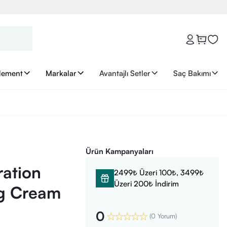
lement
Markalar
Avantajlı Setler
Saç Bakımı
Ürün Kampanyaları
ration
2499₺ Üzeri 100₺, 3499₺
Üzeri 200₺ İndirim
ng Cream
0
(
0 Yorum
)