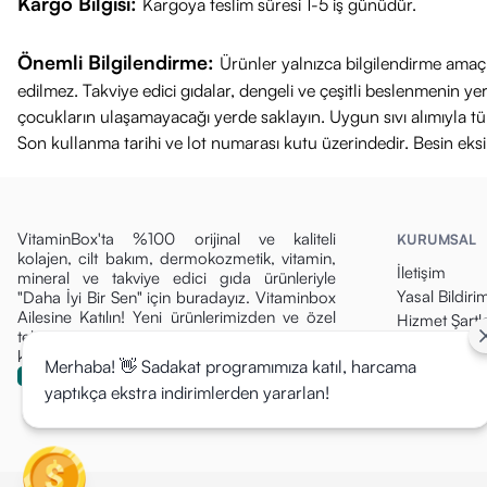
Kargo Bilgisi:
Kargoya teslim süresi 1-5 iş günüdür.
Önemli Bilgilendirme:
Ürünler yalnızca bilgilendirme amaçl
edilmez. Takviye edici gıdalar, dengeli ve çeşitli beslenmenin 
çocukların ulaşamayacağı yerde saklayın. Uygun sıvı alımıyla tüket
Son kullanma tarihi ve lot numarası kutu üzerindedir. Besin eks
VitaminBox'ta %100 orijinal ve kaliteli
KURUMSAL
kolajen, cilt bakım, dermokozmetik, vitamin,
İletişim
mineral ve takviye edici gıda ürünleriyle
Yasal Bildiri
"Daha İyi Bir Sen" için buradayız. Vitaminbox
Ailesine Katılın! Yeni ürünlerimizden ve özel
Hizmet Şartla
tekliflerden ilk siz haberdar olun, fırsatları
Gizlilik Politi
kaçırmayın!
Merhaba! 👋 Sadakat programımıza katıl, harcama
Para İade Pol
yaptıkça ekstra indirimlerden yararlan!
Kargo & Tesli
Mesafeli Sat