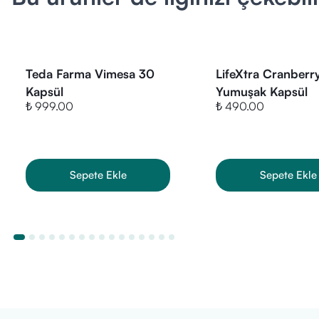
• Ürün çocukla
İçerik Listesi (
• Cranberry (
• Ayçiçek yağı
Teda Farma Vimesa 30
LifeXtra Cranberr
• Yenilebilir jela
Kapsül
Yumuşak Kapsül
• Deiyonize su
₺ 999.00
₺ 490.00
• Gliserol (nem
• Lesitin (kıvam 
• Balmumu (em
Sepete Ekle
Sepete Ekle
• Demir oksit (
Öne Çıkan Özel
• Yumuşak kaps
• Her kapsülde
• Portatif ve 
• 30 kapsül ile
Ürün Fiyatı