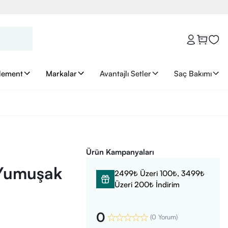
lement
Markalar
Avantajlı Setler
Saç Bakımı
Ürün Kampanyaları
 Yumuşak
2499₺ Üzeri 100₺, 3499₺
Üzeri 200₺ İndirim
0
(
0 Yorum
)