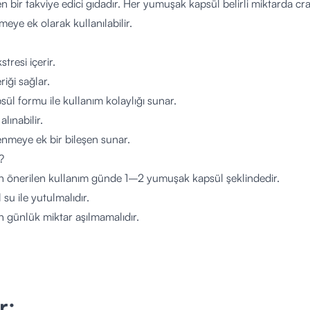
en bir takviye edici gıdadır. Her yumuşak kapsül belirli miktarda cra
eye ek olarak kullanılabilir.
tresi içerir.
riği sağlar.
ül formu ile kullanım kolaylığı sunar.
 alınabilir.
nmeye ek bir bileşen sunar.
?
için önerilen kullanım günde 1–2 yumuşak kapsül şeklindedir.
 su ile yutulmalıdır.
en günlük miktar aşılmamalıdır.
olarak alınabilir.
bilir?
 yetişkin bireyler için uygundur.
zirme veya ilaç kullanımı gibi özel durumlarda bir sağlık profesyone
r;