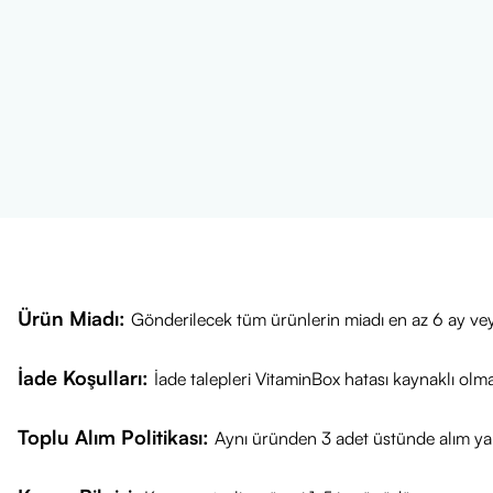
VitaminBox ola
Güncel fiyat bi
Sağlıklı günler 
Ürün Miadı:
Gönderilecek tüm ürünlerin miadı en az 6 ay vey
İade Koşulları:
İade talepleri VitaminBox hatası kaynaklı olm
Toplu Alım Politikası:
Aynı üründen 3 adet üstünde alım yap