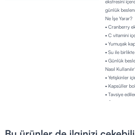
ekstresini içer
günlük beslenm
Ne İşe Yarar?
• Cranberry eks
• C vitamini içe
• Yumuşak kaps
• Su ile birlikte
• Günlük besle
Nasıl Kullanılır
• Yetişkinler 
• Kapsüller bol
• Tavsiye edil
• Ürün düzenli 
Kimler Kullana
• Genel olarak
• Hamilelik, em
Bu ürünler de ilginizi çekebili