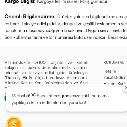
Kargo Bilgisi:
Kargoya teslim süresi 1-5 iş günüdür.
Önemli Bilgilendirme:
Ürünler yalnızca bilgilendirme amaçl
edilmez. Takviye edici gıdalar, dengeli ve çeşitli beslenmenin 
çocukların ulaşamayacağı yerde saklayın. Uygun sıvı alımıyla tüket
Son kullanma tarihi ve lot numarası kutu üzerindedir. Besin eks
VitaminBox'ta %100 orijinal ve kaliteli
KURUMSAL
kolajen, cilt bakım, dermokozmetik, vitamin,
İletişim
mineral ve takviye edici gıda ürünleriyle
Yasal Bildiri
"Daha İyi Bir Sen" için buradayız. Vitaminbox
Ailesine Katılın! Yeni ürünlerimizden ve özel
Hizmet Şartla
tekliflerden ilk siz haberdar olun, fırsatları
Gizlilik Politi
kaçırmayın!
Merhaba! 👋 Sadakat programımıza katıl, harcama
Para İade Pol
yaptıkça ekstra indirimlerden yararlan!
Kargo & Tesli
Mesafeli Sat