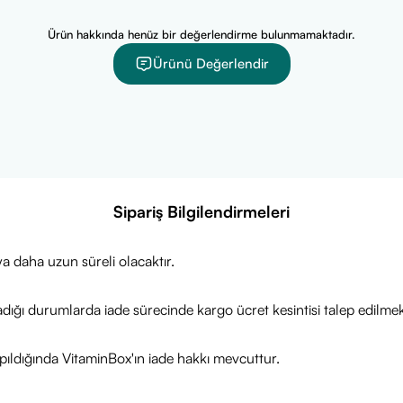
rak, orijinal Urinonvef ürünlerini güvenilir ve uygun fiyatlarla sun
lgisi ve kampanyalar için ürün sayfamızı ziyaret edebilirsiniz.
Ürün hakkında henüz bir değerlendirme bulunmamaktadır.
dileriz!
Ürünü Değerlendir
Sipariş Bilgilendirmeleri
a daha uzun süreli olacaktır.
adığı durumlarda iade sürecinde kargo ücret kesintisi talep edilmek
ıldığında VitaminBox'ın iade hakkı mevcuttur.