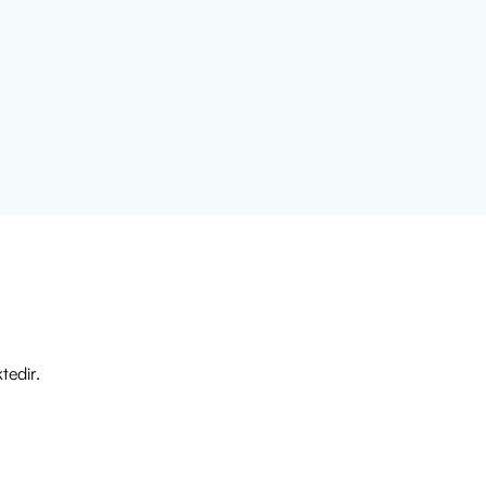
maktayız.
tedir.