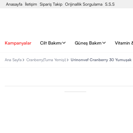
Anasayfa
İletişim
Sipariş Takip
Orijinallik Sorgulama
S.S.S
Kampanyalar
Cilt Bakımı
Güneş Bakım
Vitamin 
Ana Sayfa
Cranberry(Turna Yemişi)
Urinonvef Cranberry 30 Yumuşak 