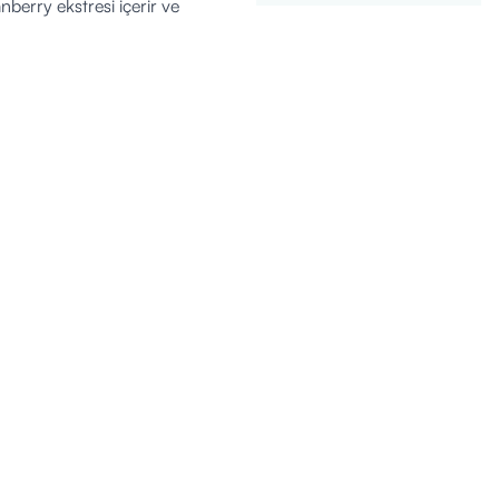
nberry ekstresi içerir ve
line danışılabilir.