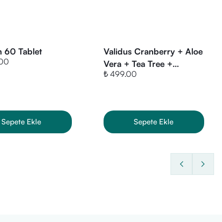
n 60 Tablet
Validus Cranberry + Aloe
.00
Vera + Tea Tree +
₺ 499.00
Hibiscus + Bearberry +
D-Mannos 15 Sticks
Sepete Ekle
Sepete Ekle