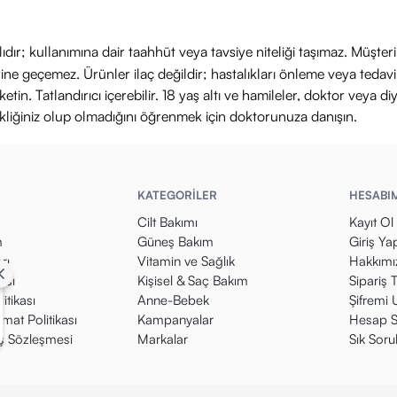
ıdır; kullanımına dair taahhüt veya tavsiye niteliği taşımaz. Müşte
yerine geçemez. Ürünler ilaç değildir; hastalıkları önleme veya ted
in. Tatlandırıcı içerebilir. 18 yaş altı ve hamileler, doktor veya diy
ikliğiniz olup olmadığını öğrenmek için doktorunuza danışın.
KATEGORİLER
HESABI
Cilt Bakımı
Kayıt Ol
m
Güneş Bakım
Giriş Ya
rı
Vitamin ve Sağlık
Hakkımı
kası
Kişisel & Saç Bakım
Sipariş 
itikası
Anne-Bebek
Şifremi
mat Politikası
Kampanyalar
Hesap S
ış Sözleşmesi
Markalar
Sık Soru