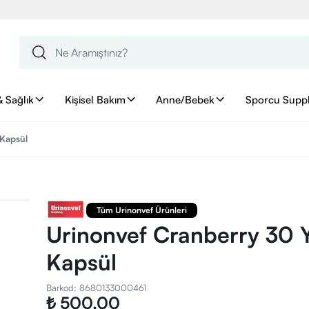
& Sağlık
Kişisel Bakım
Anne/Bebek
Sporcu Supp
Kapsül
Tüm Urinonvef Ürünleri
Urinonvef Cranberry 30
Kapsül
Barkod
:
8680133000461
₺ 500.00