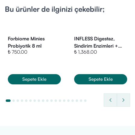
emzirme dönemi veya düzenli durum takipleri olan kişilerin,
Bu ürünler de ilginizi çekebilir;
ürünü tüketmeden önce bir uzmana danışması tavsiye edilir.
İçerik Listesi:
Ürün ambalajı üzerinde yer alan bilgilere göre 1 servis (8
Kapsül) porsiyonda:
Forbiome Minies
INFLESS Digestaz,
Bentonit (
Probiyotik 8 ml
Bentonite / Bentonit
):
6400 mg
Sindirim Enzimleri +
₺ 750.00
₺ 1,368.00
Bromelain +Betain
HCL+ Lipozomal
Berberin + Çinko L-
Karnosin-40 Kapsül
Sepete Ekle
Sepete Ekle