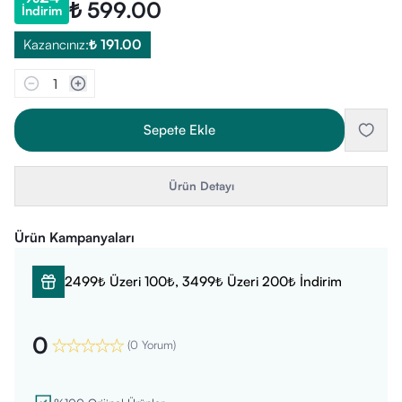
₺ 599.00
İndirim
Kazancınız:
₺ 191.00
1
Sepete Ekle
Ürün Detayı
Ürün Kampanyaları
2499₺ Üzeri 100₺, 3499₺ Üzeri 200₺ İndirim
0
(
0 Yorum
)