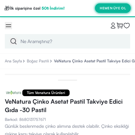
🎁
İlk siparişine özel
50₺ İndirim!
HEMEN ÜYE OL
Ana Sayfa
Boğaz Pastili
VeNatura Çinko Asetat Pastil Takviye Edici G
Tüm Venatura Ürünleri
VeNatura Çinko Asetat Pastil Takviye Edici
Gıda -30 Pastil
Barkod
:
8680131757671
Günlük beslenmede çinko alımına destek olabilir. Çinko eksikliği
riskine karşı takviye olarak kullanılabilir.