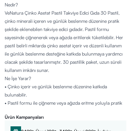
Nedir?
VeNatura Çinko Asetat Pastil Takviye Edici Gıda 30 Pastil,
çinko minerali içeren ve günlük beslenme düzenine pratik
şekilde eklenebilen takviye edici gıdadır. Pastil formu
sayesinde çiğnenerek veya ağızda eritilerek tüketilebilir. Her
pastil belirli miktarda çinko asetat içerir ve düzenli kullanım
ile günlük beslenme desteğine katkıda bulunmaya yardımcı
olacak şekilde tasarlanmıştır. 30 pastillik paket, uzun süreli
kullanım imkânı sunar.
Ne İşe Yarar?
• Çinko içerir ve günlük beslenme düzenine katkıda
bulunabilir.
• Pastil formu ile çiğneme veya ağızda eritme yoluyla pratik
kullanım sağlar.
Ürün Kampanyaları
• Günlük rutin içinde kolayca tüketilebilir.
• Düzenli kullanım ile mineral desteğine ek katkı sağlar.