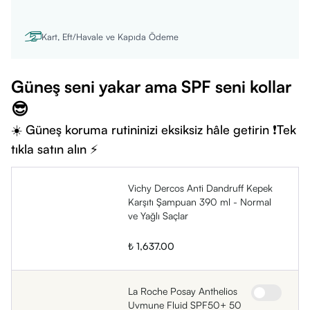
Kart, Eft/Havale ve Kapıda Ödeme
Güneş seni yakar ama SPF seni kollar
😎
☀️ Güneş koruma rutininizi eksiksiz hâle getirin ❗Tek
tıkla satın alın ⚡
Vichy Dercos Anti Dandruff Kepek
Karşıtı Şampuan 390 ml - Normal
ve Yağlı Saçlar
₺ 1,637.00
La Roche Posay Anthelios
Uvmune Fluid SPF50+ 50