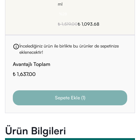
ml
%
28
₺ 1,519.00
₺ 1,093.68
İncelediğiniz ürün ile birlikte bu ürünler de sepetinize
eklenecektir!
Avantajlı Toplam
₺ 1,637.00
Sepete Ekle
(
1
)
Ürün Bilgileri