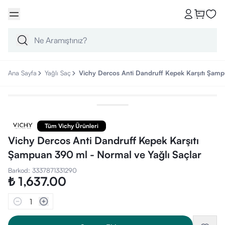
Ana Sayfa
Yağlı Saç
Vichy Dercos Anti Dandruff Kepek Karşıtı Şamp
Tüm Vichy Ürünleri
Vichy Dercos Anti Dandruff Kepek Karşıtı
Şampuan 390 ml - Normal ve Yağlı Saçlar
Barkod
:
3337871331290
₺ 1,637.00
1