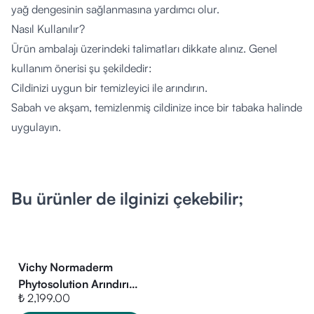
yağ dengesinin sağlanmasına yardımcı olur.
Nasıl Kullanılır?
Ürün ambalajı üzerindeki talimatları dikkate alınız. Genel
kullanım önerisi şu şekildedir:
Cildinizi uygun bir temizleyici ile arındırın.
Sabah ve akşam, temizlenmiş cildinize ince bir tabaka halinde
uygulayın.
Göz çevresiyle temasından kaçının.
Hızlı emilen yapısı sayesinde makyaj bazı olarak kullanılabilir.
Kimler Kullanabilir?
Bu ürünler de ilginizi çekebilir;
Bu ürün, yağlı ve karma cilt tipine sahip yetişkinlerin
kullanımına uygundur. Alkol içermeyen formülü ile hassas
ciltlerde de kullanılabilir.
İçerik Listesi:
Vichy Normaderm
Ürün içeriğinde yer alan temel bileşenler şunlardır:
Phytosolution Arındırıcı
₺ 2,199.00
Jel 400 ml
Aqua / Water / Eau, Glycerin, Butylene Glycol, Salicylic