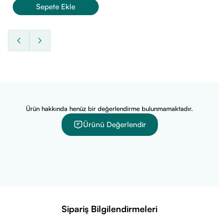
Acid, Isononyl Isononanoate, Zinc Sulfate, Bifida Ferment
Sepete Ekle
Lysate, Sarcosine, Sodium Hyaluronate, Sodium Hydroxide,
Trisodium Ethylenediamine Disuccinate, Ascorbyl Glucoside,
Acetic Acid, Acrylates/C10-30 Alkyl Acrylate Crosspolymer,
Biosaccharide Gum-1, Caprylyl Glycol, Lactic Acid,
Maltodextrin, Pentylene Glycol, Sodium Polyacrylate,
Xanthan Gum, Sodium Benzoate, Parfum / Fragrance.
Ürün hakkında henüz bir değerlendirme bulunmamaktadır.
Ürünü Değerlendir
Sipariş Bilgilendirmeleri