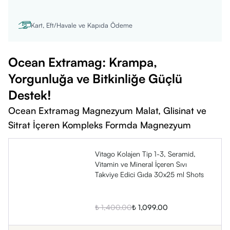
edilir.
Yemeklerden sonra veya gün içinde istenilen saatte alınabilir.
Kart, Eft/Havale ve Kapıda Ödeme
Uyarılar
Tavsiye edilen günlük porsiyon aşılmamalıdır.
Ocean Extramag: Krampa,
Takviye edici gıdalar ilaç değildir, normal beslenmenin yerine
Yorgunluğa ve Bitkinliğe Güçlü
geçmez.
Destek!
Hamilelik, emzirme dönemi veya kronik hastalık durumunda
Ocean Extramag Magnezyum Malat, Glisinat ve
doktora danışılmalıdır.
Sitrat İçeren Kompleks Formda Magnezyum
Çocukların ulaşamayacağı, serin ve kuru yerde saklayınız.
Vitago Kolajen Tip 1-3, Seramid,
Vitamin ve Mineral İçeren Sıvı
Takviye Edici Gıda 30x25 ml Shots
%
22
₺ 1,400.00
₺ 1,099.00