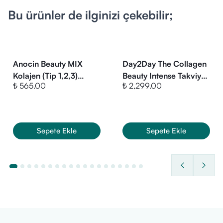
Bu ürünler de ilginizi çekebilir;
Anocin Beauty MIX
Day2Day The Collagen
Kolajen (Tip 1,2,3)
Beauty Intense Takviye
₺ 565.00
₺ 2,299.00
Elastin, Biotin, Çinko, C
Edici Gıda 1 Alana 1
Vitamini, Selenyum ve
Hediye
Hyaluronik Asit 30
Tablet
Sepete Ekle
Sepete Ekle