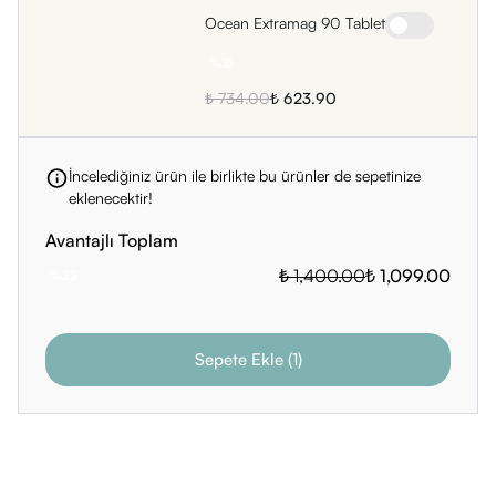
Ocean Extramag 90 Tablet
%
15
₺ 734.00
₺ 623.90
İncelediğiniz ürün ile birlikte bu ürünler de sepetinize
eklenecektir!
Avantajlı Toplam
₺ 1,400.00
₺ 1,099.00
%
22
Sepete Ekle
(
1
)