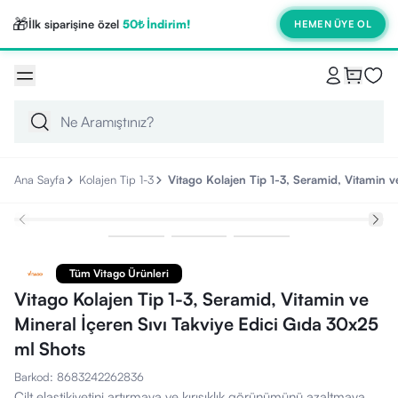
🎁
İlk siparişine özel
50₺ İndirim!
HEMEN ÜYE OL
Ana Sayfa
Kolajen Tip 1-3
Vitago Kolajen Tip 1-3, Seramid, Vitamin v
Tüm Vitago Ürünleri
Vitago Kolajen Tip 1-3, Seramid, Vitamin ve
Mineral İçeren Sıvı Takviye Edici Gıda 30x25
ml Shots
Barkod
:
8683242262836
Cilt elastikiyetini artırmaya ve kırışıklık görünümünü azaltmaya