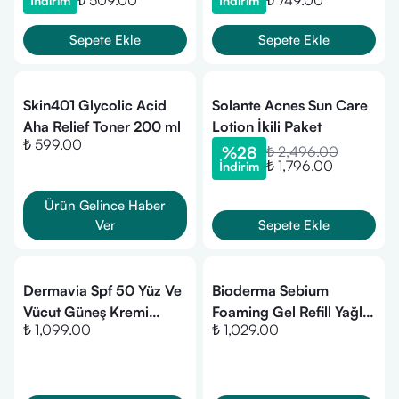
₺ 509.00
₺ 749.00
İndirim
İndirim
Sepete Ekle
Sepete Ekle
Skin401 Glycolic Acid
Solante Acnes Sun Care
Aha Relief Toner 200 ml
Lotion İkili Paket
₺ 599.00
%
28
₺ 2,496.00
₺ 1,796.00
İndirim
Ürün Gelince Haber
Ver
Sepete Ekle
Dermavia Spf 50 Yüz Ve
Bioderma Sebium
Vücut Güneş Kremi
Foaming Gel Refill Yağlı
₺ 1,099.00
₺ 1,029.00
Akneye Meyilli Ciltler
ve Akne Eğilimli Ciltler,
100 ml
Temizleme Jeli Yeniden
Dolum Paketi 400ml