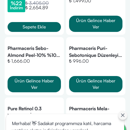
₺ 1,499.00
Normalleştirici &
%
22
₺ 3,405.00
₺ 2,654.89
İndirim
Gözenek Sıkılaştırıcı Yüz
Kremi SPF 20 (50 ml)
Ürün Gelince Haber
Sepete Ekle
Ver
Pharmaceris Sebo-
Pharmaceris Puri-
Almond Peel-10% %10
Sebotonique Düzenleyici
₺ 1,666.00
₺ 996.00
Mandelik Asit İçeren
Tonik (200 ml)
Peeling Etkili Gece
Kremi (50 ml)
Ürün Gelince Haber
Ürün Gelince Haber
Ver
Ver
Pure Retinol 0.3
Pharmaceris Mela-
Yetişkinler İçin Akne ve
Protect SPF 50+ Güneş
₺ 2,999.00
₺ 4,166.00
Kırışıklık Karşıtı Saf
Koruyucu & Leke Açıcı
Merhaba! 👋 Sadakat programımıza katıl, harcama
Retinol İçerikli Gece
Gündüz Kremi (50 ml)