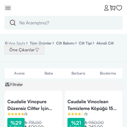
Ana Sayfa
Tüm Ürünler
Cilt Bakımı
Cilt Tipi
Akneli Cilt
Öne Çıkanlar
Avene
Babe
Barbaris
Bioderma
Filtreler
Caudalie Vinopure
Caudalie Vinoclean
Düzensiz Ciltler İçin
Temizleme Köpüğü 150
(
1
)
(
1
)
Salisilik Krem 15 ml
ml
%
29
₺ 715.00
%
21
₺ 950.00