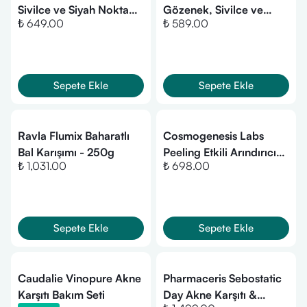
Sivilce ve Siyah Nokta
Gözenek, Sivilce ve
₺ 649.00
₺ 589.00
Karşıtı Salisilik Asit Tonik
Siyah Nokta Karşıtı
200 Ml
Niacinamide Serum 30
Ml
Sepete Ekle
Sepete Ekle
Ravla Flumix Baharatlı
Cosmogenesis Labs
Bal Karışımı - 250g
Peeling Etkili Arındırıcı
₺ 1,031.00
₺ 698.00
AHA ve BHA Tonik 200
ml
Sepete Ekle
Sepete Ekle
Caudalie Vinopure Akne
Pharmaceris Sebostatic
Karşıtı Bakım Seti
Day Akne Karşıtı &