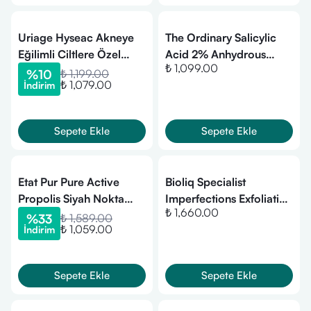
Uriage Hyseac Akneye
The Ordinary Salicylic
Eğilimli Ciltlere Özel
Acid 2% Anhydrous
₺ 1,099.00
Temizleme Jeli 500 ml
Solution Serum 30 ml
%
10
₺ 1,199.00
₺ 1,079.00
İndirim
Sepete Ekle
Sepete Ekle
Etat Pur Pure Active
Bioliq Specialist
Propolis Siyah Nokta
Imperfections Exfoliating
₺ 1,660.00
Görünümüne Karşı Saf
Face Gel 125 ml
%
33
₺ 1,589.00
₺ 1,059.00
İndirim
Konsantre Bakım 15 ml
Sepete Ekle
Sepete Ekle