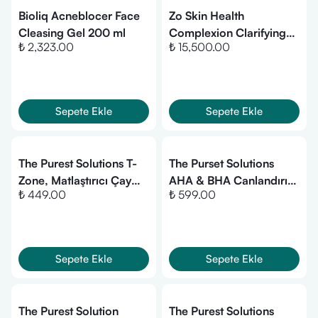
Bioliq Acneblocer Face
Zo Skin Health
Cleasing Gel 200 ml
Complexion Clarifying
₺ 2,323.00
₺ 15,500.00
Serum 50 ml
Sepete Ekle
Sepete Ekle
The Purest Solutions T-
The Purset Solutions
Zone, Matlaştırıcı Çay
AHA & BHA Canlandırıcı
₺ 449.00
₺ 599.00
Ağacı İçerikli Sivilce
ve Cilt Tonu Eşitleyici
Maskesi 10 Ml
Kırmızı Peeling Cilt
Serumu 30 Ml
Sepete Ekle
Sepete Ekle
The Purest Solution
The Purest Solutions