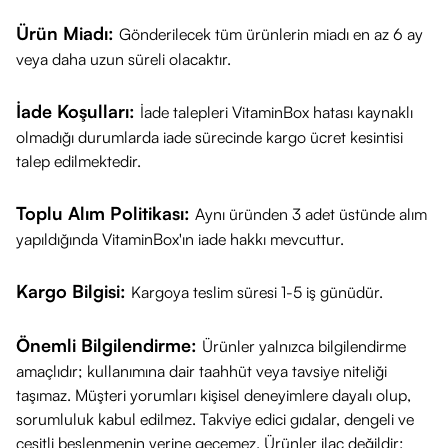
hale gelebilir. Cilt bariyerini içeriden ve dışarıdan
desteklemek için:
Ürün Miadı:
Gönderilecek tüm ürünlerin miadı en az 6 ay
Dışarıdan:
Uygulama sonrası mutlaka yüksek faktörlü bir
veya daha uzun süreli olacaktır.
güneş koruyucu kullanınız.
İade Koşulları:
İade talepleri VitaminBox hatası kaynaklı
İçeriden:
Celloxy Silica
mineral takviyesi ile kolajen
olmadığı durumlarda iade sürecinde kargo ücret kesintisi
sentezini destekleyerek cilt elastikiyetine katkıda
talep edilmektedir.
bulunabilirsiniz.
Önemli Not:
Bu ürün bir ilaç değildir. Ciddi cilt sorunlarınız
Toplu Alım Politikası:
Aynı üründen 3 adet üstünde alım
veya asit hassasiyetiniz varsa kullanmadan önce bir uzmana
yapıldığında VitaminBox'ın iade hakkı mevcuttur.
danışmanız önerilir.
Kargo Bilgisi:
Kargoya teslim süresi 1-5 iş günüdür.
Önemli Bilgilendirme:
Ürünler yalnızca bilgilendirme
amaçlıdır; kullanımına dair taahhüt veya tavsiye niteliği
taşımaz. Müşteri yorumları kişisel deneyimlere dayalı olup,
sorumluluk kabul edilmez. Takviye edici gıdalar, dengeli ve
çeşitli beslenmenin yerine geçemez. Ürünler ilaç değildir;