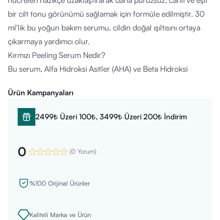
hücreleri nazikçe uzaklaştırarak daha pürüzsüz, canlı ve eşit
bir cilt tonu görünümü sağlamak için formüle edilmiştir. 30
ml'lik bu yoğun bakım serumu, cildin doğal ışıltısını ortaya
çıkarmaya yardımcı olur.
Kırmızı Peeling Serum Nedir?
Bu serum, Alfa Hidroksi Asitler (AHA) ve Beta Hidroksi
Asitlerin (BHA) birleşiminden oluşan, cildi yenilemeye ve
Ürün Kampanyaları
gözenekleri arındırmaya yardımcı olan bir peeling
solüsyonudur. İçeriğindeki özel bileşenler sayesinde cilt
2499₺ Üzeri 100₺, 3499₺ Üzeri 200₺ İndirim
dokusundaki düzensizlikleri hedef alır.
Ne İşe Yarar?
0
Düzenli ve doğru kullanımda cildinize şu katkıları sağlamayı
(
0 Yorum
)
hedefler:
Cilt Yenileme ve Pürüzsüzleştirme:
AHA Concentrate
%100 Orijinal Ürünler
içeriği ile cildi ölü hücrelerden arındırarak daha pürüzsüz bir
doku kazandırmaya yardımcı olur.
Kaliteli Marka ve Ürün