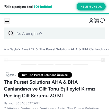
🎁
İlk siparişine özel
50₺ İndirim!
HEMEN ÜYE OL
Ana Sayfa
Akneli Cilt
The Purset Solutions AHA & BHA Canlandırıcı ve
Tüm The Purest Solutions Ürünleri
The Purset Solutions AHA & BHA
Canlandırıcı ve Cilt Tonu Eşitleyici Kırmızı
Peeling Cilt Serumu 30 Ml
Barkod
:
8684083320914
Cildinizde Profesyonel Yenilenme Etkisi! The Purest Solutions