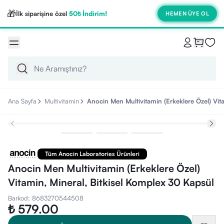
🎁
İlk siparişine özel
50₺ İndirim!
HEMEN ÜYE OL
Ana Sayfa
Multivitamin
Anocin Men Multivitamin (Erkeklere Özel) Vit
Tüm Anocin Laboratories Ürünleri
Anocin Men Multivitamin (Erkeklere Özel)
Vitamin, Mineral, Bitkisel Komplex 30 Kapsül
Barkod
:
8683270544508
₺ 579.00