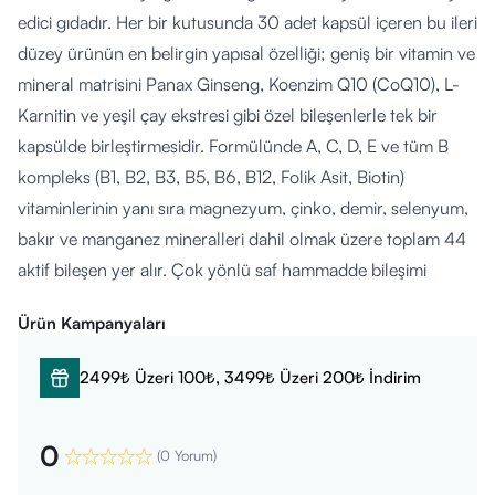
edici gıdadır. Her bir kutusunda 30 adet kapsül içeren bu ileri
düzey ürünün en belirgin yapısal özelliği; geniş bir vitamin ve
mineral matrisini Panax Ginseng, Koenzim Q10 (CoQ10), L-
Karnitin ve yeşil çay ekstresi gibi özel bileşenlerle tek bir
kapsülde birleştirmesidir. Formülünde A, C, D, E ve tüm B
kompleks (B1, B2, B3, B5, B6, B12, Folik Asit, Biotin)
vitaminlerinin yanı sıra magnezyum, çinko, demir, selenyum,
bakır ve manganez mineralleri dahil olmak üzere toplam 44
aktif bileşen yer alır. Çok yönlü saf hammadde bileşimi
sayesinde günlük beslenme programlarına pratik bir şekilde
Ürün Kampanyaları
dahil edilebilecek standart bir destek niteliğinde
tasarlanmıştır.
2499₺ Üzeri 100₺, 3499₺ Üzeri 200₺ İndirim
Nasıl Kullanılır?
0
Ürünün kutu üzerindeki kullanım talimatlarının dikkate
(
0 Yorum
)
alınması önerilir. Genel kullanım tavsiyesi olarak; yetişkin