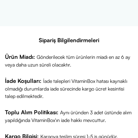
Çinko (Glukonat):
7.5 mg
Vitamin B6 (Piridoksal-5-fosfat):
1 mg
Vitamin B2 (Riboflavin):
800 mcg
Vitamin B1 (Tiamin):
0,7 mg
Sipariş Bilgilendirmeleri
Vitamin A (Retinil Palmitat):
400 mcg
Vitamin D3 (Kolekalsiferol):
400 IU
Ürün Miadı:
Gönderilecek tüm ürünlerin miadı en az 6 ay
Folik Asit (L-Metilfolat):
200 mcg
veya daha uzun süreli olacaktır.
İyot (Potasyum İyodür):
60 mcg
Vitamin K (Menakinon-7):
37 mcg
İade Koşulları:
İade talepleri VitaminBox hatası kaynaklı
Biotin (D-Biotin):
30 mcg
olmadığı durumlarda iade sürecinde kargo ücret kesintisi
Selenyum (L-Selenometionin):
30 mcg
talep edilmektedir.
Krom (Krom Pikolinat):
25 mcg
Vitamin B12 (Metilkobalamin):
1 mcg
Toplu Alım Politikası:
Aynı üründen 3 adet üstünde alım
yapıldığında VitaminBox'ın iade hakkı mevcuttur.
Önemli Uyarılar
Takviye edici gıdadır, ilaç değildir. Hastalıkların önlenmesi veya
Kargo Bilgisi:
Kargoya teslim süresi 1-5 iş günüdür.