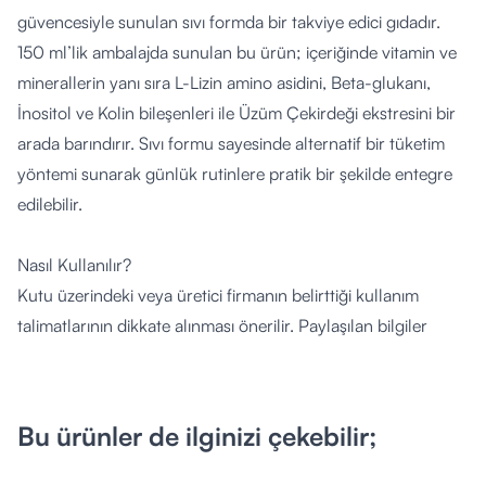
güvencesiyle sunulan sıvı formda bir takviye edici gıdadır.
150 ml’lik ambalajda sunulan bu ürün; içeriğinde vitamin ve
minerallerin yanı sıra L-Lizin amino asidini, Beta-glukanı,
İnositol ve Kolin bileşenleri ile Üzüm Çekirdeği ekstresini bir
arada barındırır. Sıvı formu sayesinde alternatif bir tüketim
yöntemi sunarak günlük rutinlere pratik bir şekilde entegre
edilebilir.
Nasıl Kullanılır?
Kutu üzerindeki veya üretici firmanın belirttiği kullanım
talimatlarının dikkate alınması önerilir. Paylaşılan bilgiler
doğruttusunda; ürünün kutu üzerinde yer alan ölçek
yardımıyla, tercihen tok karnına tüketilmesi tavsiye
edilmektedir. Kullanmadan önce şişenin hafifçe çalkalanması
Bu ürünler de ilginizi çekebilir;
önerilir.