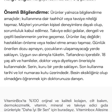
tedavi edilmesi amacıyla kullanılmaz.
Hamilelik ve emzirme dönemlerinde kullanım için mutlaka
Önemli Bilgilendirme:
Ürünler yalnızca bilgilendirme
doktorunuza danışınız.
amaçlıdır; kullanımına dair taahhüt veya tavsiye niteliği
Tavsiye edilen günlük kullanım miktarını aşmayınız.
taşımaz. Müşteri yorumları kişisel deneyimlere dayalı olup,
Serin, kuru ve çocukların ulaşamayacağı yerlerde muhafaza ediniz.
sorumluluk kabul edilmez. Takviye edici gıdalar, dengeli ve
çeşitli beslenmenin yerine geçemez. Ürünler ilaç değildir;
hastalıkları önleme veya tedavi etme amacı taşımaz. Günlük
önerilen dozu aşmayın, çocukların ulaşamayacağı yerde
saklayın. Uygun sıvı alımıyla tüketin. Tatlandırıcı içerebilir. 18
yaş altı ve hamileler, doktor veya diyetisyen önerisiyle
kullanmalıdır. Serin, kuru bir yerde saklayın. Son kullanma
tarihi ve lot numarası kutu üzerindedir. Besin eksikliğiniz olup
olmadığını öğrenmek için doktorunuza danışın.
VitaminBox'ta %100 orijinal ve kaliteli kolajen, cilt bakım,
dermokozmetik, vitamin, mineral ve takviye edici gıda
ürünleriyle "Daha İyi Bir Sen" için buradayız. Vitaminbox Ailesine