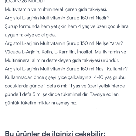
(
OCAK/26 MİADLI)
Multivitamin ve multimineral içeren gıda takviyesi.
Argistol L-arjinin Multivitamin Şurup 150 ml Nedir?
Şurup formunda hem yetişkin hem 4 yaş ve üzeri çocuklara
uygun takviye edici gıda.
Argistol L-arjinin Multivitamin Şurup 150 ml Ne İşe Yarar?
Vücuda L-Arjinin, Kolin, L-Karnitin, İnositol, Multivitamin ve
Multimineral alımını destekleyen gıda takviyesi üründür.
Argistol L-arjinin Multivitamin Şurup 150 ml Nasıl Kullanılır?
Kullanmadan önce şişeyi iyice çalkalayınız. 4-10 yaş grubu
çocuklarda günde 1 defa 5 ml; 11 yaş ve üzeri yetişkinlerde
günde 1 defa 5 ml şeklinde tüketilmelidir. Tavsiye edilen
günlük tüketim miktarını aşmayınız.
Argistol L-arjinin Multivitamin Şurup 150 ml İçeriği
5 ml ürün içeriği; L-Arjinin 250 mg Kolin 120 mg L-Karnitin
120 mg İnositol 100 mg Vitamin C 75 mg Vitamin B3 (NE) 25
Bu ürünler de ilginizi çekebilir;