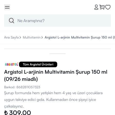
Ana Sayfa
Multivitamin
Argistol L-arjinin Multivitamin Şurup 150 ml 
Tüm Argistol Ürünleri
Argistol L-arjinin Multivitamin Şurup 150 ml
(09/26 miadlı)
Barkod
:
8682811057323
Şurup formunda hem yetişkin hem 4 yaş ve üzeri çocuklara
uygun takviye edici gıda. Kullanmadan önce şişeyi iyice
çalkalayınız.
₺ 309.00