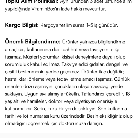
Toplu Alım Politikası:
Aynı üründen 3 adet üstünde alım
yapıldığında VitaminBox'ın iade hakkı mevcuttur.
Kargo Bilgisi:
Kargoya teslim süresi 1-5 iş günüdür.
Önemli Bilgilendirme:
Ürünler yalnızca bilgilendirme
amaçlıdır; kullanımına dair taahhüt veya tavsiye niteliği
taşımaz. Müşteri yorumları kişisel deneyimlere dayalı olup,
sorumluluk kabul edilmez. Takviye edici gıdalar, dengeli ve
çeşitli beslenmenin yerine geçemez. Ürünler ilaç değildir;
hastalıkları önleme veya tedavi etme amacı taşımaz. Günlük
önerilen dozu aşmayın, çocukların ulaşamayacağı yerde
saklayın. Uygun sıvı alımıyla tüketin. Tatlandırıcı içerebilir. 18
yaş altı ve hamileler, doktor veya diyetisyen önerisiyle
kullanmalıdır. Serin, kuru bir yerde saklayın. Son kullanma
tarihi ve lot numarası kutu üzerindedir. Besin eksikliğiniz olup
olmadığını öğrenmek için doktorunuza danışın.