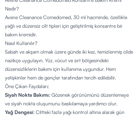
Avene Cleanance Comedomed Konsantre Bakım Kremi
Nedir?
Avene Cleanance Comedomed, 30 ml hacminde, özellikle
yağlı ve düzensiz cilt tipleri için geliştirilmiş konsantre bir
bakım kremidir.
Nasıl Kullanılır?
Sabah ve akşam olmak üzere günde iki kez, temizlenmiş cilde
nazikçe uygulayın. Yüz, vücut ve sırt bölgesindeki
düzensizliklerin bakımı için kullanıma uygundur. Hem
yetişkinler hem de gençler tarafından tercih edilebilir.
Öne Çıkan Faydaları:
Siyah Nokta Bakımı:
Gözenek görünümünü düzenlemeye
ve siyah nokta oluşumunu baskılamaya yardımcı olur.
Yağ Dengesi:
Ciltteki fazla yağı kontrol altına alarak gün
boyu mat bir görünüm sunar.
Konforlu Doku:
Hafif yapısı sayesinde ciltte yapışkan bir his