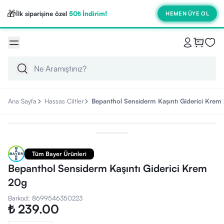
🎁
İlk siparişine özel
50₺ İndirim!
HEMEN ÜYE OL
Ana Sayfa
Hassas Ciltler
Bepanthol Sensiderm Kaşıntı Giderici Krem
Tüm Bayer Ürünleri
Bepanthol Sensiderm Kaşıntı Giderici Krem
20g
Barkod
:
8699546350223
₺ 239.00