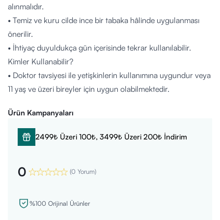
alınmalıdır.
• Temiz ve kuru cilde ince bir tabaka hâlinde uygulanması
önerilir.
• İhtiyaç duyuldukça gün içerisinde tekrar kullanılabilir.
Kimler Kullanabilir?
• Doktor tavsiyesi ile yetişkinlerin kullanımına uygundur veya
11 yaş ve üzeri bireyler için uygun olabilmektedir.
• Hamile ve emziren kadınlar için kullanımı kesinlikle
Ürün Kampanyaları
önerilmez.
• Hassasiyeti olan kişilerin kullanım öncesi lokal test yapması
2499₺ Üzeri 100₺, 3499₺ Üzeri 200₺ İndirim
ve kullanmadan önce bir uzmana danışması tavsiye edilir.
İçerik Listesi:
0
• Aqua
(
0 Yorum
)
• Caprylic/Capric Triglyceride
• Glycerin
%100 Orijinal Ürünler
• Pentylene Glycol