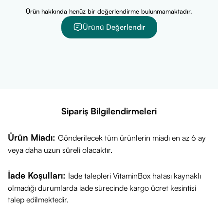
tüketilebilir. Paketin üst kısmı kolayca açılarak pratik bir
Ürün hakkında henüz bir değerlendirme bulunmamaktadır.
kullanım sunar.
Ürünü Değerlendir
Kimler Kullanabilir?
Özellikle maraton koşucuları, bisikletçiler, yüzücüler ve
futbolcular gibi uzun süreli efor sarf eden yetişkin
sporcuların kullanımına uygundur. Antrenman sırasında
midesini yormadan, portakal aromalı lezzetli bir enerji ve
mineral desteği arayanlar tarafından tercih edilebilir.
Sipariş Bilgilendirmeleri
İçerik Listesi
Her 1 Pakette (60 ml):
Ürün Miadı:
Gönderilecek tüm ürünlerin miadı en az 6 ay
Karbonhidrat:
24 g
(Hızlı sindirilen Maltodekstrin kaynaklı)
veya daha uzun süreli olacaktır.
Enerji:
96 kcal
Tuz (Sodyum):
0,3 g (300 mg)
İade Koşulları:
İade talepleri VitaminBox hatası kaynaklı
Elektrolitler:
Magnezyum, Potasyum, Sodyum
olmadığı durumlarda iade sürecinde kargo ücret kesintisi
Yağ:
0 g
talep edilmektedir.
Aroma:
Portakal Aroması