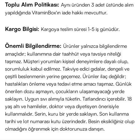
Öne Çıkan Özellikleri Nedir?
Toplu Alım Politikası:
Aynı üründen 3 adet üstünde alım
Her serviste 24 gram hızlı emilen karbonhidrat içeriği.
yapıldığında VitaminBox'ın iade hakkı mevcuttur.
Terle kaybedilen mineralleri yerine koymak için Sodyum,
Kargo Bilgisi:
Kargoya teslim süresi 1-5 iş günüdür.
Magnezyum ve Potasyum desteği.
Su tüketimine gerek duymayan, sindirimi kolay izotonik form.
Önemli Bilgilendirme:
Ürünler yalnızca bilgilendirme
Mide dostu içerik yapısı.
amaçlıdır; kullanımına dair taahhüt veya tavsiye niteliği
Lezzetli portakal aroması.
taşımaz. Müşteri yorumları kişisel deneyimlere dayalı olup,
Taşıması kolay 24'lü avantaj paketi.
sorumluluk kabul edilmez. Takviye edici gıdalar, dengeli ve
Fiyat
çeşitli beslenmenin yerine geçemez. Ürünler ilaç değildir;
VitaminBox olarak %100 orijinal ürünleri uygun fiyatlara
hastalıkları önleme veya tedavi etme amacı taşımaz. Günlük
sizlerle buluşturuyoruz. Sayfanın üst kısmına giderek ürünün
önerilen dozu aşmayın, çocukların ulaşamayacağı yerde
saklayın. Uygun sıvı alımıyla tüketin. Tatlandırıcı içerebilir. 18
güncel fiyatını kolayca öğrenebilirsiniz. Sağlıklı günler dileriz.
yaş altı ve hamileler, doktor veya diyetisyen önerisiyle
kullanmalıdır. Serin, kuru bir yerde saklayın. Son kullanma
tarihi ve lot numarası kutu üzerindedir. Besin eksikliğiniz olup
olmadığını öğrenmek için doktorunuza danışın.