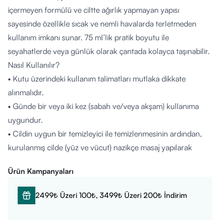
içermeyen formülü ve ciltte ağırlık yapmayan yapısı
sayesinde özellikle sıcak ve nemli havalarda terletmeden
kullanım imkanı sunar. 75 ml’lik pratik boyutu ile
seyahatlerde veya günlük olarak çantada kolayca taşınabilir.
Nasıl Kullanılır?
• Kutu üzerindeki kullanım talimatları mutlaka dikkate
alınmalıdır.
• Günde bir veya iki kez (sabah ve/veya akşam) kullanıma
uygundur.
• Cildin uygun bir temizleyici ile temizlenmesinin ardından,
kurulanmış cilde (yüz ve vücut) nazikçe masaj yapılarak
uygulanır.
Ürün Kampanyaları
• Cilt tarafından hızla emilecek yapıda olduğundan, özellikle
gün içinde ihtiyaç hissedildiğinde uygulaması tekrarlanabilir.
2499₺ Üzeri 100₺, 3499₺ Üzeri 200₺ İndirim
Kimler Kullanabilir?
• Kuru cilt tiplerinin kullanımına uygundur.