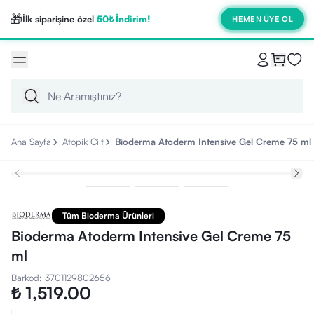
🎁
İlk siparişine özel
50₺ İndirim!
HEMEN ÜYE OL
Ana Sayfa
Atopik Cilt
Bioderma Atoderm Intensive Gel Creme 75 ml
Tüm Bioderma Ürünleri
Bioderma Atoderm Intensive Gel Creme 75
ml
Barkod
:
3701129802656
₺ 1,519.00