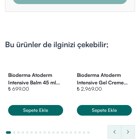
Bu ürünler de ilginizi çekebilir;
Bioderma Atoderm
Bioderma Atoderm
Intensive Balm 45 ml
Intensive Gel Creme
₺ 699.00
₺ 2,969.00
(SKT:ekim/2026)
500 ml
Sepete Ekle
Sepete Ekle