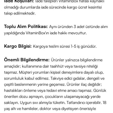
İade Koşulları:
İade talepleri VitaminBox hatası kaynaklı
olmadığı durumlarda iade sürecinde kargo ücret kesintisi
talep edilmektedir.
Toplu Alım Politikası:
Aynı üründen 3 adet üstünde alım
yapıldığında VitaminBox'ın iade hakkı mevcuttur.
Kargo Bilgisi:
Kargoya teslim süresi 1-5 iş günüdür.
Önemli Bilgilendirme:
Ürünler yalnızca bilgilendirme
amaçlıdır; kullanımına dair taahhüt veya tavsiye niteliği
taşımaz. Müşteri yorumları kişisel deneyimlere dayalı olup,
sorumluluk kabul edilmez. Takviye edici gıdalar, dengeli ve
çeşitli beslenmenin yerine geçemez. Ürünler ilaç değildir;
hastalıkları önleme veya tedavi etme amacı taşımaz. Günlük
önerilen dozu aşmayın, çocukların ulaşamayacağı yerde
saklayın. Uygun sıvı alımıyla tüketin. Tatlandırıcı içerebilir. 18
yaş altı ve hamileler, doktor veya diyetisyen önerisiyle