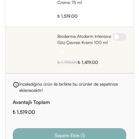
Creme 75 ml
• Mannitol
• Polysorbate 20
₺ 1,519.00
• Xylitol
• Rhamnose
Bioderma Atoderm Intensive
• Sodium Citrate
Göz Çevresi Kremi 100 ml
• Polyquaternium-51
%
21
• Fructooligosaccharides
₺ 1,799.00
₺ 1,419.00
• Caprylic/Capric Triglyceride
• Laminaria Ochroleuca Extract [BI 479]
İncelediğiniz ürün ile birlikte bu ürünler de sepetinize
eklenecektir!
Avantajlı Toplam
₺ 1,519.00
Sepete Ekle
(
1
)