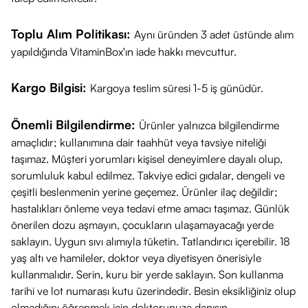
Toplu Alım Politikası:
Aynı üründen 3 adet üstünde alım
yapıldığında VitaminBox'ın iade hakkı mevcuttur.
Kargo Bilgisi:
Kargoya teslim süresi 1-5 iş günüdür.
Önemli Bilgilendirme:
Ürünler yalnızca bilgilendirme
amaçlıdır; kullanımına dair taahhüt veya tavsiye niteliği
taşımaz. Müşteri yorumları kişisel deneyimlere dayalı olup,
sorumluluk kabul edilmez. Takviye edici gıdalar, dengeli ve
çeşitli beslenmenin yerine geçemez. Ürünler ilaç değildir;
hastalıkları önleme veya tedavi etme amacı taşımaz. Günlük
önerilen dozu aşmayın, çocukların ulaşamayacağı yerde
saklayın. Uygun sıvı alımıyla tüketin. Tatlandırıcı içerebilir. 18
yaş altı ve hamileler, doktor veya diyetisyen önerisiyle
kullanmalıdır. Serin, kuru bir yerde saklayın. Son kullanma
tarihi ve lot numarası kutu üzerindedir. Besin eksikliğiniz olup
olmadığını öğrenmek için doktorunuza danışın.