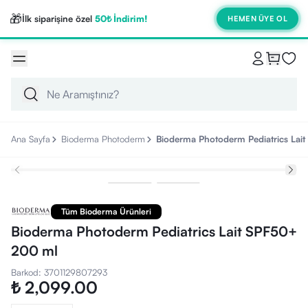
🎁
İlk siparişine özel
50₺ İndirim!
HEMEN ÜYE OL
Ana Sayfa
Bioderma Photoderm
Bioderma Photoderm Pediatrics Lai
Tüm Bioderma Ürünleri
Bioderma Photoderm Pediatrics Lait SPF50+
200 ml
Barkod
:
3701129807293
₺ 2,099.00