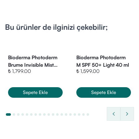
Bu ürünler de ilginizi çekebilir;
Bioderma Photoderm
Bioderma Photoderm
Brume Invisible Mist
M SPF 50+ Light 40 ml
₺ 1,799.00
₺ 1,599.00
SPF 50+ 150 ml
Sepete Ekle
Sepete Ekle