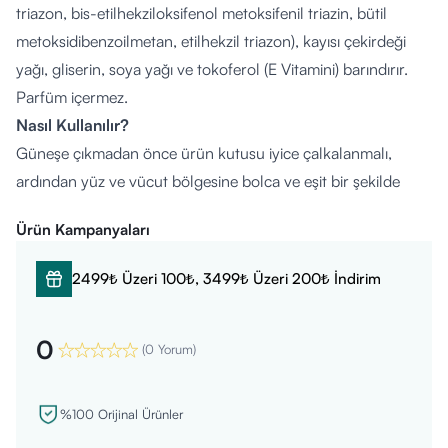
triazon, bis-etilhekziloksifenol metoksifenil triazin, bütil
metoksidibenzoilmetan, etilhekzil triazon), kayısı çekirdeği
yağı, gliserin, soya yağı ve tokoferol (E Vitamini) barındırır.
Parfüm içermez.
Nasıl Kullanılır?
Güneşe çıkmadan önce ürün kutusu iyice çalkalanmalı,
ardından yüz ve vücut bölgesine bolca ve eşit bir şekilde
uygulanmalıdır. Islak cilde de doğrudan sürülebilir. Güneş
Ürün Kampanyaları
koruma performansının devamlılığı için her 2 saatte bir,
özellikle yüzme, terleme ve havluyla kurulama gibi
2499₺ Üzeri 100₺, 3499₺ Üzeri 200₺ İndirim
durumlardan sonra işlem yenilenmelidir. Göz çevresiyle
direkt temasından kaçınılmalıdır.
0
Kimler Kullanabilir?
(
0 Yorum
)
Atopi eğilimli ciltler dahil olmak üzere, 1 yaşından büyük tüm
bebek ve çocukların kullanımına uygundur. İçeriğindeki
%100 Orijinal Ürünler
bileşenlere karşı spesifik bir alerjisi veya aktif cilt rahatsızlığı