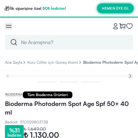
🎁
İlk siparişine özel
50₺ İndirim!
HEMEN ÜYE OL
Ana Sayfa
Kuru Ciltler için Güneş Kremi
Bioderma Photoderm Spot A
Tüm Bioderma Ürünleri
Bioderma Photoderm Spot Age Spf 50+ 40
ml
Barkod
:
3701129803738
₺ 1,649.00
%
31
₺ 1,130.00
İndirim