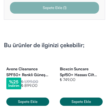
Sepete Ekle
(
1
)
Bu ürünler de ilginizi çekebilir;
Avene Cleanance
Bioxcin Suncare
SPF50+ Renkli Güneş
Spf50+ Hassas Cilt
₺ 749.00
Kremi 50 ml
Güneş Kremi 50 ml
%
25
₺ 1,199.00
₺ 899.00
İndirim
Sepete Ekle
Sepete Ekle