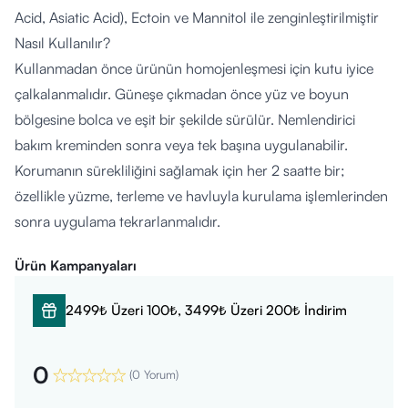
Acid, Asiatic Acid), Ectoin ve Mannitol ile zenginleştirilmiştir
Nasıl Kullanılır?
Kullanmadan önce ürünün homojenleşmesi için kutu iyice
çalkalanmalıdır. Güneşe çıkmadan önce yüz ve boyun
bölgesine bolca ve eşit bir şekilde sürülür. Nemlendirici
bakım kreminden sonra veya tek başına uygulanabilir.
Korumanın sürekliliğini sağlamak için her 2 saatte bir;
özellikle yüzme, terleme ve havluyla kurulama işlemlerinden
sonra uygulama tekrarlanmalıdır.
Kimler Kullanabilir?
Ürün Kampanyaları
Güneş koruması sağlarken aynı zamanda leke ve foto
yaşlanma belirtilerine karşı bakım yapmak isteyen
2499₺ Üzeri 100₺, 3499₺ Üzeri 200₺ İndirim
yetişkinlerin kullanımına uygundur. Komedojenik olmayan
(gözenekleri tıkamayan) hafif jel-krem dokusuyla tüm cilt
0
tipleri tarafından makyaj altı bazı olarak da tercih edilebilir.
(
0 Yorum
)
Dermatolojik ve oftalmolojik olarak test edilmiş olup göz