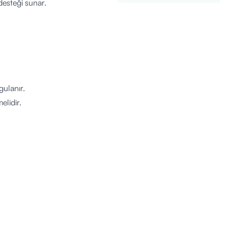
esteği sunar.
ulanır.
elidir.