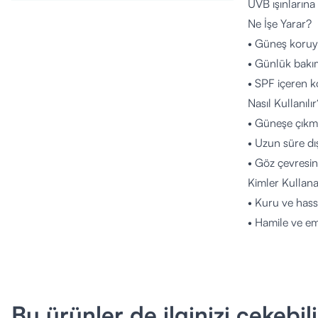
UVB ışınlarına
Ne İşe Yarar?
• Güneş koruy
• Günlük bakım
• SPF içeren 
Nasıl Kullanılır
• Güneşe çıkm
• Uzun süre dı
• Göz çevresin
Kimler Kullana
• Kuru ve hassas
• Hamile ve em
• Tüm yaş grup
• Güneş ışınl
İçerik
• SPF 50+ Fi
Bu ürünler de ilginizi çekebili