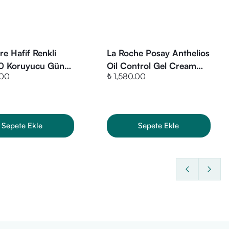
re Hafif Renkli
La Roche Posay Anthelios
90 Koruyucu Güneş
Oil Control Gel Cream
.00
₺ 1,580.00
Spf 50 50 ml
Yüz Güneş Kremi SPF50+
50 ml
Sepete Ekle
Sepete Ekle
 50+ 50 ml ürününü güvenilir