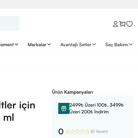
lement
Markalar
Avantajlı Setler
Saç Bakımı
Ürün Kampanyaları
ler için
2499₺ Üzeri 100₺, 3499₺
Üzeri 200₺ İndirim
 ml
0
(
0 Yorum
)