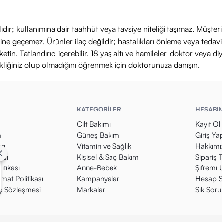
ıdır; kullanımına dair taahhüt veya tavsiye niteliği taşımaz. Müşte
yerine geçemez. Ürünler ilaç değildir; hastalıkları önleme veya ted
in. Tatlandırıcı içerebilir. 18 yaş altı ve hamileler, doktor veya diy
ikliğiniz olup olmadığını öğrenmek için doktorunuza danışın.
KATEGORİLER
HESABI
Cilt Bakımı
Kayıt Ol
m
Güneş Bakım
Giriş Ya
rı
Vitamin ve Sağlık
Hakkımı
kası
Kişisel & Saç Bakım
Sipariş 
itikası
Anne-Bebek
Şifremi
mat Politikası
Kampanyalar
Hesap S
ış Sözleşmesi
Markalar
Sık Soru