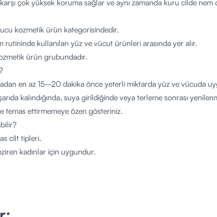
 karşı çok yüksek koruma sağlar ve aynı zamanda kuru cilde nem d
ucu kozmetik ürün kategorisindedir.
 rutininde kullanılan yüz ve vücut ürünleri arasında yer alır.
kozmetik ürün grubundadır.
?
adan en az 15–20 dakika önce yeterli miktarda yüz ve vücuda uyg
şarıda kalındığında, suya girildiğinde veya terleme sonrası yenilenm
e temas ettirmemeye özen gösteriniz.
bilir?
 cilt tipleri.
ziren kadınlar için uygundur.
ları için güvenli bir güneş koruma çözümüdür.
arına doğrudan maruz kalan herkes.
ltre Kompleksi – UVA/UVB koruma.
r;