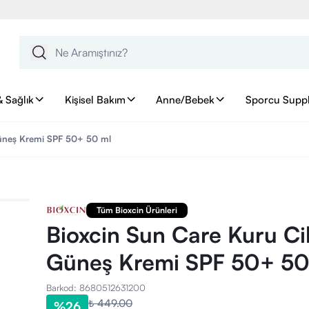
& Sağlık
Kişisel Bakım
Anne/Bebek
Sporcu Supp
 Güneş Kremi SPF 50+ 50 ml
Tüm Bioxcin Ürünleri
Bioxcin Sun Care Kuru Cilt
Güneş Kremi SPF 50+ 50
Barkod
:
8680512631200
₺ 449.00
%
26