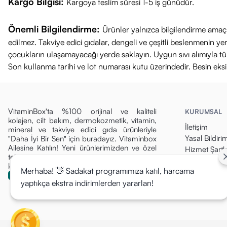
Kargo Bilgisi:
Kargoya teslim süresi 1-5 iş günüdür.
Önemli Bilgilendirme:
Ürünler yalnızca bilgilendirme amaçl
edilmez. Takviye edici gıdalar, dengeli ve çeşitli beslenmenin 
çocukların ulaşamayacağı yerde saklayın. Uygun sıvı alımıyla tüket
Son kullanma tarihi ve lot numarası kutu üzerindedir. Besin eks
VitaminBox'ta %100 orijinal ve kaliteli
KURUMSAL
kolajen, cilt bakım, dermokozmetik, vitamin,
İletişim
mineral ve takviye edici gıda ürünleriyle
Yasal Bildiri
"Daha İyi Bir Sen" için buradayız. Vitaminbox
Ailesine Katılın! Yeni ürünlerimizden ve özel
Hizmet Şartla
tekliflerden ilk siz haberdar olun, fırsatları
Gizlilik Politi
kaçırmayın!
Merhaba! 👋 Sadakat programımıza katıl, harcama
Para İade Pol
yaptıkça ekstra indirimlerden yararlan!
Kargo & Tesli
Mesafeli Sat