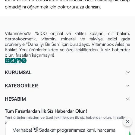
Neden Blocer365 Blue Mineral?
olmadığını öğrenmek için doktorunuza danışın.
Hibrit Koruma:
Sadece dışarıda değil, iç mekanda ekran
karşısında da tam koruma sağlar.
Konforlu Kullanım:
Mineral filtrelerin aksine ciltte ağırlık
VitaminBox'ta %100 orijinal ve kaliteli kolajen, cilt bakım,
yapmaz ve şeffaf bir bitiş sunar.
dermokozmetik, vitamin, mineral ve takviye edici gıda
ürünleriyle "Daha İyi Bir Sen" için buradayız. Vitaminbox Ailesine
Temiz İçerik:
Cildin doğal yapısına saygılı, organik içeriklerle
Katılın! Yeni ürünlerimizden ve özel tekliflerden ilk siz haberdar
zenginleştirilmiş güvenilir formül.
olun, fırsatları kaçırmayın!
Önemli Uyarılar
Haricen kullanılır. Göz ile temasından kaçınınız; temas
KURUMSAL
durumunda bol su ile durulayınız.
KATEGORİLER
Güneş koruyucu ürün kullansanız dahi, güneşin dik geldiği
saatlerde uzun süre doğrudan güneş ışığına maruz
HESABIM
kalmamaya özen gösteriniz.
Tüm Fırsatlardan İlk Siz Haberdar Olun!
Ürünü doğrudan güneş ışığı almayan, serin ve kuru bir
Yeni ürünlerimizden ve özel tekliflerden ilk siz haberdar olun, fırsatları
yerde, çocukların ulaşamayacağı şekilde muhafaza ediniz.
kaçırmayın!
Merhaba! 👋 Sadakat programımıza katıl, harcama