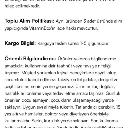
edilmiştir.
talep edilmektedir.
Koruma Spektrumu:
Geniş spektrumlu (UVA+UVB+HEV)
tam koruma.
Toplu Alım Politikası:
Aynı üründen 3 adet üstünde alım
Nasıl Kullanılır?
yapıldığında VitaminBox'ın iade hakkı mevcuttur.
Maksimum koruma performansı için doğru uygulama
adımları:
Kargo Bilgisi:
Kargoya teslim süresi 1-5 iş günüdür.
Zamanlama:
Güneşe veya mavi ışık kaynağına (ekranlar)
Önemli Bilgilendirme:
maruz kalmadan yaklaşık
20 dakika önce
cildinize
Ürünler yalnızca bilgilendirme
amaçlıdır; kullanımına dair taahhüt veya tavsiye niteliği
uygulayınız.
taşımaz. Müşteri yorumları kişisel deneyimlere dayalı olup,
Uygulama:
Yeterli miktardaki ürünü yüz ve boyun bölgenize,
sorumluluk kabul edilmez. Takviye edici gıdalar, dengeli ve
dairesel hareketlerle nazikçe yayınız.
çeşitli beslenmenin yerine geçemez. Ürünler ilaç değildir;
Tazeleme:
Gün boyu korumanın devam etmesi için, özellikle
hastalıkları önleme veya tedavi etme amacı taşımaz. Günlük
terleme, yüzme veya kurulanma sonrasında uygulamayı 2
önerilen dozu aşmayın, çocukların ulaşamayacağı yerde
saatte bir tekrarlamanız önerilir.
saklayın. Uygun sıvı alımıyla tüketin. Tatlandırıcı içerebilir. 18
yaş altı ve hamileler, doktor veya diyetisyen önerisiyle
Makyaj Altı:
Hafif yapısı sayesinde makyaj altına baz olarak
kullanmalıdır. Serin, kuru bir yerde saklayın. Son kullanma
uygulanabilir.
tarihi ve lot numarası kutu üzerindedir. Besin eksikliğiniz olup