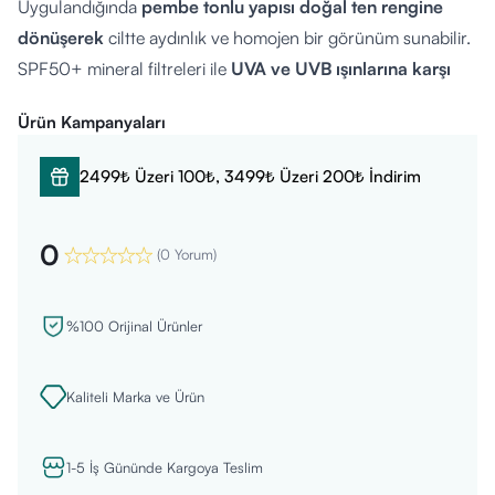
Uygulandığında
pembe tonlu yapısı doğal ten rengine
dönüşerek
ciltte aydınlık ve homojen bir görünüm sunabilir.
SPF50+ mineral filtreleri ile
UVA ve UVB ışınlarına karşı
geniş spektrumlu koruma sağlayabilir
.
Ürün Kampanyaları
Cilde ek olarak
nemlendirici bir bakım
sunabilir.
Nasıl Kullanılır?
2499₺ Üzeri 100₺, 3499₺ Üzeri 200₺ İndirim
Güneşe çıkmadan 20 dakika önce, temiz ve kuru cilde
uygulanır.
0
Göz çevresinden uzak tutulmalıdır.
(
0 Yorum
)
Gün içinde uzun süreli güneş maruziyetinde etkisini koruması
için 2-3 saatte bir tekrarlanması önerilebilir.
%100 Orijinal Ürünler
Kimler Kullanabilir?
Günlük yaşamda
cildini güneşten korumak ve ton
Kaliteli Marka ve Ürün
eşitlemek isteyen
herkes tercih edebilir.
Hassas ciltler dahil tüm cilt tiplerine
uygun olabilir.
1-5 İş Gününde Kargoya Teslim
18 yaş ve üzeri yetişkinler tarafından kullanılabilir.