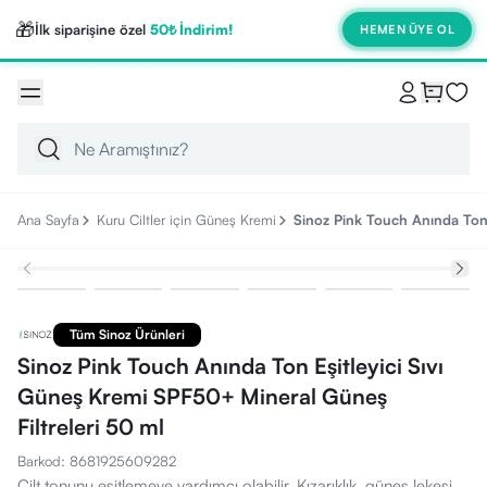
🎁
İlk siparişine özel
50₺ İndirim!
HEMEN ÜYE OL
Ana Sayfa
Kuru Ciltler için Güneş Kremi
Sinoz Pink Touch Anında Ton 
Tüm Sinoz Ürünleri
Sinoz Pink Touch Anında Ton Eşitleyici Sıvı
Güneş Kremi SPF50+ Mineral Güneş
Filtreleri 50 ml
Barkod
:
8681925609282
Cilt tonunu eşitlemeye yardımcı olabilir. Kızarıklık, güneş lekesi,