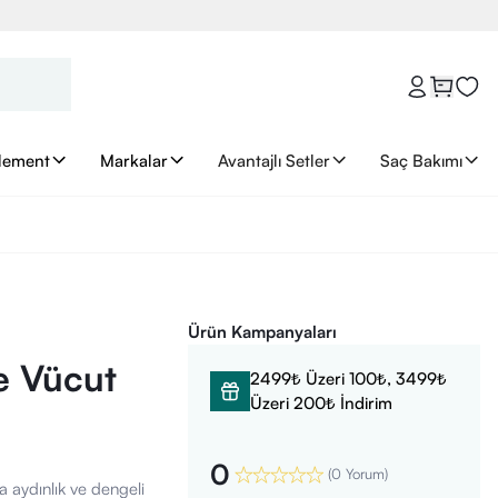
lement
Markalar
Avantajlı Setler
Saç Bakımı
Ürün Kampanyaları
e Vücut
2499₺ Üzeri 100₺, 3499₺
Üzeri 200₺ İndirim
0
(
0 Yorum
)
 aydınlık ve dengeli