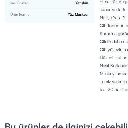
olmak üzere ge
Yaş Grubu
:
Yetişkin
sunar ve farkl
Ürün Formu
:
Yüz Maskesi
Ne İşe Yarar?
Cilt tonunun d
Kararma görün
Cildin daha ca
Cilt yüzeyinin
Düzenli kullan
Nasıl Kullanılır
Maskeyi ambala
Temiz ve kuru 
15–20 dakika 
Durulama ger
Tek kullanımlık
Kimler Kullana
Cilt tonunu eş
Bu ürünler de ilginizi çekebili