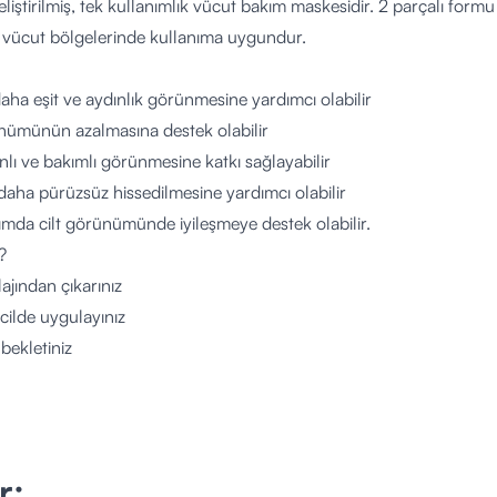
liştirilmiş, tek kullanımlık vücut bakım maskesidir. 2 parçalı form
ı vücut bölgelerinde kullanıma uygundur.
aha eşit ve aydınlık görünmesine yardımcı olabilir
ümünün azalmasına destek olabilir
nlı ve bakımlı görünmesine katkı sağlayabilir
 daha pürüzsüz hissedilmesine yardımcı olabilir
ımda cilt görünümünde iyileşmeye destek olabilir.
?
jından çıkarınız
cilde uygulayınız
bekletiniz
ektirmez
tır, tekrar kullanılmaz. İhtiyaç duyulan farklı vücut bölgelerinde kul
bilir?
itlemek isteyen bireyler
r;