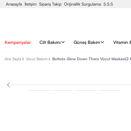
Anasayfa
İletişim
Sipariş Takip
Orijinallik Sorgulama
S.S.S
Kampanyalar
Cilt Bakımı
Güneş Bakım
Vitamin 
Ana Sayfa
Vücut Bakımı
Buttoks Glow Down There Vücut Maskesi(2 