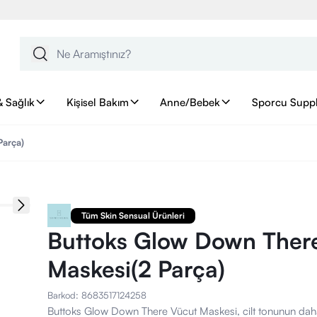
& Sağlık
Kişisel Bakım
Anne/Bebek
Sporcu Supp
Parça)
Tüm Skin Sensual Ürünleri
Buttoks Glow Down Ther
Maskesi(2 Parça)
Barkod
:
8683517124258
Buttoks Glow Down There Vücut Maskesi, cilt tonunun daha