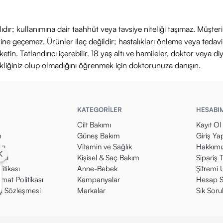
ıdır; kullanımına dair taahhüt veya tavsiye niteliği taşımaz. Müşte
yerine geçemez. Ürünler ilaç değildir; hastalıkları önleme veya ted
in. Tatlandırıcı içerebilir. 18 yaş altı ve hamileler, doktor veya diy
ikliğiniz olup olmadığını öğrenmek için doktorunuza danışın.
KATEGORİLER
HESABI
Cilt Bakımı
Kayıt Ol
m
Güneş Bakım
Giriş Ya
rı
Vitamin ve Sağlık
Hakkımı
kası
Kişisel & Saç Bakım
Sipariş 
itikası
Anne-Bebek
Şifremi
mat Politikası
Kampanyalar
Hesap S
ış Sözleşmesi
Markalar
Sık Soru