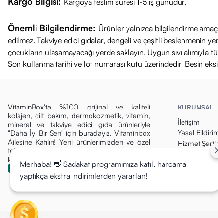
Kargo Bilgisi:
Kargoya teslim süresi 1-5 iş günüdür.
Önemli Bilgilendirme:
Ürünler yalnızca bilgilendirme amaçl
edilmez. Takviye edici gıdalar, dengeli ve çeşitli beslenmenin 
çocukların ulaşamayacağı yerde saklayın. Uygun sıvı alımıyla tüket
Son kullanma tarihi ve lot numarası kutu üzerindedir. Besin eks
VitaminBox'ta %100 orijinal ve kaliteli
KURUMSAL
kolajen, cilt bakım, dermokozmetik, vitamin,
İletişim
mineral ve takviye edici gıda ürünleriyle
Yasal Bildiri
"Daha İyi Bir Sen" için buradayız. Vitaminbox
Ailesine Katılın! Yeni ürünlerimizden ve özel
Hizmet Şartla
tekliflerden ilk siz haberdar olun, fırsatları
Gizlilik Politi
kaçırmayın!
Merhaba! 👋 Sadakat programımıza katıl, harcama
Para İade Pol
yaptıkça ekstra indirimlerden yararlan!
Kargo & Tesli
Mesafeli Sat