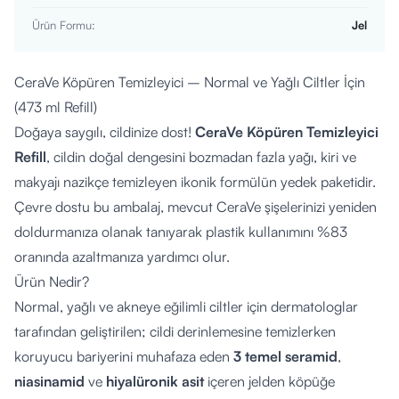
Ürün Formu
:
Jel
CeraVe Köpüren Temizleyici – Normal ve Yağlı Ciltler İçin
(473 ml Refill)
Doğaya saygılı, cildinize dost!
CeraVe Köpüren Temizleyici
Refill
, cildin doğal dengesini bozmadan fazla yağı, kiri ve
makyajı nazikçe temizleyen ikonik formülün yedek paketidir.
Çevre dostu bu ambalaj, mevcut CeraVe şişelerinizi yeniden
doldurmanıza olanak tanıyarak plastik kullanımını %83
oranında azaltmanıza yardımcı olur.
Ürün Nedir?
Normal, yağlı ve akneye eğilimli ciltler için dermatologlar
tarafından geliştirilen; cildi derinlemesine temizlerken
koruyucu bariyerini muhafaza eden
3 temel seramid
,
niasinamid
ve
hiyalüronik asit
içeren jelden köpüğe