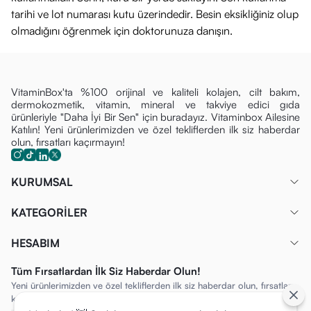
kuruluk/gerginlik yaşamaktan korkanlar.
tarihi ve lot numarası kutu üzerindedir. Besin eksikliğiniz olup
Akneye eğilimli ve gözenek problemi olan cilt tipleri.
olmadığını öğrenmek için doktorunuza danışın.
Cilt bakım rutininde çevre dostu ve ekonomik çözümler
arayanlar.
Parfüm içermeyen, sade ve etkili bir temizleyici arayan
VitaminBox'ta %100 orijinal ve kaliteli kolajen, cilt bakım,
dermokozmetik, vitamin, mineral ve takviye edici gıda
hassas ciltli bireyler.
ürünleriyle "Daha İyi Bir Sen" için buradayız. Vitaminbox Ailesine
Katılın! Yeni ürünlerimizden ve özel tekliflerden ilk siz haberdar
olun, fırsatları kaçırmayın!
KURUMSAL
KATEGORİLER
HESABIM
Tüm Fırsatlardan İlk Siz Haberdar Olun!
Yeni ürünlerimizden ve özel tekliflerden ilk siz haberdar olun, fırsatları
kaçırmayın!