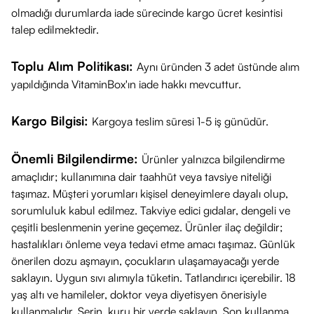
Ürün Kısa Açıklaması
olmadığı durumlarda iade sürecinde kargo ücret kesintisi
CeraVe Köpüren Temizleyici 473 ml Refill
, normal ve yağlı
talep edilmektedir.
ciltler için özel olarak geliştirilmiş, cildi nazikçe arındıran
Toplu Alım Politikası:
Aynı üründen 3 adet üstünde alım
çevre dostu yedek pakettir. 3 temel seramid ve niasinamid
yapıldığında VitaminBox'ın iade hakkı mevcuttur.
içeren formülüyle cilt bariyerini korurken fazla yağı temizler.
Mevcut temizleyici şişenizi bu ekonomik paketle doldurarak
Kargo Bilgisi:
Kargoya teslim süresi 1-5 iş günüdür.
hem bütçenizi hem de çevreyi koruyabilirsiniz.
Nasıl Kullanılır?
Önemli Bilgilendirme:
Ürünler yalnızca bilgilendirme
Doldurma:
Mevcut CeraVe pompalı şişenizi temizleyin ve
amaçlıdır; kullanımına dair taahhüt veya tavsiye niteliği
refill paketteki ürünü şişeye aktarın.
taşımaz. Müşteri yorumları kişisel deneyimlere dayalı olup,
Uygulama:
Islak cilde masaj yaparak uygulayın, köpürmesini
sorumluluk kabul edilmez. Takviye edici gıdalar, dengeli ve
sağlayın ve ardından ılık su ile durulayın.
çeşitli beslenmenin yerine geçemez. Ürünler ilaç değildir;
Rutine Ekle:
hastalıkları önleme veya tedavi etme amacı taşımaz. Günlük
Sabah ve akşam olmak üzere günde iki kez
önerilen dozu aşmayın, çocukların ulaşamayacağı yerde
kullanım için uygundur.
saklayın. Uygun sıvı alımıyla tüketin. Tatlandırıcı içerebilir. 18
Kimler Kullanmalı?
yaş altı ve hamileler, doktor veya diyetisyen önerisiyle
Cildi yağlı veya karma olup, temizlik sonrası
kullanmalıdır. Serin, kuru bir yerde saklayın. Son kullanma