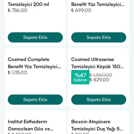
Temizleyici 200 ml
Benefit Yüz Temizleyici
₺ 756.00
₺ 699.00
200 ml
Sepete Ekle
Sepete Ekle
Cosmed Complete
Cosmed Ultrasense
Benefit Yüz Temizleyici
Temizleyici Köpük 150
₺ 1,115.00
400 ml
ml
%
47
₺ 1,560.00
₺ 829.00
İndirim
Sepete Ekle
Sepete Ekle
Institut Esthederm
Bioxcin Atopicare
Osmoclean Göz ve
Temizleyici Duş Yağı 500