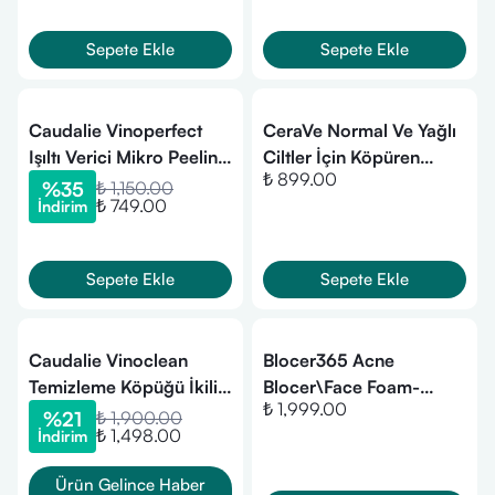
Sepete Ekle
Sepete Ekle
Caudalie Vinoperfect
CeraVe Normal Ve Yağlı
Işıltı Verici Mikro Peeling
Ciltler İçin Köpüren
₺ 899.00
Temizleme Köpüğü 100
Temizleyici 236 ml
%
35
₺ 1,150.00
₺ 749.00
İndirim
ml
Sepete Ekle
Sepete Ekle
Caudalie Vinoclean
Blocer365 Acne
Temizleme Köpüğü İkili
Blocer\Face Foam-
₺ 1,999.00
Set 2x150 ml
150ml
%
21
₺ 1,900.00
₺ 1,498.00
İndirim
Ürün Gelince Haber