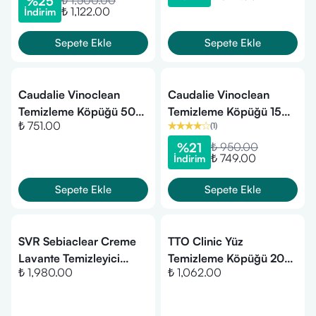
%
25
₺ 1,500.00
₺ 1,122.00
İndirim
Sepete Ekle
Sepete Ekle
Caudalie Vinoclean
Caudalie Vinoclean
Temizleme Köpüğü 50
Temizleme Köpüğü 150
₺ 751.00
(
1
)
ml
ml
%
21
₺ 950.00
₺ 749.00
İndirim
Sepete Ekle
Sepete Ekle
SVR Sebiaclear Creme
TTO Clinic Yüz
Lavante Temizleyici
Temizleme Köpüğü 200
₺ 1,980.00
₺ 1,062.00
Krem 400 ml
ml