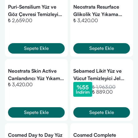
Puri-Sensilium Yüz ve
Neostrata Resurface
Göz Çevresi Temizleyici
Glikolik Yüz Yıkama
₺ 2,659.00
₺ 3,420.00
& Yatıştırıcı Köpük (150
Köpüğü 125 ml
ml)
Sepete Ekle
Sepete Ekle
Neostrata Skin Active
Sebamed Likit Yüz ve
Canlandırıcı Yüz Yıkama
Vücut Temizleyici Jel
₺ 3,420.00
Köpüğü 125 ml
1000 ml
%
55
₺ 1,963.00
₺ 889.00
İndirim
Sepete Ekle
Sepete Ekle
Cosmed Day to Day Yüz
Cosmed Complete