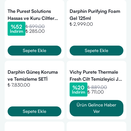
The Purest Solutions
Darphin Purifying Foam
Hassas ve Kuru Ciltler
Gel 125ml
₺ 2,999.00
İçin Temizleyici Balm 85
%
52
₺ 599.00
₺ 285.00
İndirim
gr (11/26 miadlı)
Sepete Ekle
Sepete Ekle
Darphin Güneş Koruma
Vichy Purete Thermale
ve Temizleme SETİ
Fresh Cilt Temizleyici Jel
₺ 7,830.00
200 ml
%
20
₺ 889.00
₺ 711.00
İndirim
Ürün Gelince Haber
Sepete Ekle
Ver