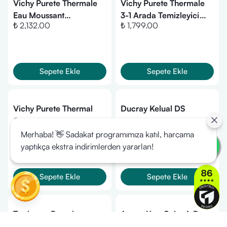
Vichy Purete Thermale
Vichy Purete Thermale
Eau Moussant
3-1 Arada Temizleyici
₺ 2,132.00
₺ 1,799.00
Temizleyici Köpük 150ml
200ml
Sepete Ekle
Sepete Ekle
Vichy Purete Thermal
Ducray Kelual DS
Göz Makyaj Temizleyicisi
Köpüren Temizleme Jeli
₺ 1,599.00
₺ 1,719.00
100 ml
200 ml
Merhaba! 👋 Sadakat programımıza katıl, harcama
yaptıkça ekstra indirimlerden yararlan!
Sepete Ekle
Sepete Ekle
Topicrem Pamuk
Avene XeraCalm A.D
Çekirdeği Yağı Özlü
Yüz ve Vücut Temizleyici