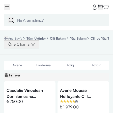
Ana Sayfa
Tüm Ürünler
Cilt Bakımı
Yüz Bakımı
Cilt ve Yüz Tem
Öne Çıkanlar
Avene
Bioderma
Bioliq
Bioxcin
Filtreler
Caudalie Vinoclean
Avene Mousse
Derinlemesine
Nettoyante Cilt
₺ 750.00
(
1
)
Temizleme Köpüğü İkilisi
Temizleme Köpüğü
₺ 1,979.00
2x150ml SET