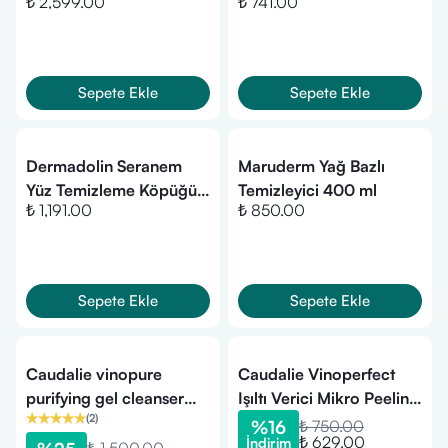
₺ 2,599.00
₺ 741.00
Dudak Makyaj
ml
Temizleyicisi 125ml
Sepete Ekle
Sepete Ekle
Dermadolin Seranem
Maruderm Yağ Bazlı
Yüz Temizleme Köpüğü
Temizleyici 400 ml
₺ 1,191.00
₺ 850.00
200ml
Sepete Ekle
Sepete Ekle
Caudalie vinopure
Caudalie Vinoperfect
purifying gel cleanser
Işıltı Verici Mikro Peeling
(
2
)
385 ml - Akne
Temizleme Köpüğü 50
%
16
₺ 750.00
₺ 629.00
İndirim
temizleyici jel
ml