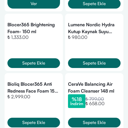
Ver
Sepete Ekle
Blocer365 Brightening
Lumene Nordic Hydra
Foam- 150 ml
Kutup Kaynak Suyu
₺ 1,333.00
₺ 980.00
İçeren Temizleme
Köpüğü 150 ml
Sepete Ekle
Sepete Ekle
Bioliq Blocer365 Anti
CeraVe Balancing Air
Redness Face Foam 150
Foam Cleanser 148 ml
₺ 2,999.00
ml
%
18
₺ 799.00
₺ 658.00
İndirim
Sepete Ekle
Sepete Ekle