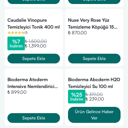
Caudalie Vinopure
Nuxe Very Rose Yüz
Temizleyici Tonik 400 ml
Temizleme Köpüğü 150
₺ 870.00
(
1
)
ml
%
7
₺ 1,500.00
₺ 1,399.00
İndirim
Sepete Ekle
Sepete Ekle
Bioderma Atoderm
Bioderma Abcderm H2O
Intensive Nemlendirici
Temizleyici Su 100 ml
₺ 899.00
Temizleyici Sabun 150 gr
%
25
₺ 319.00
₺ 239.00
İndirim
Ürün Gelince Haber
Sepete Ekle
Ver