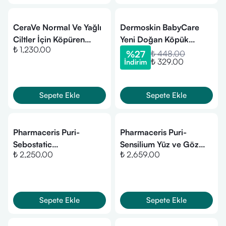
CeraVe Normal Ve Yağlı
Dermoskin BabyCare
Ciltler İçin Köpüren
Yeni Doğan Köpük
₺ 1,230.00
Temizleyici 473 ml -
Şampuanı 200 ml
%
27
₺ 448.00
₺ 329.00
İndirim
Refill
Sepete Ekle
Sepete Ekle
Pharmaceris Puri-
Pharmaceris Puri-
Sebostatic
Sensilium Yüz ve Göz
₺ 2,250.00
₺ 2,659.00
Derinlemesine
Çevresi Temizleyici &
Temizleyici Köpük (150
Yatıştırıcı Köpük (150 ml)
ml)
Sepete Ekle
Sepete Ekle