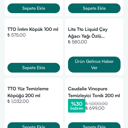
Sepete Ekle
Sepete Ekle
TTO İntim Köpük 100 ml
Lita Tto Liquid Çay
₺ 575.00
Ağacı Yağı Özlü
₺ 580.00
Temizleyici Jel 200 ml
Ürün Gelince Haber
Sepete Ekle
Ver
TTO Yüz Temizleme
Caudalie Vinopure
Köpüğü 200 ml
Temizleyici Tonik 200 ml
₺ 1,032.00
%
30
₺ 1,000.00
₺ 699.00
İndirim
Sepete Ekle
Sepete Ekle