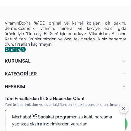
Cilde Aydınlık Bir Görünüm Sağlamaya Katkıda Bulunur:
Göz çevresindeki donukluğu gidererek daha enerjik ve canlı
bir ifadeye destek olur.
VitaminBox'ta %100 orijinal ve kaliteli kolajen, cilt bakım,
dermokozmetik, vitamin, mineral ve takviye edici gıda
Yüksek Tolerans Sunar:
Hassas göz çevresi bölgesinde
ürünleriyle "Daha İyi Bir Sen" için buradayız. Vitaminbox Ailesine
Katılın! Yeni ürünlerimizden ve özel tekliflerden ilk siz haberdar
rahat ve konforlu bir kullanım sağlamaya yardımcı olur.
olun, fırsatları kaçırmayın!
Nasıl Kullanılır?
Temizlik:
Göz çevresini nazikçe temizleyin ve kurulayın.
KURUMSAL
Uygulama:
Yüzük parmağınıza (en az baskı uygulayan
parmak) mercimek tanesi büyüklüğünde krem alın.
KATEGORİLER
Masaj:
Kremi göz altı kemiği boyunca, nazik tampon
HESABIM
hareketlerle içten dışa doğru uygulayın. Ürünü doğrudan
kirpik diplerine veya göz kapağına sürmekten kaçının.
Tüm Fırsatlardan İlk Siz Haberdar Olun!
Sıklık:
Yeni ürünlerimizden ve özel tekliflerden ilk siz haberdar olun, fırsatları
Sabah ve akşam, günlük cilt bakımı rutininizin son
kaçırmayın!
adımı olarak kullanılması tavsiye edilir.
Merhaba! 👋 Sadakat programımıza katıl, harcama
İçeriği (Ana Bileşenler)
yaptıkça ekstra indirimlerden yararlan!
Cosmed Beauty Squad Aydınlatıcı ve Nemlendirici Etkili