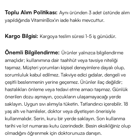
Kafein İçeren Göz Kremi, göz çevresindeki
yorgunluk, koyu
Toplu Alım Politikası:
Aynı üründen 3 adet üstünde alım
halka, şişlik ve kuruluk kaynaklı ince çizgi
endişelerini
yapıldığında VitaminBox'ın iade hakkı mevcuttur.
hedeflemek üzere tasarlanmış bir bakım kremidir. İçeriğindeki
Kafein
sayesinde bölgedeki mikro sirkülasyonu
Kargo Bilgisi:
Kargoya teslim süresi 1-5 iş günüdür.
desteklemeye ve böylece koyu halka ve şişlik görünümünün
hafiflemesine yardımcı olmayı amaçlar. Yoğun nem takviyesi
Önemli Bilgilendirme:
Ürünler yalnızca bilgilendirme
ile göz çevresinin daha dinlenmiş, canlı ve pürüzsüz
amaçlıdır; kullanımına dair taahhüt veya tavsiye niteliği
görünmesine katkıda bulunabilir.
taşımaz. Müşteri yorumları kişisel deneyimlere dayalı olup,
sorumluluk kabul edilmez. Takviye edici gıdalar, dengeli ve
Ne İşe Yarar?
çeşitli beslenmenin yerine geçemez. Ürünler ilaç değildir;
Koyu Halka ve Şişlik Görünümünü Hafifletmeye Yardımcı
hastalıkları önleme veya tedavi etme amacı taşımaz. Günlük
Olur:
Kafein içeriği sayesinde yorgunluk izlerinin ve
önerilen dozu aşmayın, çocukların ulaşamayacağı yerde
şişkinliğin görünümünü azaltmaya destekleyici rol
saklayın. Uygun sıvı alımıyla tüketin. Tatlandırıcı içerebilir. 18
oynayabilir.
yaş altı ve hamileler, doktor veya diyetisyen önerisiyle
Göz Çevresini Yoğun Nemle Beslemeye Destek Olur:
kullanmalıdır. Serin, kuru bir yerde saklayın. Son kullanma
tarihi ve lot numarası kutu üzerindedir. Besin eksikliğiniz olup
Bölgenin nem bariyerini güçlendirerek kuruluk kaynaklı ince
olmadığını öğrenmek için doktorunuza danışın.
çizgilerin oluşumunu önlemeye yardımcı olabilir.