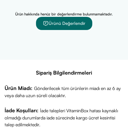
tutucu ajanlar
görünümünün hafiflemesine
içerir.
destek olur.
Ürün hakkında henüz bir değerlendirme bulunmamaktadır.
Göz çevresinde
Ürünü Değerlendir
Konforlu Kullanım:
Makyaj
Hafif Krem
ağırlık
altına kolayca uygulanır ve
Doku
yapmayan, hızlı
ciltte yapışkanlık bırakmaz.
emilen yapı.
Parfüm, alkol,
paraben gibi
Hassas Cilt Dostu:
Hassas
potansiyel tahriş
Sipariş Bilgilendirmeleri
Yüksek
göz çevresi bölgesinin
edicilerden
Tolerans
kullanımına uygunluğu
arındırılmış
Ürün Miadı:
Gönderilecek tüm ürünlerin miadı en az 6 ay
desteklenmiştir.
olması
veya daha uzun süreli olacaktır.
hedeflenmiştir.
İade Koşulları:
Cosmed Beauty Squad Aydınlatıcı ve Nemlendirici Etkili
İade talepleri VitaminBox hatası kaynaklı
olmadığı durumlarda iade sürecinde kargo ücret kesintisi
Kafein İçeren Göz Kremi Nedir?
talep edilmektedir.
Cosmed Beauty Squad Aydınlatıcı ve Nemlendirici Etkili