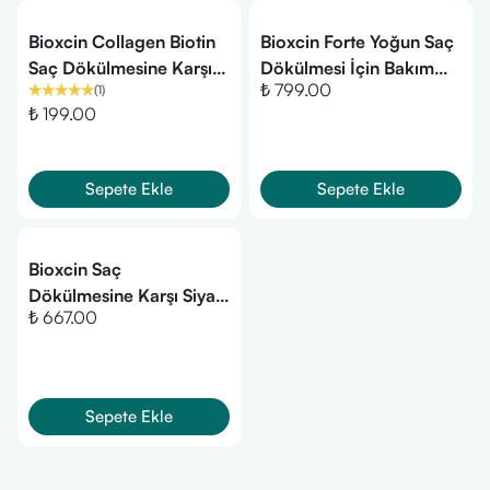
Bioxcin Collagen Biotin
Bioxcin Forte Yoğun Saç
Saç Dökülmesine Karşı
Dökülmesi İçin Bakım
₺ 799.00
(
1
)
Şampuan 300 ml
Kiti
₺ 199.00
Sepete Ekle
Sepete Ekle
Bioxcin Saç
Dökülmesine Karşı Siyah
₺ 667.00
Sarımsak Şampuanı 300
ml - 3 al 2 öde
Sepete Ekle