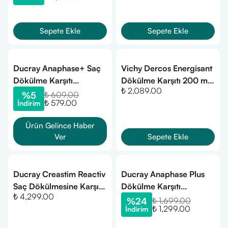
Serum
Sepete Ekle
Sepete Ekle
Ducray Anaphase+ Saç
Vichy Dercos Energisant
Dökülme Karşıtı
Dökülme Karşıtı 200 ml
₺ 2,089.00
Şampuan 200 ml
Saç Kremi
%
5
₺ 609.00
₺ 579.00
İndirim
Ürün Gelince Haber
Ver
Sepete Ekle
Ducray Creastim Reactiv
Ducray Anaphase Plus
Saç Dökülmesine Karşı
Dökülme Karşıtı
₺ 4,299.00
Losyon 60 ml
Şampuan 400 ml
%
24
₺ 1,699.00
₺ 1,299.00
İndirim