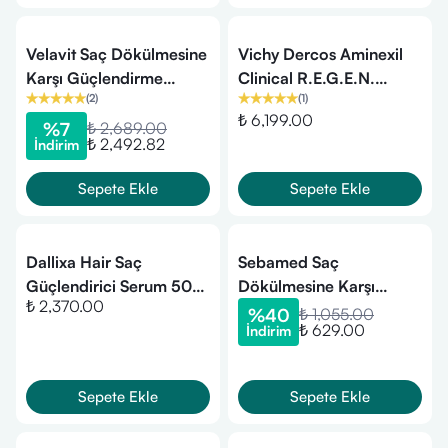
Velavit Saç Dökülmesine
Vichy Dercos Aminexil
Karşı Güçlendirme
Clinical R.E.G.E.N.
(
2
)
(
1
)
Paketi
Booster 90 ml Saç
₺ 6,199.00
Serumu
%
7
₺ 2,689.00
₺ 2,492.82
İndirim
Sepete Ekle
Sepete Ekle
Dallixa Hair Saç
Sebamed Saç
Güçlendirici Serum 50
Dökülmesine Karşı
₺ 2,370.00
ml
Şampuan 400 ml
%
40
₺ 1,055.00
₺ 629.00
İndirim
Sepete Ekle
Sepete Ekle