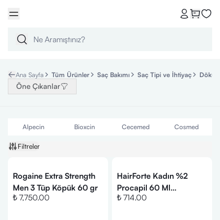
Ana Sayfa
Tüm Ürünler
Saç Bakımı
Saç Tipi ve İhtiyaç
Dökülm
Öne Çıkanlar
Alpecin
Bioxcin
Cecemed
Cosmed
Filtreler
Rogaine Extra Strength
HairForte Kadın %2
Men 3 Tüp Köpük 60 gr
Procapil 60 Ml
₺ 7,750.00
₺ 714.00
Dökülmelere Saç Spreyi