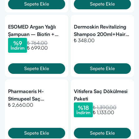
Sepete Ekle
Sepete Ekle
ESOMED Argan Yağlı
​Dermoskin Revitalizing
Şampuan – Biotin +
Shampoo 200ml+Hair
₺ 348.00
Keratin + E Vitamini ile
Conditioner 75ml
%
9
₺ 764.00
₺ 699.00
İndirim
Saç Dökülme Karşıtı ve
HEDİYE
Onarıcı Bakım-300ml
Sepete Ekle
Sepete Ekle
Pharmaceris H-
Vitisfera Saç Dökülmesi
Stimupeel Saç
Paketi
₺ 2,660.00
Dökülmesi & Kepek
%
18
₺ 1,390.00
₺ 1,133.00
İndirim
Sorunları Olan Saç Derisi
İçin Trikolojik Temizleme
Peelingi (125 ml)
Sepete Ekle
Sepete Ekle