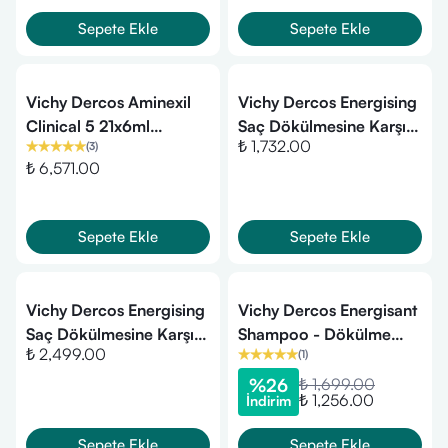
Sepete Ekle
Sepete Ekle
Vichy Dercos Aminexil
Vichy Dercos Energising
Clinical 5 21x6ml
Saç Dökülmesine Karşı
₺ 1,732.00
(
3
)
Kadınlar için Saç
Şampuan 200 ml
₺ 6,571.00
Dökülmesine Karşı
Serum
Sepete Ekle
Sepete Ekle
Vichy Dercos Energising
Vichy Dercos Energisant
Saç Dökülmesine Karşı
Shampoo - Dökülme
₺ 2,499.00
(
1
)
Şampuan 500 ml - Refill
Karşıtı Bakım Şampuanı
400ml
%
26
₺ 1,699.00
₺ 1,256.00
İndirim
Sepete Ekle
Sepete Ekle