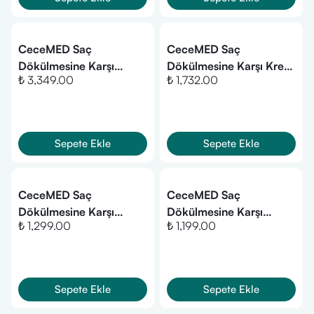
CeceMED Saç
CeceMED Saç
Dökülmesine Karşı
Dökülmesine Karşı Krem
₺ 3,349.00
₺ 1,732.00
Ampül 30 x7 ml
300 ml
Sepete Ekle
Sepete Ekle
CeceMED Saç
CeceMED Saç
Dökülmesine Karşı
Dökülmesine Karşı
₺ 1,299.00
₺ 1,199.00
Losyon 75 ml
Şampuan 300 ml
Sepete Ekle
Sepete Ekle