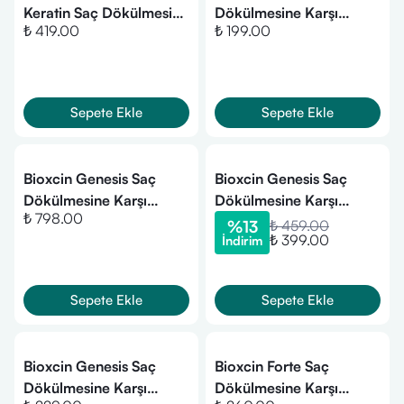
Keratin Saç Dökülmesine
Dökülmesine Karşı
₺ 419.00
₺ 199.00
Karşı Hızlı Sac Uzatan
Bitkisel Şampuan - Yağlı
Dolgunlaştırıcı Onarıcı
Saçlar 300ml
Besleyici Şampuan
Sepete Ekle
Sepete Ekle
Bioxcin Genesis Saç
Bioxcin Genesis Saç
Dökülmesine Karşı
Dökülmesine Karşı
₺ 798.00
Bitkisel Şampuan - Yağlı
Bitkisel Şampuan - Kuru
%
13
₺ 459.00
₺ 399.00
İndirim
Saçlar (3 Al 2 Öde-
Normal Saçlar 3 Al 2
900ml.)
Öde
Sepete Ekle
Sepete Ekle
Bioxcin Genesis Saç
Bioxcin Forte Saç
Dökülmesine Karşı
Dökülmesine Karşı