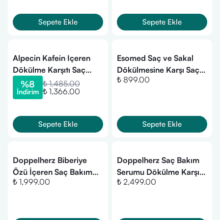
Sepete Ekle
Sepete Ekle
Alpecin Kafein Içeren
Esomed Saç ve Sakal
Dökülme Karşıtı Saç
Dökülmesine Karşı Saç
₺ 899.00
Losyonu 200ml
ve Sakal Kıl Uzatıcı
%
8
₺ 1,485.00
₺ 1,366.00
İndirim
Serum Bitkisel Saç Sakal
Serumu 50ml
Sepete Ekle
Sepete Ekle
Doppelherz Biberiye
Doppelherz Saç Bakım
Özü İçeren Saç Bakım
Serumu Dökülme Karşıtı
₺ 1,999.00
₺ 2,499.00
Yağı 50 ml
(7 x 6 ml)