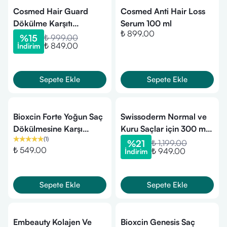
Cosmed Hair Guard
Cosmed Anti Hair Loss
Dökülme Karşıtı
Serum 100 ml
₺ 899.00
Şampuan 200 ml
%
15
₺ 999.00
₺ 849.00
İndirim
Sepete Ekle
Sepete Ekle
Bioxcin Forte Yoğun Saç
Swissoderm Normal ve
Dökülmesine Karşı
Kuru Saçlar için 300 ml
(
1
)
Bitkisel Şampuan 300 ml
Saç Dökülmesine Karşı
%
21
₺ 1,199.00
₺ 549.00
₺ 949.00
İndirim
- 3 Al 2 Öde
Tuzsuz Şampuan
Sepete Ekle
Sepete Ekle
Embeauty Kolajen Ve
Bioxcin Genesis Saç