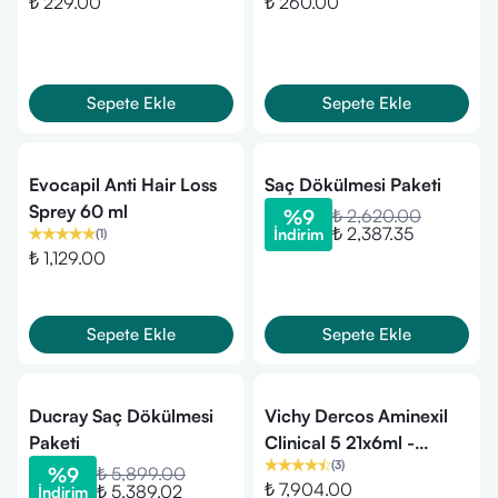
₺ 229.00
₺ 260.00
Bitkisel Şampuan - Kuru
Şampuan 300ml
Normal Saçlar 300ml
Sepete Ekle
Sepete Ekle
Evocapil Anti Hair Loss
Saç Dökülmesi Paketi
Sprey 60 ml
%
9
₺ 2,620.00
₺ 2,387.35
İndirim
(
1
)
₺ 1,129.00
Sepete Ekle
Sepete Ekle
Ducray Saç Dökülmesi
Vichy Dercos Aminexil
Paketi
Clinical 5 21x6ml -
(
3
)
Erkekler için Saç
%
9
₺ 5,899.00
₺ 7,904.00
₺ 5,389.02
İndirim
Dökülmesine Karşı