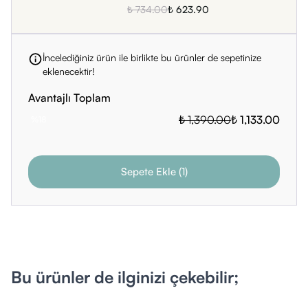
₺ 734.00
₺ 623.90
İncelediğiniz ürün ile birlikte bu ürünler de sepetinize
eklenecektir!
Avantajlı Toplam
₺ 1,390.00
₺ 1,133.00
%
18
Sepete Ekle
(
1
)
Bu ürünler de ilginizi çekebilir;