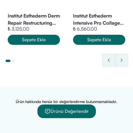
Institut Esthederm Derm
Institut Esthederm
Repair Restructuring
Intensive Pro Collagen
₺ 3,125.00
₺ 6,560.00
Serum 30Ml
Face Neck Cream 50
ml
Sepete Ekle
Sepete Ekle
Ürün hakkında henüz bir değerlendirme bulunmamaktadır.
Ürünü Değerlendir