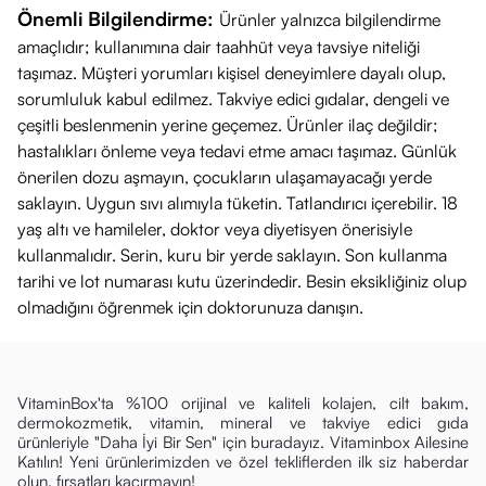
Önemli Bilgilendirme:
Ürünler yalnızca bilgilendirme
amaçlıdır; kullanımına dair taahhüt veya tavsiye niteliği
taşımaz. Müşteri yorumları kişisel deneyimlere dayalı olup,
sorumluluk kabul edilmez. Takviye edici gıdalar, dengeli ve
çeşitli beslenmenin yerine geçemez. Ürünler ilaç değildir;
hastalıkları önleme veya tedavi etme amacı taşımaz. Günlük
önerilen dozu aşmayın, çocukların ulaşamayacağı yerde
saklayın. Uygun sıvı alımıyla tüketin. Tatlandırıcı içerebilir. 18
yaş altı ve hamileler, doktor veya diyetisyen önerisiyle
kullanmalıdır. Serin, kuru bir yerde saklayın. Son kullanma
tarihi ve lot numarası kutu üzerindedir. Besin eksikliğiniz olup
olmadığını öğrenmek için doktorunuza danışın.
VitaminBox'ta %100 orijinal ve kaliteli kolajen, cilt bakım,
dermokozmetik, vitamin, mineral ve takviye edici gıda
ürünleriyle "Daha İyi Bir Sen" için buradayız. Vitaminbox Ailesine
Katılın! Yeni ürünlerimizden ve özel tekliflerden ilk siz haberdar
olun, fırsatları kaçırmayın!