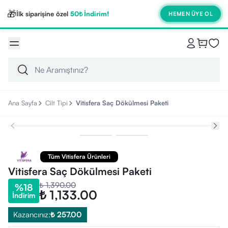
🎁
İlk siparişine özel
50₺ İndirim!
HEMEN ÜYE OL
Ana Sayfa
Cilt Tipi
Vitisfera Saç Dökülmesi Paketi
Tüm Vitisfera Ürünleri
Vitisfera Saç Dökülmesi Paketi
₺ 1,390.00
%
18
₺ 1,133.00
İndirim
Kazancınız:
₺ 257.00