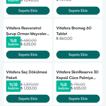
₺ 1,698.00
İndirim
Sepete Ekle
Sepete Ekle
Vitisfera Resveratrol
Vitisfera Bromag 60
Şurup Orman Meyveleri
Tablet
₺ 860.00
Aromalı 150 ml
%
8
₺ 680.00
₺ 625.00
İndirim
Sepete Ekle
Sepete Ekle
Vitisfera Saç Dökülmesi
Vitisfera SkinReserve 30
Paketi
Kapsül Cüce Palmiye
Ekstresi Hayıt Ekstresi
%
18
₺ 1,390.00
%
8
₺ 710.00
₺ 1,133.00
₺ 655.00
İndirim
İndirim
Multivitamin
Multimineral
Sepete Ekle
Sepete Ekle