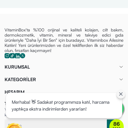
VitaminBox'ta %100 orijinal ve kaliteli kolajen, cilt bakım,
dermokozmetik, vitamin, mineral ve takviye edici gıda
ürünleriyle "Daha İyi Bir Sen" için buradayız. Vitaminbox Ailesine
Katılın! Yeni ürünlerimizden ve özel tekliflerden ilk siz haberdar
olun, fırsatları kaçırmayın!
KURUMSAL
KATEGORİLER
HESABIM
Merhaba! 👋 Sadakat programımıza katıl, harcama
Tüm Fırsatlardan İlk Siz Haberdar Olun!
yaptıkça ekstra indirimlerden yararlan!
Yeni ürünlerimizden ve özel tekliflerden ilk siz haberdar olun, fırsatları
kaçırmayın!