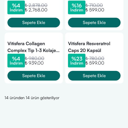
)
Ekstresi D-Mannoz
%
4
₺ 2,878.00
%
16
₺ 710.00
₺ 2,768.00
₺ 599.00
İndirim
İndirim
Probiyotik 30 Kapsül
Sepete Ekle
Sepete Ekle
Vitisfera Collagen
Vitisfera Resveratrol
Complex Tip 1-3 Kolajen
Caps 20 Kapsül
Peptitleri ve Trans-
%
4
₺ 980.00
%
23
₺ 780.00
₺ 939.00
₺ 599.00
İndirim
İndirim
Resveratrol 30 Servis
300 gr (Nötr Tat /
Sepete Ekle
Sepete Ekle
Şekersiz)
14 üründen 14 ürün gösteriliyor