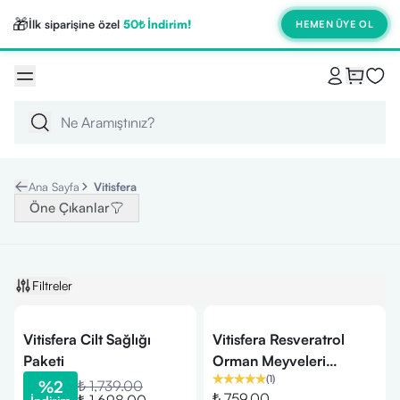
🎁
İlk siparişine özel
50₺ İndirim!
HEMEN ÜYE OL
Ana Sayfa
Vitisfera
Öne Çıkanlar
Filtreler
Vitisfera Cilt Sağlığı
Vitisfera Resveratrol
Paketi
Orman Meyveleri
(
1
)
Aromalı 25 ml 20 Shot
%
2
₺ 1,739.00
₺ 759.00