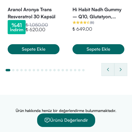
Aranol Aronya Trans
Hi Habit Nadh Gummy
Resveratrol 30 Kapsül
– Q10, Glutatyon,
(
6
)
Resveratrol Içeren
%
41
₺ 1,050.00
₺ 649.00
₺ 620.00
İndirim
Vegan Takviye Edici
Gıda 60 Gummy
Sepete Ekle
Sepete Ekle
Ürün hakkında henüz bir değerlendirme bulunmamaktadır.
Ürünü Değerlendir