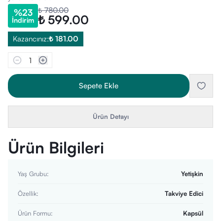
₺ 780.00
%
23
₺ 599.00
İndirim
Kazancınız:
₺ 181.00
1
Sepete Ekle
Ürün Detayı
Ürün Bilgileri
Yaş Grubu
:
Yetişkin
Özellik
:
Takviye Edici
Ürün Formu
:
Kapsül