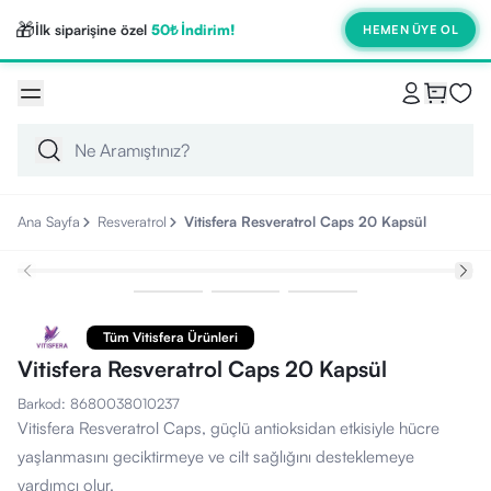
🎁
İlk siparişine özel
50₺ İndirim!
HEMEN ÜYE OL
Ana Sayfa
Resveratrol
Vitisfera Resveratrol Caps 20 Kapsül
Tüm Vitisfera Ürünleri
Vitisfera Resveratrol Caps 20 Kapsül
Barkod
:
8680038010237
Vitisfera Resveratrol Caps, güçlü antioksidan etkisiyle hücre
yaşlanmasını geciktirmeye ve cilt sağlığını desteklemeye
yardımcı olur.