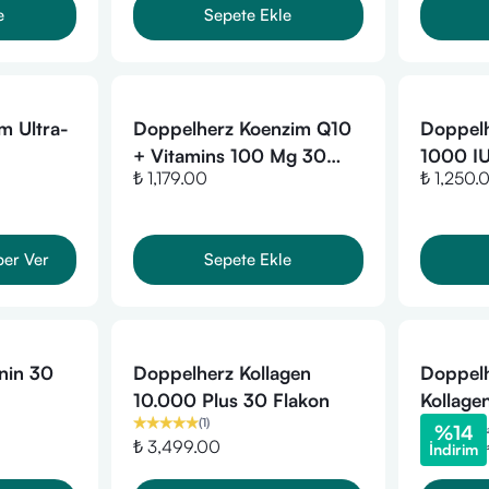
e
Sepete Ekle
m Ultra-
Doppelherz Koenzim Q10
Doppelh
+ Vitamins 100 Mg 30
1000 IU
₺ 1,179.00
₺ 1,250.
Kapsül
ber Ver
Sepete Ekle
nin 30
Doppelherz Kollagen
Doppel
10.000 Plus 30 Flakon
Kollage
(
1
)
Flakon 
%
14
₺ 3,499.00
İndirim