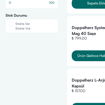
0
100
Sepete Ekl
Stok Durumu
Stokta Var
Doppelherz Syste
Stokta Yok
Mag 40 Saşe
₺ 799.00
Ürün Gelince Ha
Doppelherz L-Arji
Kapsül
₺ 157.00