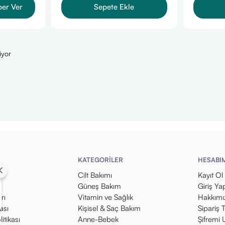
ber Ver
Sepete Ekle
iyor
KATEGORİLER
HESABI
Cilt Bakımı
Kayıt Ol
m
Güneş Bakım
Giriş Ya
rı
Vitamin ve Sağlık
Hakkımı
kası
Kişisel & Saç Bakım
Sipariş 
itikası
Anne-Bebek
Şifremi