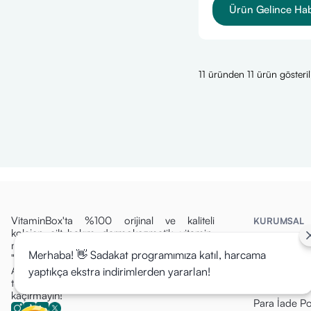
Ürün Gelince Ha
11 üründen 11 ürün gösteril
VitaminBox'ta %100 orijinal ve kaliteli
KURUMSAL
kolajen, cilt bakım, dermokozmetik, vitamin,
İletişim
mineral ve takviye edici gıda ürünleriyle
Merhaba! 👋 Sadakat programımıza katıl, harcama
Yasal Bildiri
"Daha İyi Bir Sen" için buradayız. Vitaminbox
Ailesine Katılın! Yeni ürünlerimizden ve özel
yaptıkça ekstra indirimlerden yararlan!
Hizmet Şartla
tekliflerden ilk siz haberdar olun, fırsatları
Gizlilik Politi
kaçırmayın!
Para İade Pol