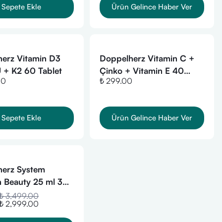
Sepete Ekle
Ürün Gelince Haber Ver
erz Vitamin D3
Doppelherz Vitamin C +
 + K2 60 Tablet
Çinko + Vitamin E 40
00
₺ 299.00
Tablet
Sepete Ekle
Ürün Gelince Haber Ver
herz System
n Beauty 25 ml 30
(01/2027 miadlı)
₺ 3,499.00
₺ 2,999.00