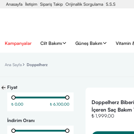
Anasayfa
İletişim
Sipariş Takip
Orijinallik Sorgulama
S.S.S
Kampanyalar
Cilt Bakımı
Güneş Bakım
Vitamin 
Ana Sayfa
Doppelherz
Fiyat
Doppelherz Biber
₺ 0.00
₺ 6,100.00
İçeren Saç Bakım 
₺ 1,999.00
ml
İndirim Oranı