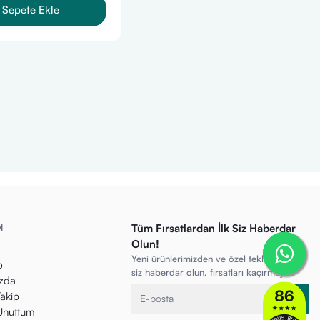
Sepete Ekle
M
Tüm Fırsatlardan İlk Siz Haberdar
Olun!
Yeni ürünlerimizden ve özel tekliflerden ilk
p
siz haberdar olun, fırsatları kaçırmayın!
zda
Takip
 Unuttum