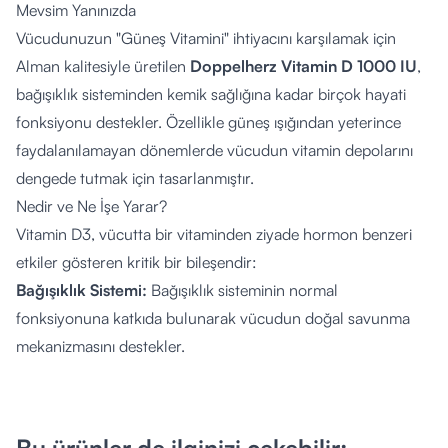
Mevsim Yanınızda
Vücudunuzun "Güneş Vitamini" ihtiyacını karşılamak için
Alman kalitesiyle üretilen
Doppelherz Vitamin D 1000 IU
,
bağışıklık sisteminden kemik sağlığına kadar birçok hayati
fonksiyonu destekler. Özellikle güneş ışığından yeterince
faydalanılamayan dönemlerde vücudun vitamin depolarını
dengede tutmak için tasarlanmıştır.
Nedir ve Ne İşe Yarar?
Vitamin D3, vücutta bir vitaminden ziyade hormon benzeri
etkiler gösteren kritik bir bileşendir:
Bağışıklık Sistemi:
Bağışıklık sisteminin normal
fonksiyonuna katkıda bulunarak vücudun doğal savunma
mekanizmasını destekler.
Kemik ve Diş Sağlığı:
Kalsiyum ve fosforun normal
emilimine yardımcı olur. Normal kemiklerin, dişlerin ve kas
fonksiyonlarının korunması için gereklidir.