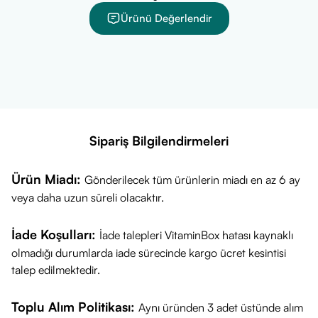
artırmak amacıyla
yağ içeren bir ana öğünle birlikte
Ürünü Değerlendir
alınması tavsiye edilir.
Bol su ile çiğnemeden yutulmalıdır.
Ürün Kısa Açıklaması
Doppelherz Vitamin D 1000 IU 45 Tablet
, güçlü bir
bağışıklık sistemi ve sağlıklı kemik yapısı için günlük D
vitamini ihtiyacınızı karşılar. 1000 IU'luk ideal dozuyla
Sipariş Bilgilendirmeleri
vücudun kalsiyum dengesini destekleyen bu Alman takviyesi,
zindeliğinizi her mevsim korumanıza yardımcı olur.
Ürün Miadı:
Gönderilecek tüm ürünlerin miadı en az 6 ay
veya daha uzun süreli olacaktır.
İade Koşulları:
İade talepleri VitaminBox hatası kaynaklı
olmadığı durumlarda iade sürecinde kargo ücret kesintisi
talep edilmektedir.
Toplu Alım Politikası:
Aynı üründen 3 adet üstünde alım