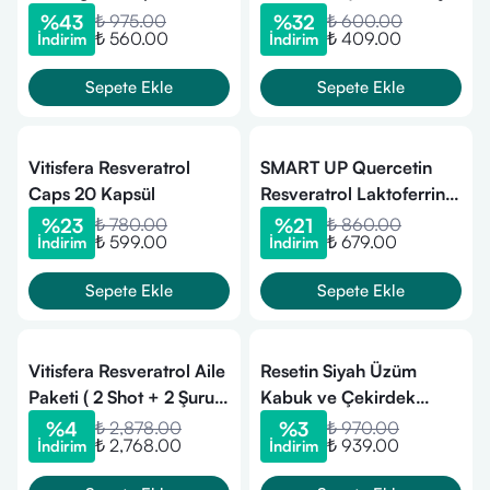
Edici Gıda 30 Tablet
%
43
₺ 975.00
%
32
₺ 600.00
₺ 560.00
₺ 409.00
İndirim
İndirim
Sepete Ekle
Sepete Ekle
Vitisfera Resveratrol
SMART UP Quercetin
Caps 20 Kapsül
Resveratrol Laktoferrin
30 Kapsül
%
23
₺ 780.00
%
21
₺ 860.00
₺ 599.00
₺ 679.00
İndirim
İndirim
Sepete Ekle
Sepete Ekle
Vitisfera Resveratrol Aile
Resetin Siyah Üzüm
Paketi ( 2 Shot + 2 Şurup
Kabuk ve Çekirdek
)
Ekstraktı Takviye Edici
%
4
₺ 2,878.00
%
3
₺ 970.00
₺ 2,768.00
₺ 939.00
İndirim
İndirim
Gıda 250 ml