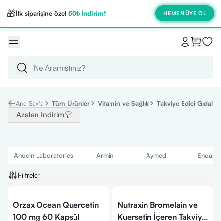
🎁
İlk siparişine özel
50₺ İndirim!
HEMEN ÜYE OL
Ana Sayfa
Tüm Ürünler
Vitamin ve Sağlık
Takviye Edici Gıdalar
Azalan İndirim
Anocin Laboratories
Armin
Aymed
Enoant
Filtreler
Orzax Ocean Quercetin
Nutraxin Bromelain ve
100 mg 60 Kapsül
Kuersetin İçeren Takviye