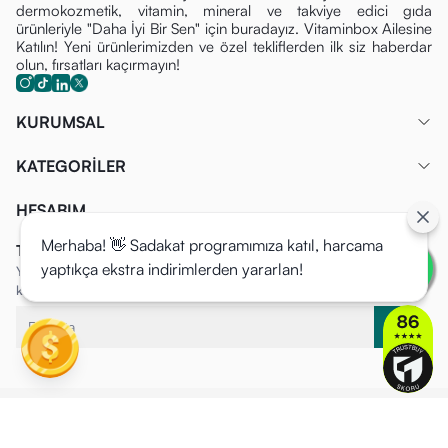
dermokozmetik, vitamin, mineral ve takviye edici gıda
ürünleriyle "Daha İyi Bir Sen" için buradayız. Vitaminbox Ailesine
Katılın! Yeni ürünlerimizden ve özel tekliflerden ilk siz haberdar
olun, fırsatları kaçırmayın!
KURUMSAL
KATEGORİLER
HESABIM
Merhaba! 👋 Sadakat programımıza katıl, harcama
Tüm Fırsatlardan İlk Siz Haberdar Olun!
yaptıkça ekstra indirimlerden yararlan!
Yeni ürünlerimizden ve özel tekliflerden ilk siz haberdar olun, fırsatları
kaçırmayın!
VitaminBox ©2025 Tüm Hakları Saklıdır