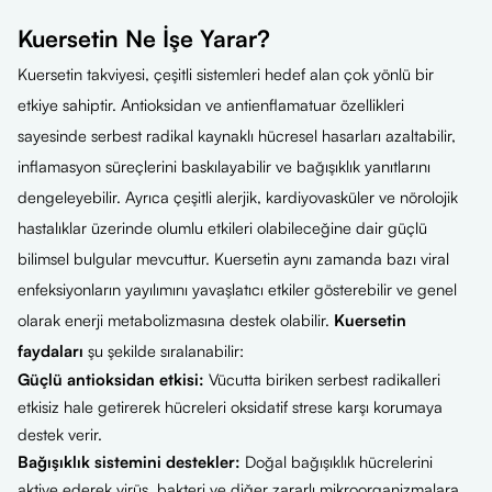
Kuersetin Ne İşe Yarar?
Kuersetin takviyesi, çeşitli sistemleri hedef alan çok yönlü bir
etkiye sahiptir. Antioksidan ve antienflamatuar özellikleri
sayesinde serbest radikal kaynaklı hücresel hasarları azaltabilir,
inflamasyon süreçlerini baskılayabilir ve bağışıklık yanıtlarını
dengeleyebilir. Ayrıca çeşitli alerjik, kardiyovasküler ve nörolojik
hastalıklar üzerinde olumlu etkileri olabileceğine dair güçlü
bilimsel bulgular mevcuttur. Kuersetin aynı zamanda bazı viral
enfeksiyonların yayılımını yavaşlatıcı etkiler gösterebilir ve genel
olarak enerji metabolizmasına destek olabilir.
Kuersetin
faydaları
şu şekilde sıralanabilir:
Güçlü antioksidan etkisi:
Vücutta biriken serbest radikalleri
etkisiz hale getirerek hücreleri oksidatif strese karşı korumaya
destek verir.
Bağışıklık sistemini destekler:
Doğal bağışıklık hücrelerini
aktive ederek virüs, bakteri ve diğer zararlı mikroorganizmalara