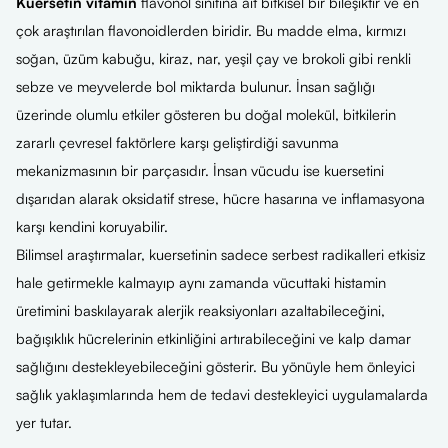
Kuersetin vitamin
flavonol sınıfına ait bitkisel bir bileşiktir ve en
çok araştırılan flavonoidlerden biridir. Bu madde elma, kırmızı
soğan, üzüm kabuğu, kiraz, nar, yeşil çay ve brokoli gibi renkli
sebze ve meyvelerde bol miktarda bulunur. İnsan sağlığı
üzerinde olumlu etkiler gösteren bu doğal molekül, bitkilerin
zararlı çevresel faktörlere karşı geliştirdiği savunma
mekanizmasının bir parçasıdır. İnsan vücudu ise kuersetini
dışarıdan alarak oksidatif strese, hücre hasarına ve inflamasyona
karşı kendini koruyabilir.
Bilimsel araştırmalar, kuersetinin sadece serbest radikalleri etkisiz
hale getirmekle kalmayıp aynı zamanda vücuttaki histamin
üretimini baskılayarak alerjik reaksiyonları azaltabileceğini,
bağışıklık hücrelerinin etkinliğini artırabileceğini ve kalp damar
sağlığını destekleyebileceğini gösterir. Bu yönüyle hem önleyici
sağlık yaklaşımlarında hem de tedavi destekleyici uygulamalarda
yer tutar.