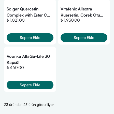
Solgar Quercetin
Vitafenix Allextra
Complex with Ester C
Kuersetin, Çörek Otu
₺ 1,021.00
₺ 1,930.00
Plus 50 Kapsül
Yağı, Bromelain ve
Çinko Takviyesi 60
Kapsül
Sepete Ekle
Sepete Ekle
Voonka AlfaGa-Life 30
Kapsül
₺ 460.00
Sepete Ekle
23 üründen 23 ürün gösteriliyor