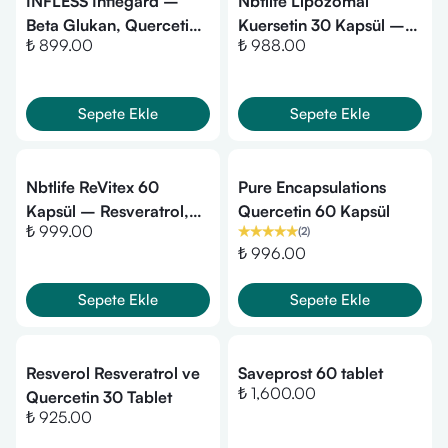
INFLESS Inflegard –
Nbtlife Lipozomal
Beta Glukan, Quercetin,
Kuersetin 30 Kapsül –
₺ 899.00
₺ 988.00
C Vitamini, Çinko ve D3
Yüksek Emilimli
İçeren 30 Kapsül
Flavonoid Desteği
Sepete Ekle
Sepete Ekle
Nbtlife ReVitex 60
Pure Encapsulations
Kapsül – Resveratrol,
Quercetin 60 Kapsül
₺ 999.00
(
2
)
Kuersetin ve Üzüm
₺ 996.00
Çekirdeği Kompleksi
Sepete Ekle
Sepete Ekle
Resverol Resveratrol ve
Saveprost 60 tablet
₺ 1,600.00
Quercetin 30 Tablet
₺ 925.00