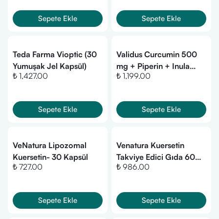
Sepete Ekle
Sepete Ekle
Teda Farma Vioptic (30
Validus Curcumin 500
Yumuşak Jel Kapsül)
mg + Piperin + Inula
₺ 1,427.00
₺ 1,199.00
Henelium + Astragalus +
Quercetin + Reishi +
Moringa 60 Kapsül
Sepete Ekle
Sepete Ekle
VeNatura Lipozomal
Venatura Kuersetin
Kuersetin- 30 Kapsül
Takviye Edici Gıda 60
₺ 727.00
₺ 986.00
Kapsül
Sepete Ekle
Sepete Ekle