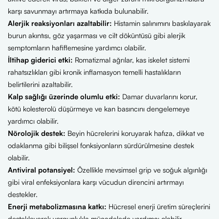
karşı savunmayı artırmaya katkıda bulunabilir.
Alerjik reaksiyonları azaltabilir:
Histamin salınımını baskılayarak
burun akıntısı, göz yaşarması ve cilt döküntüsü gibi alerjik
semptomların hafiflemesine yardımcı olabilir.
İltihap giderici etki:
Romatizmal ağrılar, kas iskelet sistemi
rahatsızlıkları gibi kronik inflamasyon temelli hastalıkların
belirtilerini azaltabilir.
Kalp sağlığı üzerinde olumlu etki:
Damar duvarlarını korur,
kötü kolesterolü düşürmeye ve kan basıncını dengelemeye
yardımcı olabilir.
Nörolojik destek:
Beyin hücrelerini koruyarak hafıza, dikkat ve
odaklanma gibi bilişsel fonksiyonların sürdürülmesine destek
olabilir.
Antiviral potansiyel:
Özellikle mevsimsel grip ve soğuk algınlığı
gibi viral enfeksiyonlara karşı vücudun direncini artırmayı
destekler.
Enerji metabolizmasına katkı:
Hücresel enerji üretim süreçlerini
destekleyerek yorgunlukla mücadelede yardımcı olabilir.