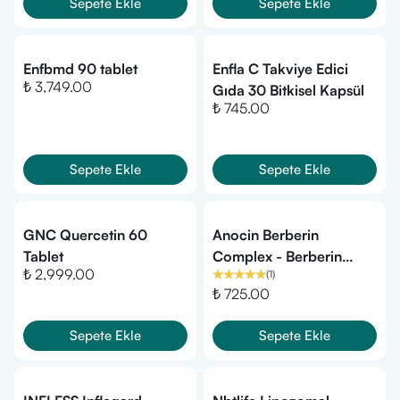
Sepete Ekle
Sepete Ekle
Enfbmd 90 tablet
Enfla C Takviye Edici
₺ 3,749.00
Gıda 30 Bitkisel Kapsül
₺ 745.00
Sepete Ekle
Sepete Ekle
GNC Quercetin 60
Anocin Berberin
Tablet
Complex - Berberin
₺ 2,999.00
(
1
)
(Karamuk), Kuersetin,
₺ 725.00
Tarçın ve Çinko-30
Kapsül
Sepete Ekle
Sepete Ekle