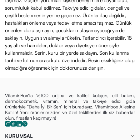
taşımaz. Müşteri yorumları kişisel deneyimlere dayalı olup,
sorumluluk kabul edilmez. Takviye edici gıdalar, dengeli ve
çeşitli beslenmenin yerine geçemez. Ürünler ilaç değildir;
hastalıkları önleme veya tedavi etme amacı taşımaz. Günlük
önerilen dozu aşmayın, çocukların ulaşamayacağı yerde
saklayın. Uygun sıvı alımıyla tüketin. Tatlandırıcı içerebilir. 18
yaş altı ve hamileler, doktor veya diyetisyen önerisiyle
kullanmalıdır. Serin, kuru bir yerde saklayın. Son kullanma
tarihi ve lot numarası kutu üzerindedir. Besin eksikliğiniz olup
olmadığını öğrenmek için doktorunuza danışın.
VitaminBox'ta %100 orijinal ve kaliteli kolajen, cilt bakım,
dermokozmetik, vitamin, mineral ve takviye edici gıda
ürünleriyle "Daha İyi Bir Sen" için buradayız. Vitaminbox Ailesine
Katılın! Yeni ürünlerimizden ve özel tekliflerden ilk siz haberdar
olun, fırsatları kaçırmayın!
KURUMSAL