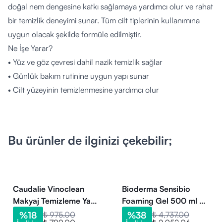
doğal nem dengesine katkı sağlamaya yardımcı olur ve rahat
bir temizlik deneyimi sunar. Tüm cilt tiplerinin kullanımına
uygun olacak şekilde formüle edilmiştir.
Ne İşe Yarar?
• Yüz ve göz çevresi dahil nazik temizlik sağlar
• Günlük bakım rutinine uygun yapı sunar
• Cilt yüzeyinin temizlenmesine yardımcı olur
• Ciltle uyumlu formu günlük kullanıma uygundur
• Temizlik alışkanlığına destek olur
Nasıl Kullanılır?
Bu ürünler de ilginizi çekebilir;
• Ilık su ile ıslatılmış yüze uygulanır
• Nazikçe masaj yaparak köpürtülür
• Durulama ile temizlenir
• Günlük kullanım için rutine dahil edilebilir
Caudalie Vinoclean
Bioderma Sensibio
Kimler Kullanabilir?
Makyaj Temizleme Yağı
Foaming Gel 500 ml 3
150 ml
Adet Yüz Temizleme
• Günlük yüz temizliği yapan bireyler
%
18
₺ 975.00
%
38
₺ 4,737.00