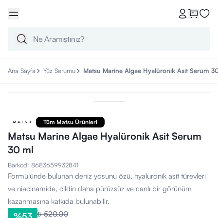
Ana Sayfa
Yüz Serumu
Matsu Marine Algae Hyalüronik Asit Serum 3
Tüm Matsu Ürünleri
Matsu Marine Algae Hyalüronik Asit Serum
30 ml
Barkod
:
8683659932841
Formülünde bulunan deniz yosunu özü, hyaluronik asit türevleri
ve niacinamide, cildin daha pürüzsüz ve canlı bir görünüm
kazanmasına katkıda bulunabilir.
₺ 520.00
%
53