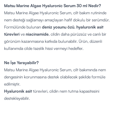
Matsu Marine Algae Hyaluronic Serum 30 ml Nedir?
Matsu Marine Algae Hyaluronic Serum, cilt bakım rutininde
nem desteği sağlamayı amaçlayan hafif dokulu bir serümdür.
Formülünde bulunan
deniz yosunu özü
,
hyaluronik asit
türevleri
ve
niacinamide
, cildin daha pürüzsüz ve canlı bir
görünüm kazanmasına katkıda bulunabilir. Ürün, düzenli
kullanımda cilde tazelik hissi vermeyi hedefler.
Ne İşe Yarayabilir?
Matsu Marine Algae Hyaluronic Serum, cilt bakımında nem
dengesinin korunmasına destek olabilecek şekilde formüle
edilmiştir.
Hyaluronik asit
türevleri, cildin nem tutma kapasitesini
destekleyebilir.
Deniz yosunu ekstresi
, cildin daha taze bir his kazanmasına
yardımcı olabilir.