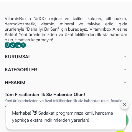
Düzenli kullanımda cildin daha yumuşak hissedilmesine
yardımcı olabilir.
VitaminBox'ta %100 orijinal ve kaliteli kolajen, cilt bakım,
Matsu Marine Algae Hyaluronic Serum Fiyatı Nedir?
dermokozmetik, vitamin, mineral ve takviye edici gıda
ürünleriyle "Daha İyi Bir Sen" için buradayız. Vitaminbox Ailesine
Matsu Marine Algae Hyaluronic Serum’un fiyatı dönemsel
Katılın! Yeni ürünlerimizden ve özel tekliflerden ilk siz haberdar
kampanyalara göre değişiklik gösterebilir.
olun, fırsatları kaçırmayın!
Güncel fiyat ve avantajlı teklifleri görmek için
VitaminBox.com.tr
adresindeki ürün sayfasını ziyaret
KURUMSAL
edebilirsiniz.
KATEGORİLER
HESABIM
Tüm Fırsatlardan İlk Siz Haberdar Olun!
Yeni ürünlerimizden ve özel tekliflerden ilk siz haberdar olun, fırsatları
kaçırmayın!
Merhaba! 👋 Sadakat programımıza katıl, harcama
yaptıkça ekstra indirimlerden yararlan!