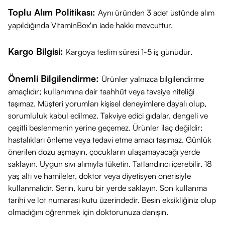
Hyaluronic Acid, Sodium Hyaluronate Crosspolymer,
Toplu Alım Politikası:
Aynı üründen 3 adet üstünde alım
Hydrolyzed Sodium Hyaluronate, Potassium Hyaluronate,
yapıldığında VitaminBox'ın iade hakkı mevcuttur.
Phenoxyethanol, Ethylhexylglycerin, Hydroxyethylcellulose,
Kargo Bilgisi:
Kargoya teslim süresi 1-5 iş günüdür.
Saccharide Isomerate, Citric Acid, Sodium Citrate, Punica
Granatum Extract, Persea Gratissima (Avocado) Fruit
Önemli Bilgilendirme:
Ürünler yalnızca bilgilendirme
Extract, Tetrasodium EDTA, Tartaric Acid, Adenosine,
amaçlıdır; kullanımına dair taahhüt veya tavsiye niteliği
Cucurbita Pepo (Pumpkin) Fruit Extract, Sodium Hydroxide,
taşımaz. Müşteri yorumları kişisel deneyimlere dayalı olup,
Copper Gluconate.
sorumluluk kabul edilmez. Takviye edici gıdalar, dengeli ve
çeşitli beslenmenin yerine geçemez. Ürünler ilaç değildir;
Öne Çıkan Özellikleri
hastalıkları önleme veya tedavi etme amacı taşımaz. Günlük
Hafif yapısıyla ciltte kolay dağılabilir ve hızlı emilebilir.
önerilen dozu aşmayın, çocukların ulaşamayacağı yerde
saklayın. Uygun sıvı alımıyla tüketin. Tatlandırıcı içerebilir. 18
Deniz yosunu özü
ve
hyaluronik asit türevleri
içeriğiyle
yaş altı ve hamileler, doktor veya diyetisyen önerisiyle
nem desteği sunabilir.
kullanmalıdır. Serin, kuru bir yerde saklayın. Son kullanma
Niacinamide
içeriği, cilt görünümünün dengelenmesine
tarihi ve lot numarası kutu üzerindedir. Besin eksikliğiniz olup
katkı sağlayabilir.
olmadığını öğrenmek için doktorunuza danışın.
Tüm cilt tipleri için uygun formülasyona sahip olabilir.