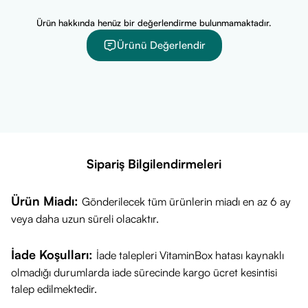
İçeriği Nedir?
Ürün hakkında henüz bir değerlendirme bulunmamaktadır.
Öne çıkan bileşenler:
Ürünü Değerlendir
Spirulina Platensis (deniz yosunu özü)
Hyaluronik asit türevleri (farklı molekül ağırlıklarında)
Niacinamide (B3 vitamini)
Amino asit kompleksi (arginin, glisin, alanin vb.)
Avokado, nar ve balkabağı özleri
Tam içerik listesi:
Sipariş Bilgilendirmeleri
Aqua, Spirulina Platensis Extract, Niacinamide, Sodium PCA,
Sodium Lactate, Arginine, Aspartic Acid, PCA, Glycine,
Ürün Miadı:
Gönderilecek tüm ürünlerin miadı en az 6 ay
Alanine, Serine, Valine, Proline, Threonine, Isoleucine,
veya daha uzun süreli olacaktır.
Histidine, Phenylalanine, 1,2-Hexanediol, Xanthan Gum,
Caprylyl Glycol, Butylene Glycol, Glucose, Sodium
İade Koşulları:
İade talepleri VitaminBox hatası kaynaklı
Hyaluronate, Chondrus Crispus Extract,
olmadığı durumlarda iade sürecinde kargo ücret kesintisi
Hydroxypropyltrimonium Hyaluronate, Hydrolyzed
talep edilmektedir.
Hyaluronic Acid, Sodium Acetylated Hyaluronate,