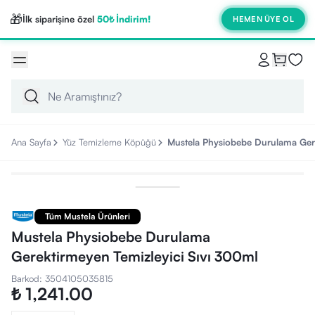
🎁
İlk siparişine özel
50₺ İndirim!
HEMEN ÜYE OL
Ana Sayfa
Yüz Temizleme Köpüğü
Mustela Physiobebe Durulama Gere
Tüm Mustela Ürünleri
Mustela Physiobebe Durulama
Gerektirmeyen Temizleyici Sıvı 300ml
Barkod
:
3504105035815
₺ 1,241.00