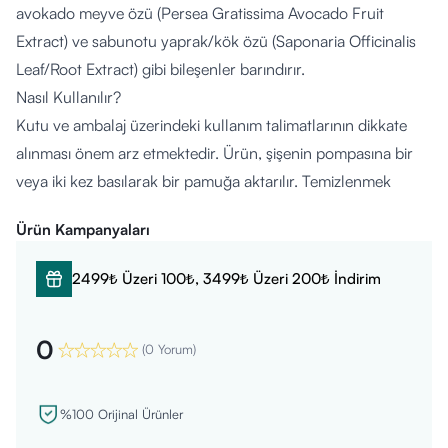
avokado meyve özü (Persea Gratissima Avocado Fruit
Extract) ve sabunotu yaprak/kök özü (Saponaria Officinalis
Leaf/Root Extract) gibi bileşenler barındırır.
Nasıl Kullanılır?
Kutu ve ambalaj üzerindeki kullanım talimatlarının dikkate
alınması önem arz etmektedir. Ürün, şişenin pompasına bir
veya iki kez basılarak bir pamuğa aktarılır. Temizlenmek
istenen yüz, bez bölgesi veya vücut kısımları bu pamuk
Ürün Kampanyaları
yardımıyla silinir. İşlem, pamuk tamamen temiz kalana kadar
tekrarlanır. Durulama gerektirmez.
2499₺ Üzeri 100₺, 3499₺ Üzeri 200₺ İndirim
Kimler Kullanabilir?
Doktor tavsiyesi ile yenidoğandan itibaren bebeklerin ve
0
çocukların kullanımına uygundur. (Prematüre bebekler
(
0 Yorum
)
hariçtir.) Günlük bakım rutininde pratik ve durulama
gerektirmeyen bir temizleyici tercih etmek isteyen herkesin
%100 Orijinal Ürünler
kullanımına yöneliktir. Herhangi bir cilt hassasiyeti