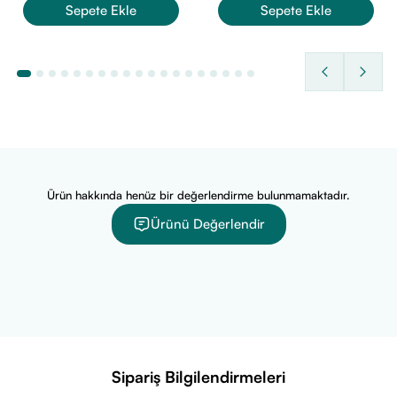
Sepete Ekle
Sepete Ekle
İçerik Listesi:
Magnezyum Malat, Magnezyum Sitrat, Piridoksal-5-Fosfat
(Vitamin B6), 5′-Dezoksiadenosilkobalamin (Vitamin B12),
Sitrik Asit (Asitlik Düzenleyici), Doğal Aroma Verici, Sukraloz
(Tatlandırıcı), Silikon Dioksit (Topaklanmayı Önleyici)
Ürün hakkında henüz bir değerlendirme bulunmamaktadır.
Ürünü Değerlendir
Sipariş Bilgilendirmeleri