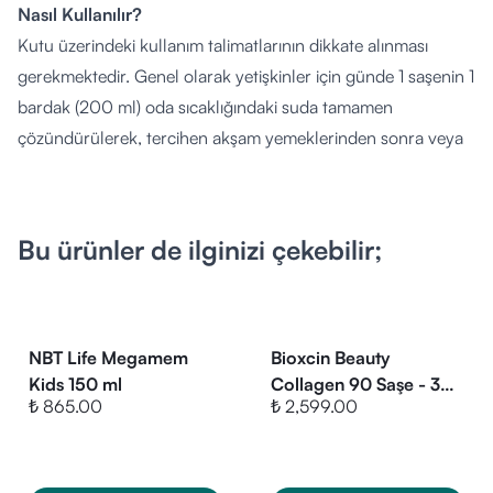
Nasıl Kullanılır?
Kutu üzerindeki kullanım talimatlarının dikkate alınması
gerekmektedir. Genel olarak yetişkinler için günde 1 saşenin 1
bardak (200 ml) oda sıcaklığındaki suda tamamen
çözündürülerek, tercihen akşam yemeklerinden sonra veya
spor sonrasında tüketilmesi önerilir. 60 saşelik bu form,
düzenli kullanımda 2 aylık bir tüketim sağlar. Tavsiye edilen
günlük porsiyon aşılmamalıdır.
Bu ürünler de ilginizi çekebilir;
Kimler Kullanabilir?
Günlük magnezyum, B6 ve B12 vitamini ihtiyacını karşılamak,
kas fonksiyonlarını ve enerji metabolizmasını desteklemek
isteyen 11 yaş ve üzeri tüm bireylerin kullanımına uygundur.
NBT Life Megamem
Bioxcin Beauty
Hamilelik, emzirme dönemi, ileri derece böbrek yetmezliği
Kids 150 ml
Collagen 90 Saşe - 3
₺ 865.00
₺ 2,599.00
AL 2 ÖDE
veya kronik bir rahatsızlık durumunda, ayrıca düzenli ilaç
kullanımında kullanım öncesi mutlaka bir hekime
danışılmalıdır.