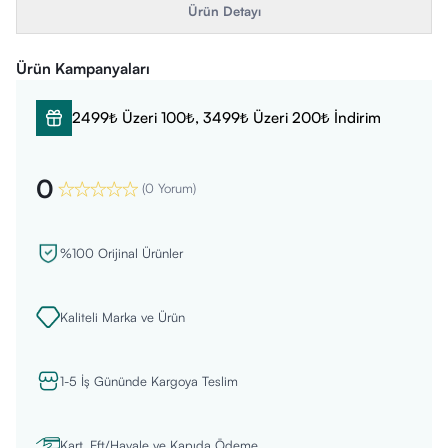
Ürün Detayı
Ürün Kampanyaları
2499₺ Üzeri 100₺, 3499₺ Üzeri 200₺ İndirim
0
(
0 Yorum
)
%100 Orijinal Ürünler
Kaliteli Marka ve Ürün
1-5 İş Gününde Kargoya Teslim
Kart, Eft/Havale ve Kapıda Ödeme