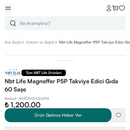
Ana Sayfa
Vitamin ve Sağlık
Nbt Life Magneffer P5P Takviye Edici G
Tüm NBT Life Ürünleri
Nbt Life Magneffer P5P Takviye Edici Gıda
60 Saşe
Barkod
:
8680645530494
₺ 1,200.00
Ürün Gelince Haber Ver