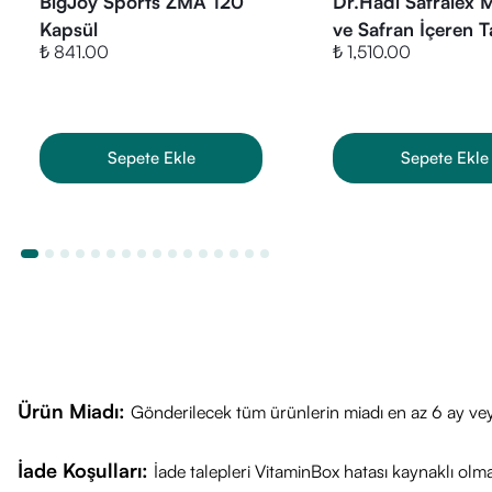
BigJoy Sports ZMA 120
Dr.Hadi Safralex
Vcaps® patent
Kapsül
ve Safran İçeren T
Günlük kullanı
₺ 841.00
₺ 1,510.00
Edici Gıda -90 Ka
30 kapsüllük 
Sepete Ekle
Sepete Ekle
Ürün Miadı:
Gönderilecek tüm ürünlerin miadı en az 6 ay vey
İade Koşulları:
İade talepleri VitaminBox hatası kaynaklı olm