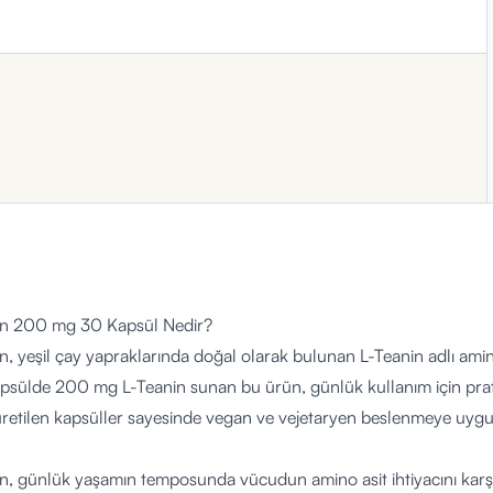
in 200 mg 30 Kapsül Nedir?
, yeşil çay yapraklarında doğal olarak bulunan L-Teanin adlı amino 
apsülde 200 mg L-Teanin sunan bu ürün, günlük kullanım için prat
 üretilen kapsüller sayesinde vegan ve vejetaryen beslenmeye uyg
, günlük yaşamın temposunda vücudun amino asit ihtiyacını karşı