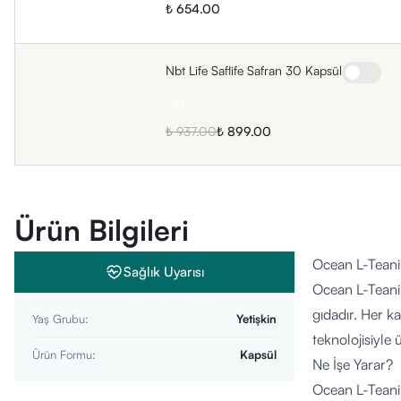
₺ 654.00
Nbt Life Saflife Safran 30 Kapsül
%
4
₺ 937.00
₺ 899.00
Ürün Bilgileri
Ocean L-Tean
Sağlık Uyarısı
Ocean L-Teanin
gıdadır. Her k
Yaş Grubu
:
Yetişkin
teknolojisiyle
Ürün Formu
:
Kapsül
Ne İşe Yarar?
Ocean L-Teanin