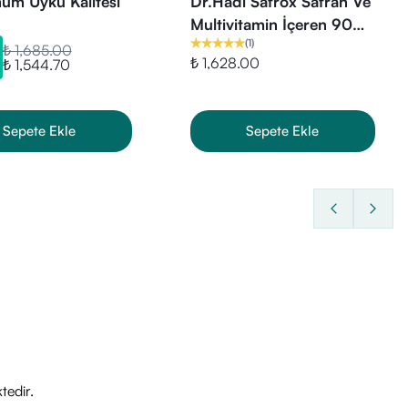
um Uyku Kalitesi
Dr.Hadi Safrox Safran Ve
Multivitamin İçeren 90
(
1
)
Kapsül
₺ 1,685.00
₺ 1,628.00
₺ 1,544.70
Sepete Ekle
Sepete Ekle
tedir.