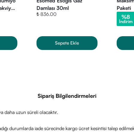
 Mumiyo
Esomed Esogis Gaz
Maksim
iyle vegan ve vejetaryen kapsül form
akviye
Damlası 30ml
Paketi
m için pratik ve sade formül
₺ 836.00
psül
%
8
ambalaj
İndirim
Sepete Ekle
Sipariş Bilgilendirmeleri
a daha uzun süreli olacaktır.
adığı durumlarda iade sürecinde kargo ücret kesintisi talep edilmek