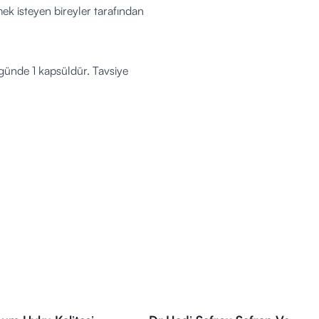
mek isteyen bireyler tarafından
e günde 1 kapsüldür. Tavsiye
önerilir.