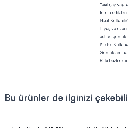
Yeşil çay yapr
tercih edilebilir
Nasıl Kullanılır
11 yaş ve üzeri
edilen günlük 
Kimler Kullana
Günlük amino a
Bitki bazlı ür
L-Teanin içeriğ
Hamilelik, emz
İçerik Listesi (
L-Teanin:
200
Bu ürünler de ilginizi çekebili
Beslenme Refe
Öne Çıkan Özel
Her kapsülde 
Yeşil çay yapra