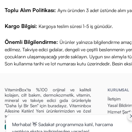
Toplu Alım Politikası:
Aynı üründen 3 adet üstünde alım yap
Kargo Bilgisi:
Kargoya teslim süresi 1-5 iş günüdür.
Önemli Bilgilendirme:
Ürünler yalnızca bilgilendirme amaçl
edilmez. Takviye edici gıdalar, dengeli ve çeşitli beslenmenin 
çocukların ulaşamayacağı yerde saklayın. Uygun sıvı alımıyla tüket
Son kullanma tarihi ve lot numarası kutu üzerindedir. Besin eks
VitaminBox'ta %100 orijinal ve kaliteli
KURUMSAL
kolajen, cilt bakım, dermokozmetik, vitamin,
İletişim
mineral ve takviye edici gıda ürünleriyle
Yasal Bildiri
"Daha İyi Bir Sen" için buradayız. Vitaminbox
Ailesine Katılın! Yeni ürünlerimizden ve özel
Hizmet Şartla
tekliflerden ilk siz haberdar olun, fırsatları
Gizlilik Politi
kaçırmayın!
Merhaba! 👋 Sadakat programımıza katıl, harcama
Para İade Pol
yaptıkça ekstra indirimlerden yararlan!
Kargo & Tesli