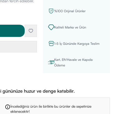
dan tercih edilebilir.
%100 Orijinal Ürünler
Kaliteli Marka ve Ürün
1-5 İş Gününde Kargoya Teslim
Kart, Eft/Havale ve Kapıda
Ödeme
ili gününüze huzur ve denge katabilir.
İncelediğiniz ürün ile birlikte bu ürünler de sepetinize
eklenecektir!