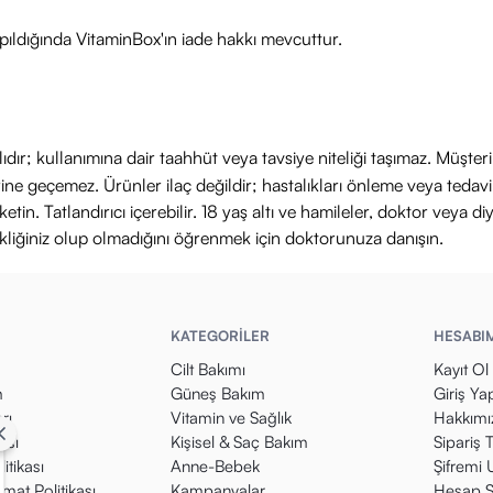
ıldığında VitaminBox'ın iade hakkı mevcuttur.
ıdır; kullanımına dair taahhüt veya tavsiye niteliği taşımaz. Müşte
yerine geçemez. Ürünler ilaç değildir; hastalıkları önleme veya ted
in. Tatlandırıcı içerebilir. 18 yaş altı ve hamileler, doktor veya diy
ikliğiniz olup olmadığını öğrenmek için doktorunuza danışın.
KATEGORİLER
HESABI
Cilt Bakımı
Kayıt Ol
m
Güneş Bakım
Giriş Ya
rı
Vitamin ve Sağlık
Hakkımı
kası
Kişisel & Saç Bakım
Sipariş 
itikası
Anne-Bebek
Şifremi
mat Politikası
Kampanyalar
Hesap S