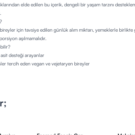
aklarından elde edilen bu içerik, dengeli bir yaşam tarzını destekle
.
?
 bireyler için tavsiye edilen günlük alım miktarı, yemeklerle birlikt
porsiyon aşılmamalıdır.
bilir?
sit desteği arayanlar
ünler tercih eden vegan ve vejetaryen bireyler
iyle yaşam kalitesini desteklemek isteyen yetişkinler
irme, hastalık veya ilaç kullanımı durumlarında doktora danışılması 
1 Kapsülde)
 mg
r;
rans Değeri (BRD) bulunmamaktadır.
likleri Nedir?
200 mg saf L-Teanin
klarından elde edilen amino asit içeriği