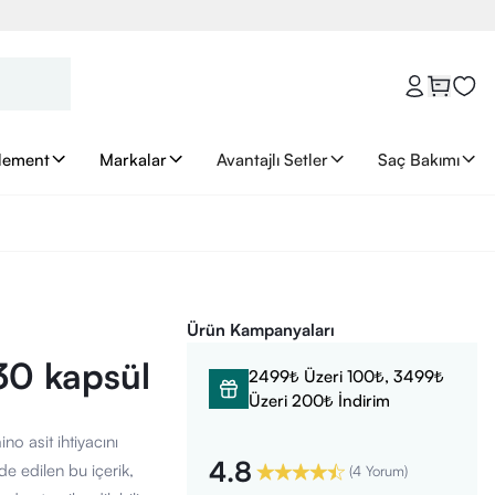
lement
Markalar
Avantajlı Setler
Saç Bakımı
Ürün Kampanyaları
30 kapsül
2499₺ Üzeri 100₺, 3499₺
Üzeri 200₺ İndirim
 asit ihtiyacını
4.8
de edilen bu içerik,
(
4 Yorum
)