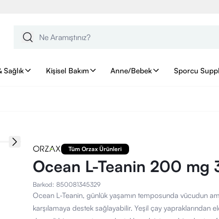
& Sağlık
Kişisel Bakım
Anne/Bebek
Sporcu Supp
Tüm Orzax Ürünleri
Ocean L-Teanin 200 mg 
Barkod
:
850081345329
Ocean L-Teanin, günlük yaşamın temposunda vücudun amino
karşılamaya destek sağlayabilir. Yeşil çay yapraklarından el