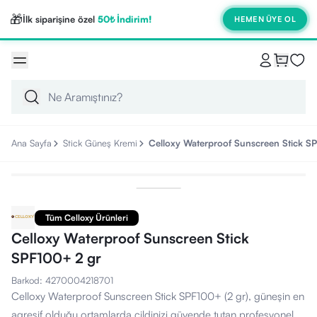
🎁
İlk siparişine özel
50₺ İndirim!
HEMEN ÜYE OL
Ana Sayfa
Stick Güneş Kremi
Celloxy Waterproof Sunscreen Stick S
Tüm Celloxy Ürünleri
Celloxy Waterproof Sunscreen Stick
SPF100+ 2 gr
Barkod
:
4270004218701
Celloxy Waterproof Sunscreen Stick SPF100+ (2 gr), güneşin en
agresif olduğu ortamlarda cildinizi güvende tutan profesyonel