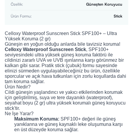
Özellik
:
Güneşten Koruyucu
Ürün Formu
:
Stick
Celloxy Waterproof Sunscreen Stick SPF100+ – Ultra
Yüksek Koruma (2 gr)
Güneşin en yoğun olduğu anlarda bile tavizsiz koruma!
Celloxy Waterproof Sunscreen Stick
, SPF100+
seviyesindeki ultra yüksek güneş koruma faktörü ile
cildinizi zararlı UVA ve UVB ışınlarına karşı görünmez bir
kalkan gibi sarar. Pratik stick (çubuk) formu sayesinde
elinizi sürmeden uygulayabileceğiniz bu ürün, özellikle
sporcular ve açık hava tutkunları için zorlu koşullarda dahi
tam koruma sağlar.
Ürün Nedir?
Cildi güneşin yaşlandırıcı ve yakıcı etkilerinden korumak
için geliştirilmiş, suya ve tere dayanıklı (waterproof),
seyahat boyu (2 gr) ultra yüksek korumalı güneş koruyucu
stick'tir.
Ne İşe Yarar?
Maksimum Koruma:
SPF100+ değeri ile güneş
yanıklarına ve güneş kaynaklı leke oluşumuna karşı
en üst düzeyde koruma sağlar.