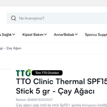
& Sağlık
Kişisel Bakım
Anne/Bebek
Sporcu Supp
 gr - Çay Ağacı
Tüm TTO Ürünleri
TTO Clinic Thermal SPF1
Stick 5 gr - Çay Ağacı
Barkod
:
8684576000507
Çay ağacı yağı özlü lip stick Spf15+ güneş koruyucu özelliğ