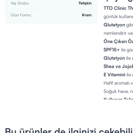
Yaş Grubu
:
Yetişkin
TTO Clinic T
Ürün Formu
:
Krem
günlük kullanı
Glutatyon
gibi
nemlendirir ve
Öne Çıkan Öze
SPF15+
ile gü
Glutatyon
ile 
Shea ve Jojo
E Vitamini
ile
Hafif aromalı 
Soğuk hava, r
Kullanım Tali
Temiz ve kuru 
ve soğuk hava 
Aktif İçerikler
Bu ürünler de ilginizi çekebili
Melaleuca Alt