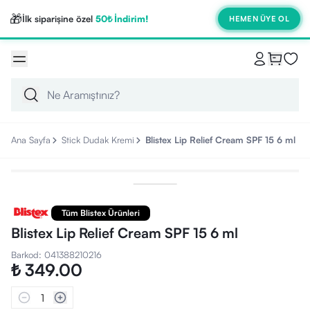
🎁
İlk siparişine özel
50₺ İndirim!
HEMEN ÜYE OL
Ana Sayfa
Stick Dudak Kremi
Blistex Lip Relief Cream SPF 15 6 ml
Tüm Blistex Ürünleri
Blistex Lip Relief Cream SPF 15 6 ml
Barkod
:
041388210216
₺ 349.00
1