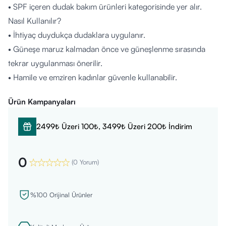
• SPF içeren dudak bakım ürünleri kategorisinde yer alır.
Nasıl Kullanılır?
• İhtiyaç duydukça dudaklara uygulanır.
• Güneşe maruz kalmadan önce ve güneşlenme sırasında
tekrar uygulanması önerilir.
• Hamile ve emziren kadınlar güvenle kullanabilir.
Kimler Kullanabilir?
Ürün Kampanyaları
• Dudak nemlendirme ve koruma ihtiyacı olan herkes.
• Güneşe maruz kalan bireyler.
2499₺ Üzeri 100₺, 3499₺ Üzeri 200₺ İndirim
• Hamile ve emziren kadınlar için uygundur.
• 3 yaş altı çocuklarda kullanmadan önce doktor onayı
0
alınmalıdır.
(
0 Yorum
)
İçerik Listesi
• Dimethicone – 2%
%100 Orijinal Ürünler
• Petrolatum – 20%
• Aloe Vera özütü