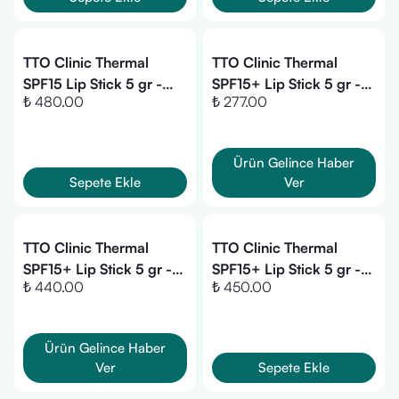
TTO Clinic Thermal
TTO Clinic Thermal
SPF15 Lip Stick 5 gr -
SPF15+ Lip Stick 5 gr -
₺ 480.00
₺ 277.00
Sade
Kolajen
Ürün Gelince Haber
Sepete Ekle
Ver
TTO Clinic Thermal
TTO Clinic Thermal
SPF15+ Lip Stick 5 gr -
SPF15+ Lip Stick 5 gr -
₺ 440.00
₺ 450.00
Tatlı Meyveler
Çay Ağacı
Ürün Gelince Haber
Ver
Sepete Ekle