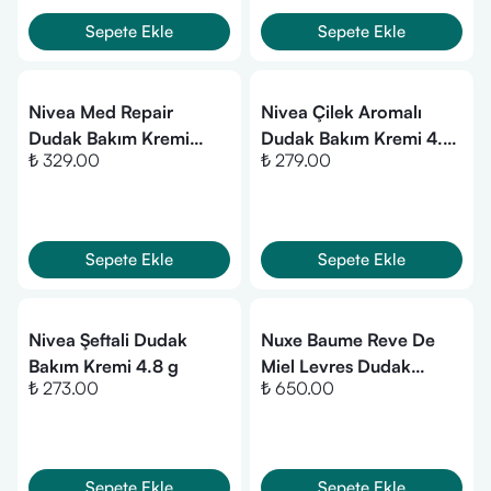
Sepete Ekle
Sepete Ekle
Nivea Med Repair
Nivea Çilek Aromalı
Dudak Bakım Kremi
Dudak Bakım Kremi 4.8
₺ 329.00
₺ 279.00
SPF15 4.8gr/5,5ml
gr
Sepete Ekle
Sepete Ekle
Nivea Şeftali Dudak
Nuxe Baume Reve De
Bakım Kremi 4.8 g
Miel Levres Dudak
₺ 273.00
₺ 650.00
Kremi 15gr
Sepete Ekle
Sepete Ekle