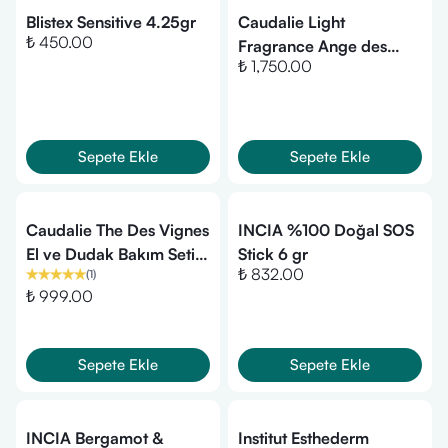
Blistex Sensitive 4.25gr
Caudalie Light
₺ 450.00
Fragrance Ange des
₺ 1,750.00
Vignes Set-Parfüm ve
Dudak Bakımı
Sepete Ekle
Sepete Ekle
Caudalie The Des Vignes
INCIA %100 Doğal SOS
El ve Dudak Bakım Seti
Stick 6 gr
₺ 832.00
(
1
)
(Onarıcı Krem
₺ 999.00
30ml+Dudak Kremi
4,5gr)
Sepete Ekle
Sepete Ekle
INCIA Bergamot &
Institut Esthederm