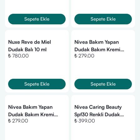
Sepete Ekle
Sepete Ekle
Nuxe Reve de Miel
Nivea Bakım Yapan
Dudak Balı 10 ml
Dudak Bakım Kremi
₺ 780.00
₺ 279.00
Black Berry 4,8
Sepete Ekle
Sepete Ekle
Nivea Bakım Yapan
Nivea Caring Beauty
Dudak Bakım Kremi
Spf30 Renkli Dudak
₺ 279.00
₺ 399.00
Orginal 4,8 gr
Kremi ve Yanak Balmı
Red 4.8 gr