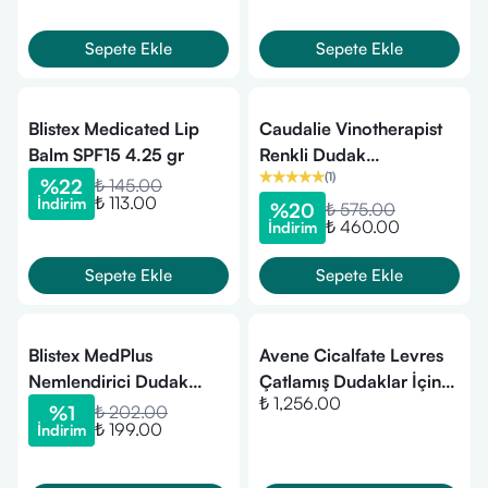
Sepete Ekle
Sepete Ekle
Blistex Medicated Lip
Caudalie Vinotherapist
Balm SPF15 4.25 gr
Renkli Dudak
(
1
)
Nemlendiricisi 4.5 gr
%
22
₺ 145.00
₺ 113.00
İndirim
%
20
₺ 575.00
₺ 460.00
İndirim
Sepete Ekle
Sepete Ekle
Blistex MedPlus
Avene Cicalfate Levres
Nemlendirici Dudak
Çatlamış Dudaklar İçin
₺ 1,256.00
Koruyucu 4.25 gr
Balsam 10 ml
%
1
₺ 202.00
₺ 199.00
İndirim