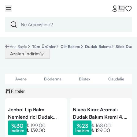
Ana Sayfa
Tüm Ürünler
Cilt Bakımı
Dudak Bakımı
Stick Duda
Azalan İndirim
Avene
Bioderma
Blistex
Caudalie
Filtreler
Jenbol Lip Balm
Nivea Kiraz Aromalı
Nemlendirici Dudak
Dudak Bakım Kremi 4.8
Bakım Kremi Çilek Spf
gr
%
30
₺ 199.00
%
23
₺ 168.00
₺ 139.00
₺ 129.00
İndirim
İndirim
20 5 gr