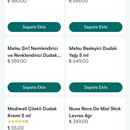
₺ 550.00
₺ 559.00
Pop -10 ml
Pink 15 ml
Sepete Ekle
Sepete Ekle
Matsu 2in1 Nemlendirici
Matsu Besleyici Dudak
ve Renklendirici Dudak
Yağı 5 ml
₺ 559.00
₺ 649.00
Balmı 15 ml | Peachy
Sepete Ekle
Sepete Ekle
Mediwell Çilekli Dudak
Nuxe Reve De Miel Stick
Kremi 5 ml
Levres 4gr
₺ 349.00
(
1
)
₺ 55.00