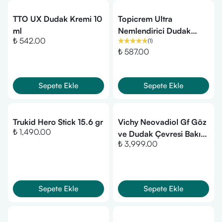
TTO UX Dudak Kremi 10
Topicrem Ultra
ml
Nemlendirici Dudak
₺ 542.00
(
1
)
Balmı 4 gr
₺ 587.00
Sepete Ekle
Sepete Ekle
Trukid Hero Stick 15.6 gr
Vichy Neovadiol Gf Göz
₺ 1,490.00
ve Dudak Çevresi Bakım
₺ 3,999.00
Kremi 15ml
Sepete Ekle
Sepete Ekle