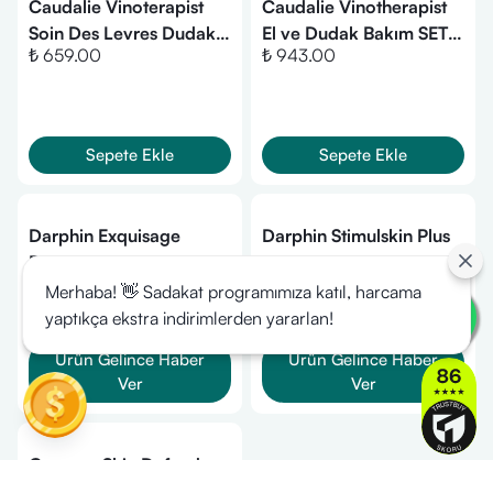
Caudalie Vinoterapist
Caudalie Vinotherapist
Soin Des Levres Dudak
El ve Dudak Bakım SETİ
₺ 659.00
₺ 943.00
Bakım Kremi 4.5 g
(Onarıcı
Krem30ml+Dudak
Bakım Kremi 4,5 gr)
Sepete Ekle
Sepete Ekle
Darphin Exquisage
Darphin Stimulskin Plus
Beauty Revealing Eye
Eye and Lip Contour
₺ 4,099.00
₺ 7,399.00
And Lip Contour Cream
Cream 15 ml
Merhaba! 👋 Sadakat programımıza katıl, harcama
15ml
yaptıkça ekstra indirimlerden yararlan!
Ürün Gelince Haber
Ürün Gelince Haber
Ver
Ver
Genosys Skin Defender
Lip + Eye Makeup