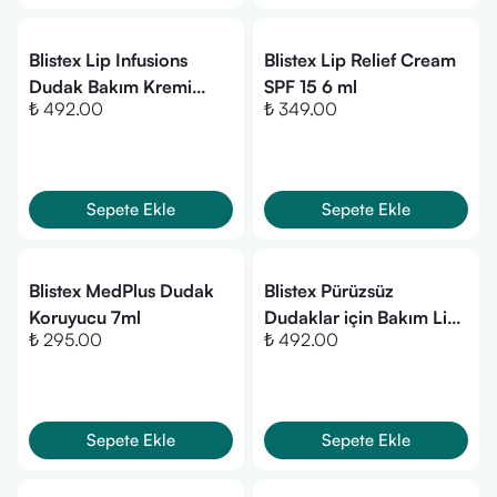
Blistex Lip Infusions
Blistex Lip Relief Cream
Dudak Bakım Kremi
SPF 15 6 ml
₺ 492.00
₺ 349.00
SPF15 3,7 gr
Sepete Ekle
Sepete Ekle
Blistex MedPlus Dudak
Blistex Pürüzsüz
Koruyucu 7ml
Dudaklar için Bakım Lip
₺ 295.00
₺ 492.00
Infusions Nourish SPF15
3,7 gr
Sepete Ekle
Sepete Ekle