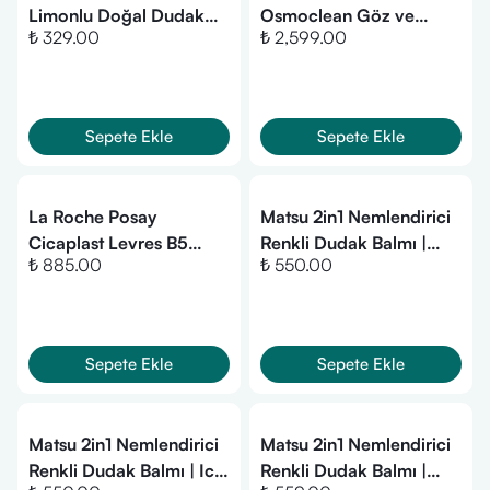
Limonlu Doğal Dudak
Osmoclean Göz ve
₺ 329.00
₺ 2,599.00
Besleyici 6g
Dudak Makyaj
Temizleyicisi 125ml
Sepete Ekle
Sepete Ekle
La Roche Posay
Matsu 2in1 Nemlendirici
Cicaplast Levres B5
Renkli Dudak Balmı |
₺ 885.00
₺ 550.00
Onarıcı Dudak Bakım
Espresso Glaze- 10 ml
Kremi 7,5 ml
Sepete Ekle
Sepete Ekle
Matsu 2in1 Nemlendirici
Matsu 2in1 Nemlendirici
Renkli Dudak Balmı | Ice
Renkli Dudak Balmı |