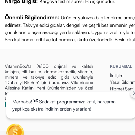
Kargo Bilgisi:
Kargoya teslim süresi 1-5 iş günüdür.
Önemli Bilgilendirme:
Ürünler yalnızca bilgilendirme amaçl
edilmez. Takviye edici gıdalar, dengeli ve çeşitli beslenmenin 
çocukların ulaşamayacağı yerde saklayın. Uygun sıvı alımıyla tüket
Son kullanma tarihi ve lot numarası kutu üzerindedir. Besin eks
VitaminBox'ta %100 orijinal ve kaliteli
KURUMSAL
kolajen, cilt bakım, dermokozmetik, vitamin,
İletişim
mineral ve takviye edici gıda ürünleriyle
Yasal Bildiri
"Daha İyi Bir Sen" için buradayız. Vitaminbox
Ailesine Katılın! Yeni ürünlerimizden ve özel
Hizmet Şartla
tekliflerden ilk siz haberdar olun, fırsatları
Gizlilik Politi
kaçırmayın!
Merhaba! 👋 Sadakat programımıza katıl, harcama
Para İade Pol
yaptıkça ekstra indirimlerden yararlan!
Kargo & Tesli
Mesafeli Sat