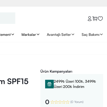
lement
Markalar
Avantajlı Setler
Saç Bakımı
Ürün Kampanyaları
lm SPF15
2499₺ Üzeri 100₺, 3499₺
Üzeri 200₺ İndirim
0
(
0 Yorum
)