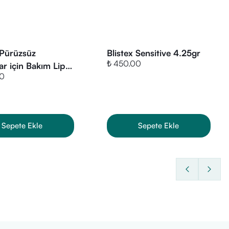
 Pürüzsüz
Blistex Sensitive 4.25gr
₺ 450.00
r için Bakım Lip
00
ns Nourish SPF15
Sepete Ekle
Sepete Ekle
nilir ve avantajlı alışveriş