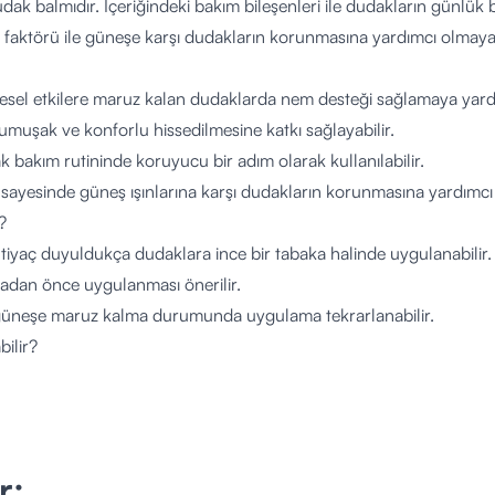
udak balmıdır. İçeriğindeki bakım bileşenleri ile dudakların günlük
aktörü ile güneşe karşı dudakların korunmasına yardımcı olmaya y
esel etkilere maruz kalan dudaklarda nem desteği sağlamaya yardım
umuşak ve konforlu hissedilmesine katkı sağlayabilir.
 bakım rutininde koruyucu bir adım olarak kullanılabilir.
i sayesinde güneş ışınlarına karşı dudakların korunmasına yardımcı
?
htiyaç duyuldukça dudaklara ince bir tabaka halinde uygulanabilir.
adan önce uygulanması önerilir.
 güneşe maruz kalma durumunda uygulama tekrarlanabilir.
bilir?
ğu yaşayan bireyler günlük bakım amacıyla kullanabilir.
e karşı dudaklarını korumak isteyenler için uygundur.
e gençler tarafından günlük dudak bakım rutininde tercih edilebilir.
r;