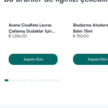
• Nemlendirici
• SPF15 güneş 
• Dudak bakımı
Öne Çıkan Özel
Avene Cicalfate Levres
Bioderma Atoderm
• Nemlendirme
Çatlamış Dudaklar İçin
Balm 15ml
• SPF15 güneş 
₺ 1,256.00
₺ 750.00
Balsam 10 ml
• Günlük kulla
• 4.25 gram a
Ürün Fiyatı
Sepete Ekle
Sepete Ekle
VitaminBox ola
seçenekleriyle
Güncel fiyat ve
Sağlıklı günler 