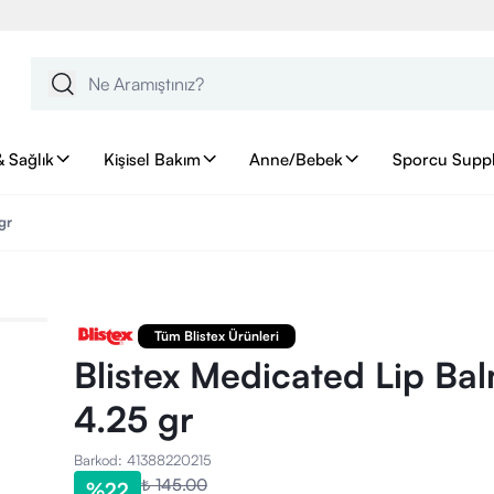
& Sağlık
Kişisel Bakım
Anne/Bebek
Sporcu Supp
gr
Tüm Blistex Ürünleri
Blistex Medicated Lip Ba
4.25 gr
Barkod
:
41388220215
₺ 145.00
%
22