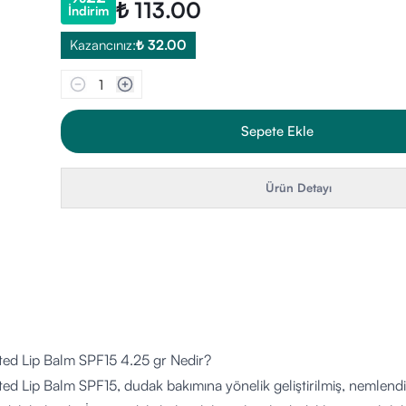
₺ 113.00
İndirim
Kazancınız:
₺ 32.00
1
Sepete Ekle
Ürün Detayı
ted Lip Balm SPF15 4.25 gr Nedir?
ted Lip Balm SPF15, dudak bakımına yönelik geliştirilmiş, nemle