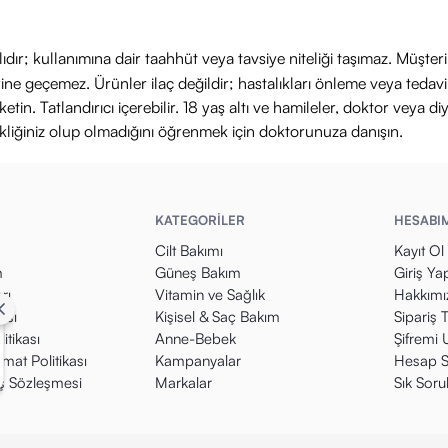
ıdır; kullanımına dair taahhüt veya tavsiye niteliği taşımaz. Müşte
yerine geçemez. Ürünler ilaç değildir; hastalıkları önleme veya ted
in. Tatlandırıcı içerebilir. 18 yaş altı ve hamileler, doktor veya diy
ikliğiniz olup olmadığını öğrenmek için doktorunuza danışın.
KATEGORİLER
HESABI
Cilt Bakımı
Kayıt Ol
m
Güneş Bakım
Giriş Ya
rı
Vitamin ve Sağlık
Hakkımı
kası
Kişisel & Saç Bakım
Sipariş 
itikası
Anne-Bebek
Şifremi
mat Politikası
Kampanyalar
Hesap S
ış Sözleşmesi
Markalar
Sık Soru