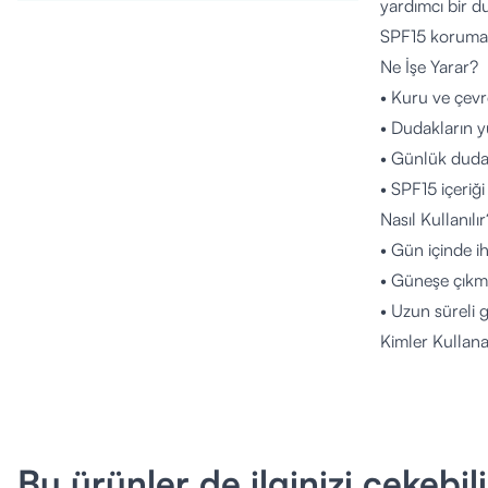
yardımcı bir d
SPF15 koruma f
Ne İşe Yarar?
• Kuru ve çevr
• Dudakların y
• Günlük dudak
• SPF15 içeriğ
Nasıl Kullanılır
• Gün içinde i
• Güneşe çıkm
• Uzun süreli
Kimler Kullana
• Dudak kurulu
• Dış etkenler
• Yetişkinler v
İçerik Listesi
Bu ürünler de ilginizi çekebili